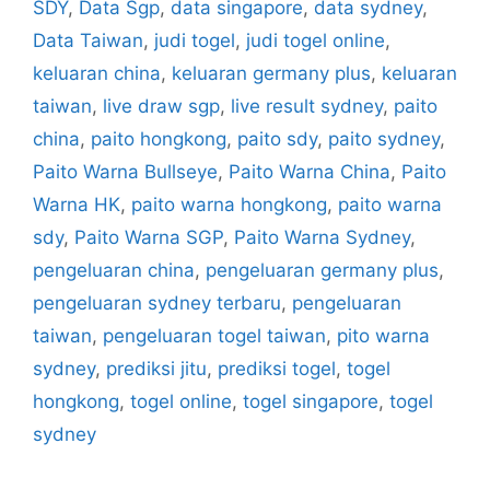
SDY
,
Data Sgp
,
data singapore
,
data sydney
,
o
r
Data Taiwan
,
judi togel
,
judi togel online
,
i
keluaran china
,
keluaran germany plus
,
keluaran
taiwan
,
live draw sgp
,
live result sydney
,
paito
china
,
paito hongkong
,
paito sdy
,
paito sydney
,
Paito Warna Bullseye
,
Paito Warna China
,
Paito
Warna HK
,
paito warna hongkong
,
paito warna
sdy
,
Paito Warna SGP
,
Paito Warna Sydney
,
pengeluaran china
,
pengeluaran germany plus
,
pengeluaran sydney terbaru
,
pengeluaran
taiwan
,
pengeluaran togel taiwan
,
pito warna
sydney
,
prediksi jitu
,
prediksi togel
,
togel
hongkong
,
togel online
,
togel singapore
,
togel
sydney