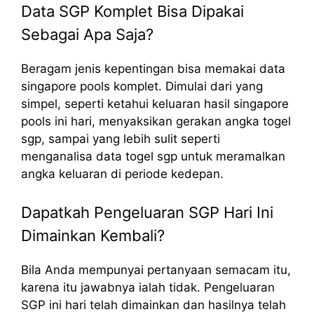
Data SGP Komplet Bisa Dipakai
Sebagai Apa Saja?
Beragam jenis kepentingan bisa memakai data
singapore pools komplet. Dimulai dari yang
simpel, seperti ketahui keluaran hasil singapore
pools ini hari, menyaksikan gerakan angka togel
sgp, sampai yang lebih sulit seperti
menganalisa data togel sgp untuk meramalkan
angka keluaran di periode kedepan.
Dapatkah Pengeluaran SGP Hari Ini
Dimainkan Kembali?
Bila Anda mempunyai pertanyaan semacam itu,
karena itu jawabnya ialah tidak. Pengeluaran
SGP ini hari telah dimainkan dan hasilnya telah