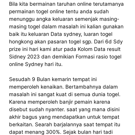
Bila kita bermainan taruhan online terutamanya
permainan togel online tentu anda sudah
menunggu angka keluaran semenjak masing-
masing togel dalam masalah ini kalian gunakan
baik itu keluaran Data sydney, luaran togel
hongkong akan pasaran togel sgp. Dari 6d Sdy
prize ini hari kami atur pada Kolom Data result
Sidney 2023 dan demikian Formasi rasio togel
online Sydney hari itu.
Sesudah 9 Bulan kemarin tempat ini
memperoleh kenaikan. Bertambahnya dalam
masalah ini sangat kuat di semua dunia togel.
Karena memperoleh banjir pemain karena
disebut sudah nyanter. saat yang mana disini
akhir bagus yang mendapatkan untuk tempat
berkaitan. Searah barjalannya saat tempat itu
dapat menang 300%. Sejak bulan hari tadi