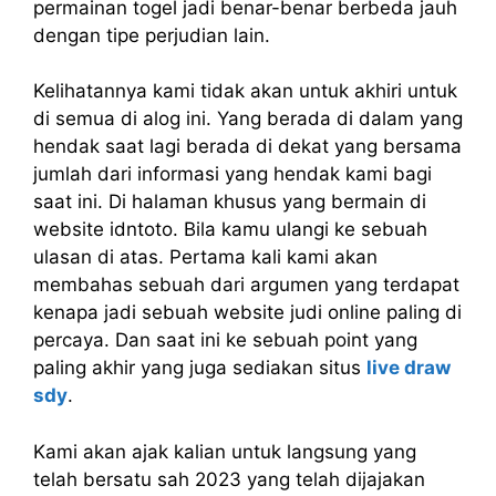
permainan togel jadi benar-benar berbeda jauh
dengan tipe perjudian lain.
Kelihatannya kami tidak akan untuk akhiri untuk
di semua di alog ini. Yang berada di dalam yang
hendak saat lagi berada di dekat yang bersama
jumlah dari informasi yang hendak kami bagi
saat ini. Di halaman khusus yang bermain di
website idntoto. Bila kamu ulangi ke sebuah
ulasan di atas. Pertama kali kami akan
membahas sebuah dari argumen yang terdapat
kenapa jadi sebuah website judi online paling di
percaya. Dan saat ini ke sebuah point yang
paling akhir yang juga sediakan situs
live draw
sdy
.
Kami akan ajak kalian untuk langsung yang
telah bersatu sah 2023 yang telah dijajakan