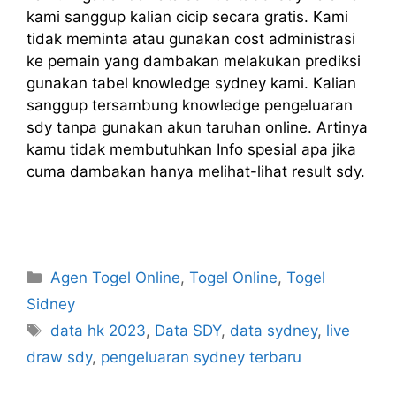
kami sanggup kalian cicip secara gratis. Kami
tidak meminta atau gunakan cost administrasi
ke pemain yang dambakan melakukan prediksi
gunakan tabel knowledge sydney kami. Kalian
sanggup tersambung knowledge pengeluaran
sdy tanpa gunakan akun taruhan online. Artinya
kamu tidak membutuhkan Info spesial apa jika
cuma dambakan hanya melihat-lihat result sdy.
K
Agen Togel Online
,
Togel Online
,
Togel
a
Sidney
t
T
data hk 2023
,
Data SDY
,
data sydney
,
live
e
a
draw sdy
,
pengeluaran sydney terbaru
g
g
o