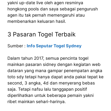
yakni up-date live oleh agen resminya
hongkong pools dan saya sebagai pengurush
agen itu tak pernah memengaruhi atau
membenarkan keluaran hasil.
3 Pasaran Togel Terbaik
Sumber :
Info Seputar Togel Sydney
Dalam tahun 2017, semua pencinta togel
mainkan pasaran sidney dengan kegiatan web
dataran yang mana gampar penempatan angka
toto sdy tetapi hanya dapat anda pakai tepat ke
second, 3 angka, 4d dan menyerang bebas
saja. Tetapi nafsu lalu tanggapan positif
diperlihatkan untuk beberapa pemain yakni
ribet mainkan sehari-harinya.