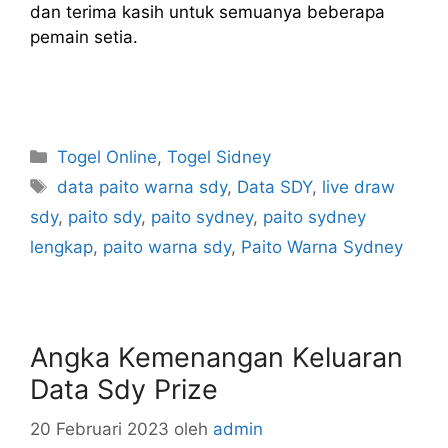
dan terima kasih untuk semuanya beberapa
pemain setia.
K
Togel Online
,
Togel Sidney
a
T
data paito warna sdy
,
Data SDY
,
live draw
t
a
sdy
,
paito sdy
,
paito sydney
,
paito sydney
e
g
lengkap
,
paito warna sdy
,
Paito Warna Sydney
g
o
r
i
Angka Kemenangan Keluaran
Data Sdy Prize
20 Februari 2023
oleh
admin