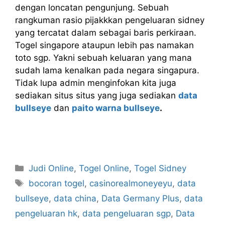
dengan loncatan pengunjung. Sebuah
rangkuman rasio pijakkkan pengeluaran sidney
yang tercatat dalam sebagai baris perkiraan.
Togel singapore ataupun lebih pas namakan
toto sgp. Yakni sebuah keluaran yang mana
sudah lama kenalkan pada negara singapura.
Tidak lupa admin menginfokan kita juga
sediakan situs situs yang juga sediakan
data
bullseye
dan
paito warna bullseye
.
K
Judi Online
,
Togel Online
,
Togel Sidney
a
T
bocoran togel
,
casinorealmoneyeyu
,
data
t
a
bullseye
,
data china
,
Data Germany Plus
,
data
e
g
pengeluaran hk
,
data pengeluaran sgp
,
Data
g