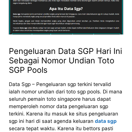
Pengeluaran Data SGP Hari Ini
Sebagai Nomor Undian Toto
SGP Pools
Data Sgp – Pengeluaran sgp terkini tervalid
ialah nomor undian dari toto sgp pools. Di mana
seluruh pemain toto singapore harus dapat
memperoleh nomor data pengeluaran sgp
terkini. Karena itu masuk ke situs pengeluaran
sgp ini hari di saat agenda keluaran
data sgp
secara tepat waktu. Karena itu bettors pasti