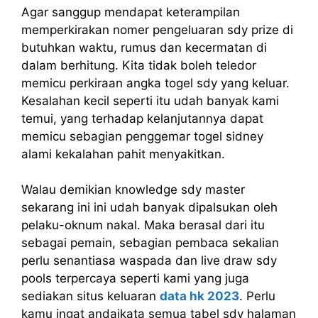
Agar sanggup mendapat keterampilan
memperkirakan nomer pengeluaran sdy prize di
butuhkan waktu, rumus dan kecermatan di
dalam berhitung. Kita tidak boleh teledor
memicu perkiraan angka togel sdy yang keluar.
Kesalahan kecil seperti itu udah banyak kami
temui, yang terhadap kelanjutannya dapat
memicu sebagian penggemar togel sidney
alami kekalahan pahit menyakitkan.
Walau demikian knowledge sdy master
sekarang ini ini udah banyak dipalsukan oleh
pelaku-oknum nakal. Maka berasal dari itu
sebagai pemain, sebagian pembaca sekalian
perlu senantiasa waspada dan live draw sdy
pools terpercaya seperti kami yang juga
sediakan situs keluaran
data hk 2023
. Perlu
kamu ingat andaikata semua tabel sdy halaman