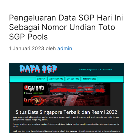
Pengeluaran Data SGP Hari Ini
Sebagai Nomor Undian Toto
SGP Pools
1 Januari 2023
oleh
admin