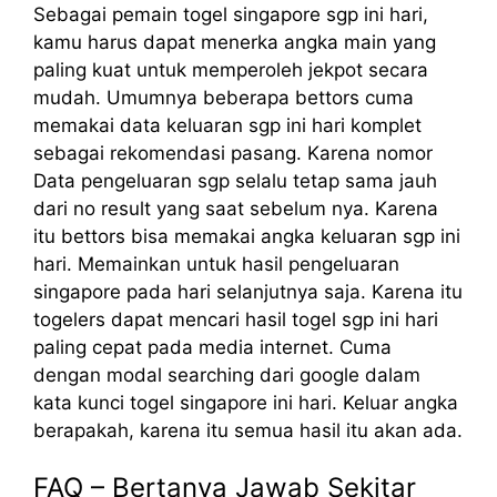
Sebagai pemain togel singapore sgp ini hari,
kamu harus dapat menerka angka main yang
paling kuat untuk memperoleh jekpot secara
mudah. Umumnya beberapa bettors cuma
memakai data keluaran sgp ini hari komplet
sebagai rekomendasi pasang. Karena nomor
Data pengeluaran sgp selalu tetap sama jauh
dari no result yang saat sebelum nya. Karena
itu bettors bisa memakai angka keluaran sgp ini
hari. Memainkan untuk hasil pengeluaran
singapore pada hari selanjutnya saja. Karena itu
togelers dapat mencari hasil togel sgp ini hari
paling cepat pada media internet. Cuma
dengan modal searching dari google dalam
kata kunci togel singapore ini hari. Keluar angka
berapakah, karena itu semua hasil itu akan ada.
FAQ – Bertanya Jawab Sekitar