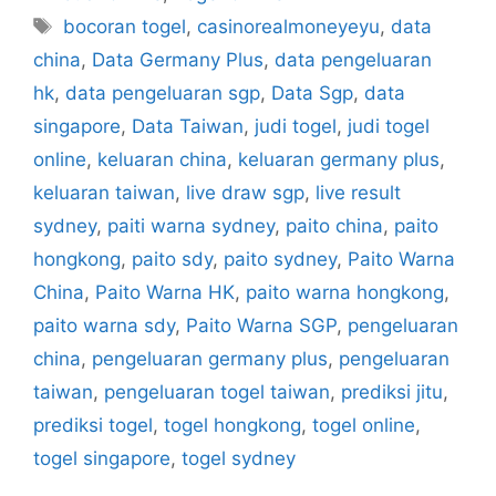
a
T
bocoran togel
,
casinorealmoneyeyu
,
data
t
a
china
,
Data Germany Plus
,
data pengeluaran
e
g
hk
,
data pengeluaran sgp
,
Data Sgp
,
data
g
singapore
,
Data Taiwan
,
judi togel
,
judi togel
o
r
online
,
keluaran china
,
keluaran germany plus
,
i
keluaran taiwan
,
live draw sgp
,
live result
sydney
,
paiti warna sydney
,
paito china
,
paito
hongkong
,
paito sdy
,
paito sydney
,
Paito Warna
China
,
Paito Warna HK
,
paito warna hongkong
,
paito warna sdy
,
Paito Warna SGP
,
pengeluaran
china
,
pengeluaran germany plus
,
pengeluaran
taiwan
,
pengeluaran togel taiwan
,
prediksi jitu
,
prediksi togel
,
togel hongkong
,
togel online
,
togel singapore
,
togel sydney