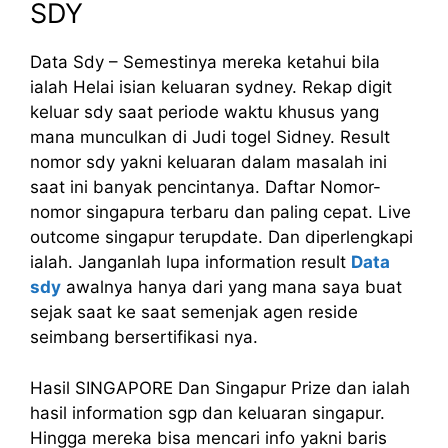
SDY
Data Sdy – Semestinya mereka ketahui bila
ialah Helai isian keluaran sydney. Rekap digit
keluar sdy saat periode waktu khusus yang
mana munculkan di Judi togel Sidney. Result
nomor sdy yakni keluaran dalam masalah ini
saat ini banyak pencintanya. Daftar Nomor-
nomor singapura terbaru dan paling cepat. Live
outcome singapur terupdate. Dan diperlengkapi
ialah. Janganlah lupa information result
Data
sdy
awalnya hanya dari yang mana saya buat
sejak saat ke saat semenjak agen reside
seimbang bersertifikasi nya.
Hasil SINGAPORE Dan Singapur Prize dan ialah
hasil information sgp dan keluaran singapur.
Hingga mereka bisa mencari info yakni baris