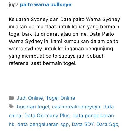
juga
paito warna bullseye
.
Keluaran Sydney dan Data paito Warna Sydney
ini akan bermanfaat untuk kalian yang bermain
togel baik itu di darat atau online. Data Paito
Warna Sydney ini kami kumpulkan dalam paito
warna sydney untuk keringanan pengunjung
yang membuat paito supaya jadi sebuah
referensi saat bermain togel.
K
Judi Online
,
Togel Online
a
T
bocoran togel
,
casinorealmoneyeyu
,
data
t
a
china
,
Data Germany Plus
,
data pengeluaran
e
g
hk
,
data pengeluaran sgp
,
Data SDY
,
Data Sgp
,
g