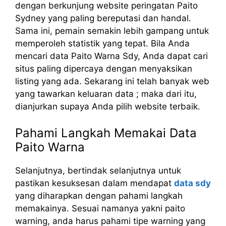
dengan berkunjung website peringatan Paito
Sydney yang paling bereputasi dan handal.
Sama ini, pemain semakin lebih gampang untuk
memperoleh statistik yang tepat. Bila Anda
mencari data Paito Warna Sdy, Anda dapat cari
situs paling dipercaya dengan menyaksikan
listing yang ada. Sekarang ini telah banyak web
yang tawarkan keluaran data ; maka dari itu,
dianjurkan supaya Anda pilih website terbaik.
Pahami Langkah Memakai Data
Paito Warna
Selanjutnya, bertindak selanjutnya untuk
pastikan kesuksesan dalam mendapat
data sdy
yang diharapkan dengan pahami langkah
memakainya. Sesuai namanya yakni paito
warning, anda harus pahami tipe warning yang