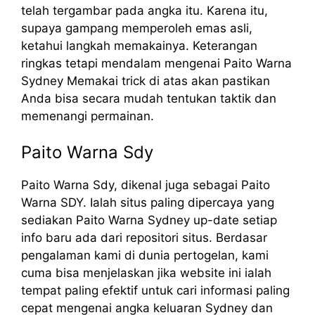
telah tergambar pada angka itu. Karena itu,
supaya gampang memperoleh emas asli,
ketahui langkah memakainya. Keterangan
ringkas tetapi mendalam mengenai Paito Warna
Sydney Memakai trick di atas akan pastikan
Anda bisa secara mudah tentukan taktik dan
memenangi permainan.
Paito Warna Sdy
Paito Warna Sdy, dikenal juga sebagai Paito
Warna SDY. Ialah situs paling dipercaya yang
sediakan Paito Warna Sydney up-date setiap
info baru ada dari repositori situs. Berdasar
pengalaman kami di dunia pertogelan, kami
cuma bisa menjelaskan jika website ini ialah
tempat paling efektif untuk cari informasi paling
cepat mengenai angka keluaran Sydney dan