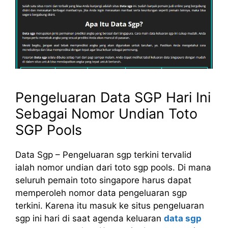
Pengeluaran Data SGP Hari Ini
Sebagai Nomor Undian Toto
SGP Pools
Data Sgp – Pengeluaran sgp terkini tervalid
ialah nomor undian dari toto sgp pools. Di mana
seluruh pemain toto singapore harus dapat
memperoleh nomor data pengeluaran sgp
terkini. Karena itu masuk ke situs pengeluaran
sgp ini hari di saat agenda keluaran
data sgp