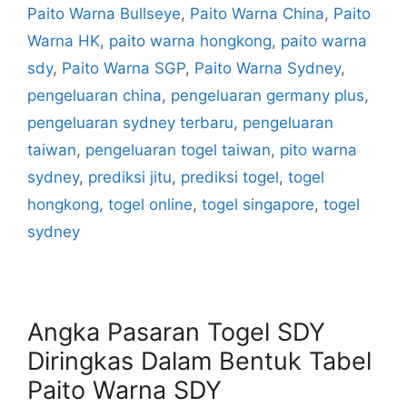
Paito Warna Bullseye
,
Paito Warna China
,
Paito
Warna HK
,
paito warna hongkong
,
paito warna
sdy
,
Paito Warna SGP
,
Paito Warna Sydney
,
pengeluaran china
,
pengeluaran germany plus
,
pengeluaran sydney terbaru
,
pengeluaran
taiwan
,
pengeluaran togel taiwan
,
pito warna
sydney
,
prediksi jitu
,
prediksi togel
,
togel
hongkong
,
togel online
,
togel singapore
,
togel
sydney
Angka Pasaran Togel SDY
Diringkas Dalam Bentuk Tabel
Paito Warna SDY