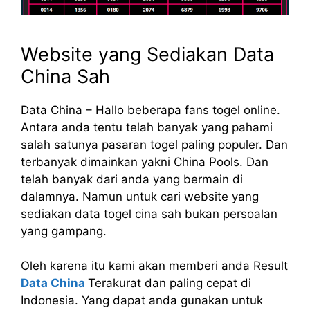
Website yang Sediakan Data
China Sah
Data China – Hallo beberapa fans togel online.
Antara anda tentu telah banyak yang pahami
salah satunya pasaran togel paling populer. Dan
terbanyak dimainkan yakni China Pools. Dan
telah banyak dari anda yang bermain di
dalamnya. Namun untuk cari website yang
sediakan data togel cina sah bukan persoalan
yang gampang.
Oleh karena itu kami akan memberi anda Result
Data China
Terakurat dan paling cepat di
Indonesia. Yang dapat anda gunakan untuk