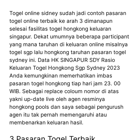
Togel online sidney sudah jadi contoh pasaran
togel online terbaik ke arah 3 dimanapun
selesai fasilitas togel hongkong keluaran
singapur. Dekat umumnya beberapa participant
yang mana taruhan di keluaran online misalnya
togel sgp lalu hongkong taruhan pasaran togel
sydney ini. Data HK SINGAPUR SDY Rasio
Keluaran Togel Hongkong Sgp Sydney 2023
Anda kemungkinan memerhatikan imbas
pasaran togel hongkong tiap hari jam 23. 00
WIB. Sebagai replace coloum nomor di atas
yakni up-date live oleh agen resminya
hongkong pools dan saya sebagai pengurush
agen itu tak pernah memengaruhi atau
membenarkan keluaran hasil.
3 Pasaran Togel Terbaik