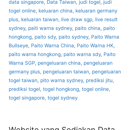
data singapore
,
Data Taiwan
,
judi togel
,
judi
o
r
togel online
,
keluaran china
,
keluaran germany
i
plus
,
keluaran taiwan
,
live draw sgp
,
live result
sydney
,
paiti warna sydney
,
paito china
,
paito
hongkong
,
paito sdy
,
paito sydney
,
Paito Warna
Bullseye
,
Paito Warna China
,
Paito Warna HK
,
paito warna hongkong
,
paito warna sdy
,
Paito
Warna SGP
,
pengeluaran china
,
pengeluaran
germany plus
,
pengeluaran taiwan
,
pengeluaran
togel taiwan
,
pito warna sydney
,
prediksi jitu
,
prediksi togel
,
togel hongkong
,
togel online
,
togel singapore
,
togel sydney
Website yang Sediakan Data