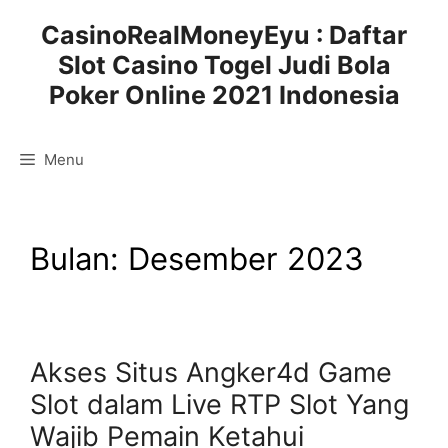
Langsung
CasinoRealMoneyEyu : Daftar
ke
Slot Casino Togel Judi Bola
isi
Poker Online 2021 Indonesia
Menu
Bulan:
Desember 2023
Akses Situs Angker4d Game
Slot dalam Live RTP Slot Yang
Wajib Pemain Ketahui