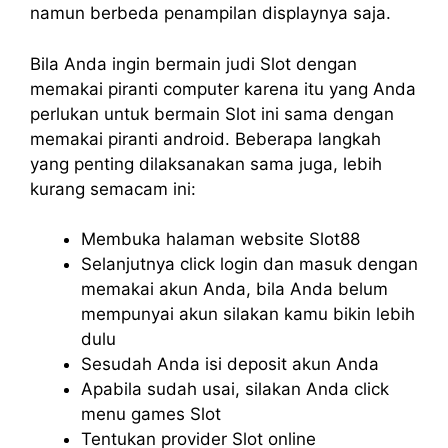
namun berbeda penampilan displaynya saja.
Bila Anda ingin bermain judi Slot dengan
memakai piranti computer karena itu yang Anda
perlukan untuk bermain Slot ini sama dengan
memakai piranti android. Beberapa langkah
yang penting dilaksanakan sama juga, lebih
kurang semacam ini:
Membuka halaman website Slot88
Selanjutnya click login dan masuk dengan
memakai akun Anda, bila Anda belum
mempunyai akun silakan kamu bikin lebih
dulu
Sesudah Anda isi deposit akun Anda
Apabila sudah usai, silakan Anda click
menu games Slot
Tentukan provider Slot online