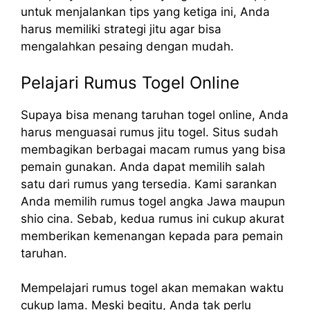
untuk menjalankan tips yang ketiga ini, Anda
harus memiliki strategi jitu agar bisa
mengalahkan pesaing dengan mudah.
Pelajari Rumus Togel Online
Supaya bisa menang taruhan togel online, Anda
harus menguasai rumus jitu togel. Situs sudah
membagikan berbagai macam rumus yang bisa
pemain gunakan. Anda dapat memilih salah
satu dari rumus yang tersedia. Kami sarankan
Anda memilih rumus togel angka Jawa maupun
shio cina. Sebab, kedua rumus ini cukup akurat
memberikan kemenangan kepada para pemain
taruhan.
Mempelajari rumus togel akan memakan waktu
cukup lama. Meski begitu, Anda tak perlu