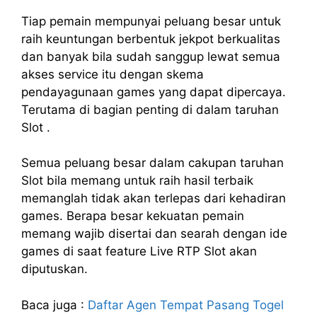
Tiap pemain mempunyai peluang besar untuk
raih keuntungan berbentuk jekpot berkualitas
dan banyak bila sudah sanggup lewat semua
akses service itu dengan skema
pendayagunaan games yang dapat dipercaya.
Terutama di bagian penting di dalam taruhan
Slot .
Semua peluang besar dalam cakupan taruhan
Slot bila memang untuk raih hasil terbaik
memanglah tidak akan terlepas dari kehadiran
games. Berapa besar kekuatan pemain
memang wajib disertai dan searah dengan ide
games di saat feature Live RTP Slot akan
diputuskan.
Baca juga :
Daftar Agen Tempat Pasang Togel