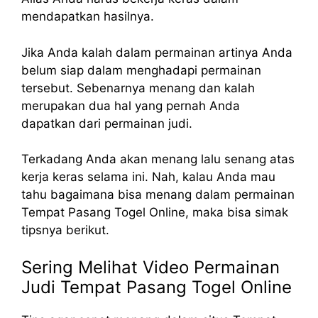
mendapatkan hasilnya.
Jika Anda kalah dalam permainan artinya Anda
belum siap dalam menghadapi permainan
tersebut. Sebenarnya menang dan kalah
merupakan dua hal yang pernah Anda
dapatkan dari permainan judi.
Terkadang Anda akan menang lalu senang atas
kerja keras selama ini. Nah, kalau Anda mau
tahu bagaimana bisa menang dalam permainan
Tempat Pasang Togel Online, maka bisa simak
tipsnya berikut.
Sering Melihat Video Permainan
Judi Tempat Pasang Togel Online