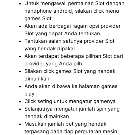
Untuk mengawali permainan Slot dengan
handphone android, silakan click menu
games Slot
Akan ada berbagai ragam opsi provider
Slot yang dapat Anda tentukan
Tentukan salah satunya provider Slot
yang hendak dipakai
Akan terdapat beberapa pilihan Slot dari
provider yang Anda pilh
Silakan click games Slot yang hendak
dimainkan
Anda akan dibawa ke halaman games
play
Click seting untuk mengatur gamenya
Selanjutnya mengatur jumlah spin yang
hendak dimainkan
Masukan jumlah bet yang hendak
terpasang pada tiap perputaran mesin