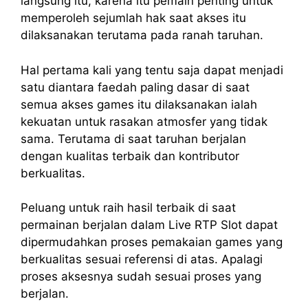
langsung itu, karena itu pemain penting untuk
memperoleh sejumlah hak saat akses itu
dilaksanakan terutama pada ranah taruhan.
Hal pertama kali yang tentu saja dapat menjadi
satu diantara faedah paling dasar di saat
semua akses games itu dilaksanakan ialah
kekuatan untuk rasakan atmosfer yang tidak
sama. Terutama di saat taruhan berjalan
dengan kualitas terbaik dan kontributor
berkualitas.
Peluang untuk raih hasil terbaik di saat
permainan berjalan dalam Live RTP Slot dapat
dipermudahkan proses pemakaian games yang
berkualitas sesuai referensi di atas. Apalagi
proses aksesnya sudah sesuai proses yang
berjalan.