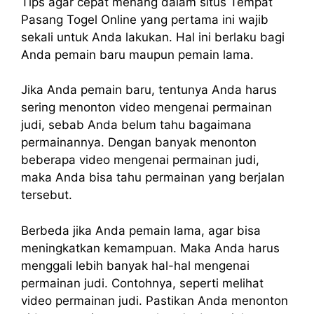
Tips agar cepat menang dalam situs Tempat
Pasang Togel Online yang pertama ini wajib
sekali untuk Anda lakukan. Hal ini berlaku bagi
Anda pemain baru maupun pemain lama.
Jika Anda pemain baru, tentunya Anda harus
sering menonton video mengenai permainan
judi, sebab Anda belum tahu bagaimana
permainannya. Dengan banyak menonton
beberapa video mengenai permainan judi,
maka Anda bisa tahu permainan yang berjalan
tersebut.
Berbeda jika Anda pemain lama, agar bisa
meningkatkan kemampuan. Maka Anda harus
menggali lebih banyak hal-hal mengenai
permainan judi. Contohnya, seperti melihat
video permainan judi. Pastikan Anda menonton