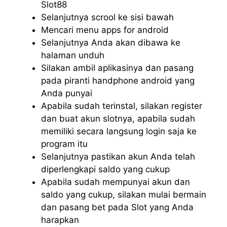
Slot88
Selanjutnya scrool ke sisi bawah
Mencari menu apps for android
Selanjutnya Anda akan dibawa ke
halaman unduh
Silakan ambil aplikasinya dan pasang
pada piranti handphone android yang
Anda punyai
Apabila sudah terinstal, silakan register
dan buat akun slotnya, apabila sudah
memiliki secara langsung login saja ke
program itu
Selanjutnya pastikan akun Anda telah
diperlengkapi saldo yang cukup
Apabila sudah mempunyai akun dan
saldo yang cukup, silakan mulai bermain
dan pasang bet pada Slot yang Anda
harapkan