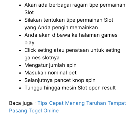
Akan ada berbagai ragam tipe permainan
Slot
Silakan tentukan tipe permainan Slot
yang Anda pengin memainkan
Anda akan dibawa ke halaman games
play
Click seting atau penataan untuk seting
games slotnya
Mengatur jumlah spin
Masukan nominal bet
Selanjutnya pencet knop spin
Tunggu hingga mesin Slot open result
Baca juga :
Tips Cepat Menang Taruhan Tempat
Pasang Togel Online