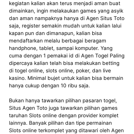
kegiatan kalian akan terus menjadi aman buat
dimainkan, ingin melakaukan games yang asyik
dan aman nampaknya hanya di Agen Situs Toto
saja, register semakin mudah untuk kalian lalui
kapan pun dan dimanapun, kalian bisa
mendaftarkan melalu berbagai beragam
handphone, tablet, sampai komputer. Yang
cuma dengan 1 pemakai id di Agen Togel Paling
dipercaya kalian telah bisa melakukan betting
di togel online, slots online, poker, dan live
kasino. Minimal bujet untuk kalian bisa bermain
hanya cukup dengan 10 ribu saja.
Bukan hanya tawarkan pilihan pasaran togel,
Situs Agen Toto juga tawarkan pilihan games
taruhan Slots online dengan provider komplet
lainnya. Banyak pilihan dan tipe permainan
Slots online terkomplet yang ditawari oleh Agen