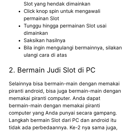
Slot yang hendak dimainkan
Click knop spin untuk mengawali
permainan Slot
Tunggu hingga permainan Slot usai
dimainkan
Saksikan hasilnya
Bila ingin mengulangi bermainnya, silakan
ulangi cara di atas
2. Bermain Judi Slot di PC
Selainnya bisa bermain-main dengan memakai
piranti android, bisa juga bermain-main dengan
memakai piranti computer. Anda dapat
bermain-main dengan memakai piranti
computer yang Anda punyai secara gampang.
Langkah bermain Slot dari PC dan android itu
tidak ada perbedaannya. Ke-2 nya sama juga,