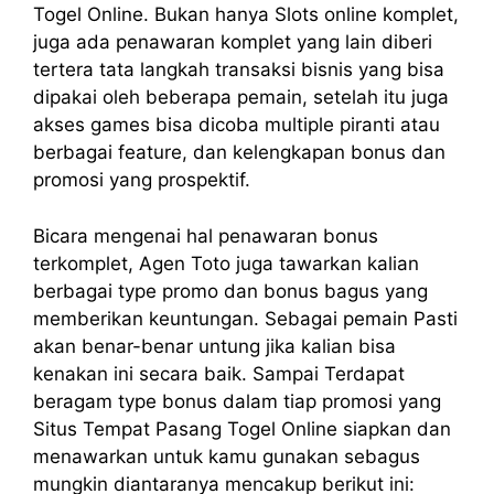
Togel Online. Bukan hanya Slots online komplet,
juga ada penawaran komplet yang lain diberi
tertera tata langkah transaksi bisnis yang bisa
dipakai oleh beberapa pemain, setelah itu juga
akses games bisa dicoba multiple piranti atau
berbagai feature, dan kelengkapan bonus dan
promosi yang prospektif.
Bicara mengenai hal penawaran bonus
terkomplet, Agen Toto juga tawarkan kalian
berbagai type promo dan bonus bagus yang
memberikan keuntungan. Sebagai pemain Pasti
akan benar-benar untung jika kalian bisa
kenakan ini secara baik. Sampai Terdapat
beragam type bonus dalam tiap promosi yang
Situs Tempat Pasang Togel Online siapkan dan
menawarkan untuk kamu gunakan sebagus
mungkin diantaranya mencakup berikut ini: