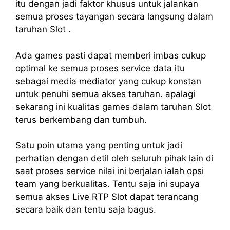
itu dengan jadi faktor khusus untuk jalankan
semua proses tayangan secara langsung dalam
taruhan Slot .
Ada games pasti dapat memberi imbas cukup
optimal ke semua proses service data itu
sebagai media mediator yang cukup konstan
untuk penuhi semua akses taruhan. apalagi
sekarang ini kualitas games dalam taruhan Slot
terus berkembang dan tumbuh.
Satu poin utama yang penting untuk jadi
perhatian dengan detil oleh seluruh pihak lain di
saat proses service nilai ini berjalan ialah opsi
team yang berkualitas. Tentu saja ini supaya
semua akses Live RTP Slot dapat terancang
secara baik dan tentu saja bagus.