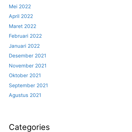
Mei 2022
April 2022
Maret 2022
Februari 2022
Januari 2022
Desember 2021
November 2021
Oktober 2021
September 2021
Agustus 2021
Categories