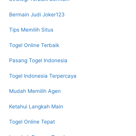
Bermain Judi Joker123
Tips Memilih Situs
Togel Online Terbaik
Pasang Togel Indonesia
Togel Indonesia Terpercaya
Mudah Memilih Agen
Ketahui Langkah Main
Togel Online Tepat