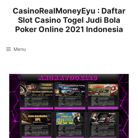
Langsung
CasinoRealMoneyEyu : Daftar
ke
Slot Casino Togel Judi Bola
isi
Poker Online 2021 Indonesia
Menu