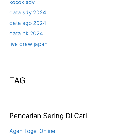
kocok sdy
data sdy 2024
data sgp 2024
data hk 2024
live draw japan
TAG
Pencarian Sering Di Cari
Agen Togel Online