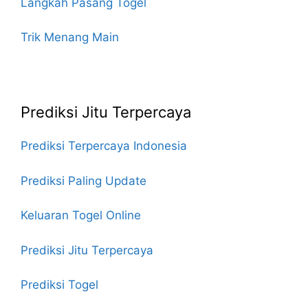
Langkah Pasang Togel
Trik Menang Main
Prediksi Jitu Terpercaya
Prediksi Terpercaya Indonesia
Prediksi Paling Update
Keluaran Togel Online
Prediksi Jitu Terpercaya
Prediksi Togel