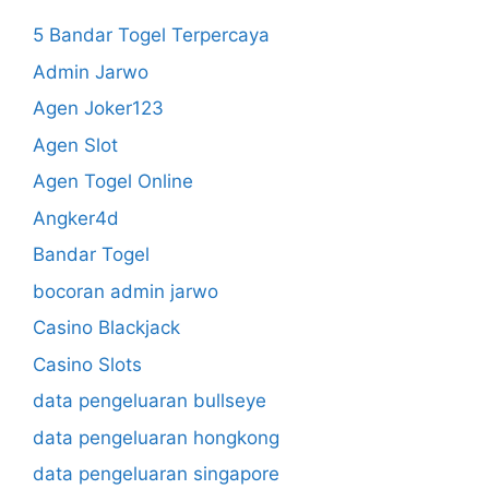
5 Bandar Togel Terpercaya
Admin Jarwo
Agen Joker123
Agen Slot
Agen Togel Online
Angker4d
Bandar Togel
bocoran admin jarwo
Casino Blackjack
Casino Slots
data pengeluaran bullseye
data pengeluaran hongkong
data pengeluaran singapore