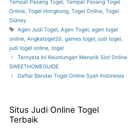
Tempat Pasang Togel
,
Tempat Pasang Togel
o
r
Online
,
Togel Hongkong
,
Togel Online
,
Togel
i
Sidney
T
Agen Judi Togel
,
Agen Togel
,
agen togel
a
online
,
Angkatogel2d
,
games togel
,
judi togel
,
g
judi togel online
,
togel
Ternyata Ini Keuntungan Menarik Slot Online
SWEETHOMEGUIDE
Daftar Bandar Togel Online Syah Indonesia
Situs Judi Online Togel
Terbaik