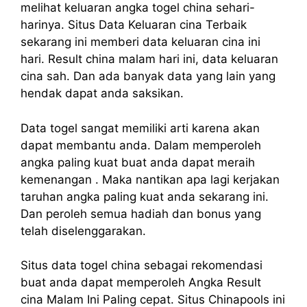
melihat keluaran angka togel china sehari-
harinya. Situs Data Keluaran cina Terbaik
sekarang ini memberi data keluaran cina ini
hari. Result china malam hari ini, data keluaran
cina sah. Dan ada banyak data yang lain yang
hendak dapat anda saksikan.
Data togel sangat memiliki arti karena akan
dapat membantu anda. Dalam memperoleh
angka paling kuat buat anda dapat meraih
kemenangan . Maka nantikan apa lagi kerjakan
taruhan angka paling kuat anda sekarang ini.
Dan peroleh semua hadiah dan bonus yang
telah diselenggarakan.
Situs data togel china sebagai rekomendasi
buat anda dapat memperoleh Angka Result
cina Malam Ini Paling cepat. Situs Chinapools ini