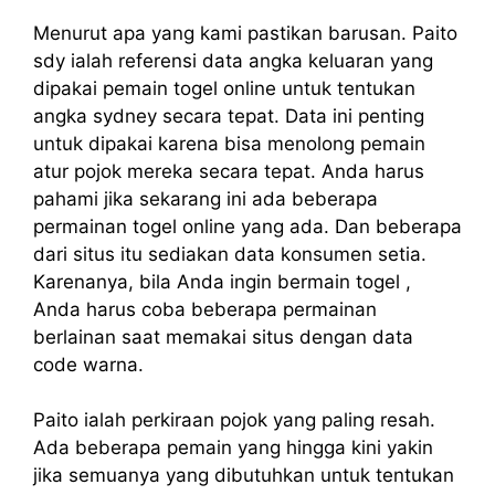
Menurut apa yang kami pastikan barusan. Paito
sdy ialah referensi data angka keluaran yang
dipakai pemain togel online untuk tentukan
angka sydney secara tepat. Data ini penting
untuk dipakai karena bisa menolong pemain
atur pojok mereka secara tepat. Anda harus
pahami jika sekarang ini ada beberapa
permainan togel online yang ada. Dan beberapa
dari situs itu sediakan data konsumen setia.
Karenanya, bila Anda ingin bermain togel ,
Anda harus coba beberapa permainan
berlainan saat memakai situs dengan data
code warna.
Paito ialah perkiraan pojok yang paling resah.
Ada beberapa pemain yang hingga kini yakin
jika semuanya yang dibutuhkan untuk tentukan