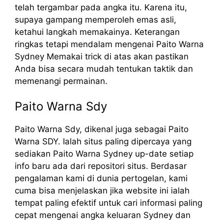
telah tergambar pada angka itu. Karena itu,
supaya gampang memperoleh emas asli,
ketahui langkah memakainya. Keterangan
ringkas tetapi mendalam mengenai Paito Warna
Sydney Memakai trick di atas akan pastikan
Anda bisa secara mudah tentukan taktik dan
memenangi permainan.
Paito Warna Sdy
Paito Warna Sdy, dikenal juga sebagai Paito
Warna SDY. Ialah situs paling dipercaya yang
sediakan Paito Warna Sydney up-date setiap
info baru ada dari repositori situs. Berdasar
pengalaman kami di dunia pertogelan, kami
cuma bisa menjelaskan jika website ini ialah
tempat paling efektif untuk cari informasi paling
cepat mengenai angka keluaran Sydney dan