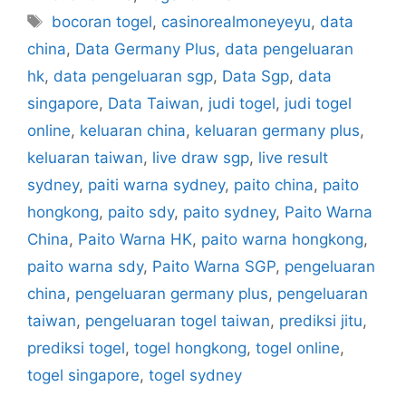
a
T
bocoran togel
,
casinorealmoneyeyu
,
data
t
a
china
,
Data Germany Plus
,
data pengeluaran
e
g
hk
,
data pengeluaran sgp
,
Data Sgp
,
data
g
singapore
,
Data Taiwan
,
judi togel
,
judi togel
o
r
online
,
keluaran china
,
keluaran germany plus
,
i
keluaran taiwan
,
live draw sgp
,
live result
sydney
,
paiti warna sydney
,
paito china
,
paito
hongkong
,
paito sdy
,
paito sydney
,
Paito Warna
China
,
Paito Warna HK
,
paito warna hongkong
,
paito warna sdy
,
Paito Warna SGP
,
pengeluaran
china
,
pengeluaran germany plus
,
pengeluaran
taiwan
,
pengeluaran togel taiwan
,
prediksi jitu
,
prediksi togel
,
togel hongkong
,
togel online
,
togel singapore
,
togel sydney