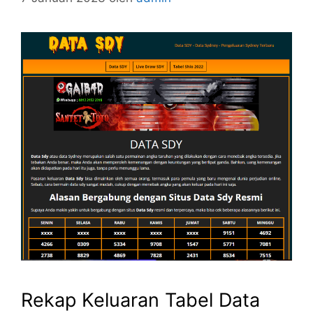
Rekap Keluaran Tabel Data