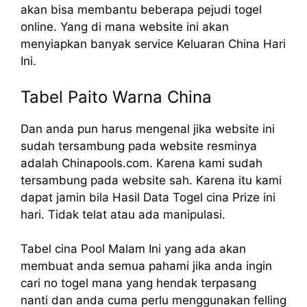
akan bisa membantu beberapa pejudi togel
online. Yang di mana website ini akan
menyiapkan banyak service Keluaran China Hari
Ini.
Tabel Paito Warna China
Dan anda pun harus mengenal jika website ini
sudah tersambung pada website resminya
adalah Chinapools.com. Karena kami sudah
tersambung pada website sah. Karena itu kami
dapat jamin bila Hasil Data Togel cina Prize ini
hari. Tidak telat atau ada manipulasi.
Tabel cina Pool Malam Ini yang ada akan
membuat anda semua pahami jika anda ingin
cari no togel mana yang hendak terpasang
nanti dan anda cuma perlu menggunakan felling