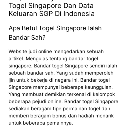
Togel Singapore Dan Data
Keluaran SGP Di Indonesia
Apa Betul Togel SIngapore Ialah
Bandar Sah?
Website judi online mengedarkan sebuah
artikel. Mengulas tentang bandar togel
singapore. Bandar togel Singapore sendiri ialah
sebuah bandar sah. Yang sudah memperoleh
ijin untuk bekerja di negara ini. Bandar togel
Singapore mempunyai beberapa keunggulan.
Yang membuat demikian terkenal di kelompok
beberapa pejudi online. Bandar togel Singapore
sediakan beragam tipe permainan togel dan
memberi beragam bonus dan hadiah menarik
untuk beberapa pemainnya.