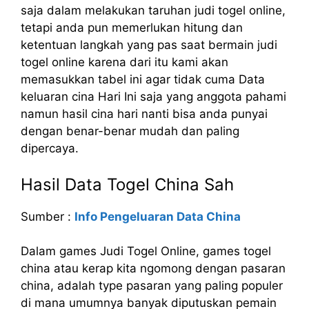
saja dalam melakukan taruhan judi togel online,
tetapi anda pun memerlukan hitung dan
ketentuan langkah yang pas saat bermain judi
togel online karena dari itu kami akan
memasukkan tabel ini agar tidak cuma Data
keluaran cina Hari Ini saja yang anggota pahami
namun hasil cina hari nanti bisa anda punyai
dengan benar-benar mudah dan paling
dipercaya.
Hasil Data Togel China Sah
Sumber :
Info Pengeluaran Data China
Dalam games Judi Togel Online, games togel
china atau kerap kita ngomong dengan pasaran
china, adalah type pasaran yang paling populer
di mana umumnya banyak diputuskan pemain