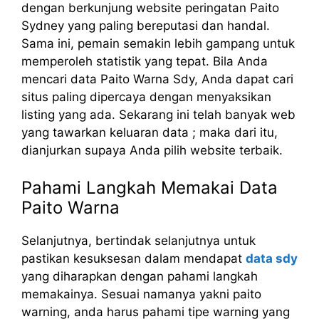
dengan berkunjung website peringatan Paito
Sydney yang paling bereputasi dan handal.
Sama ini, pemain semakin lebih gampang untuk
memperoleh statistik yang tepat. Bila Anda
mencari data Paito Warna Sdy, Anda dapat cari
situs paling dipercaya dengan menyaksikan
listing yang ada. Sekarang ini telah banyak web
yang tawarkan keluaran data ; maka dari itu,
dianjurkan supaya Anda pilih website terbaik.
Pahami Langkah Memakai Data
Paito Warna
Selanjutnya, bertindak selanjutnya untuk
pastikan kesuksesan dalam mendapat
data sdy
yang diharapkan dengan pahami langkah
memakainya. Sesuai namanya yakni paito
warning, anda harus pahami tipe warning yang