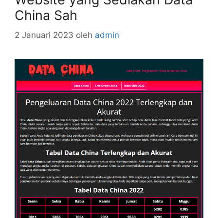
China Sah
2 Januari 2023
oleh
admin