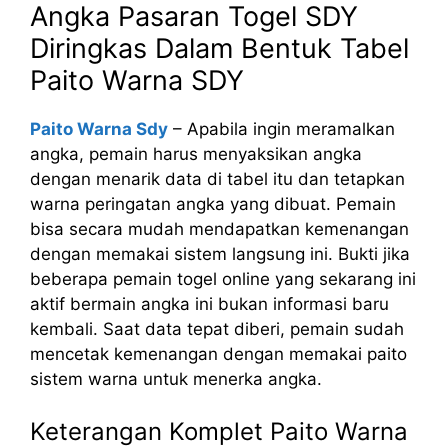
Angka Pasaran Togel SDY
Diringkas Dalam Bentuk Tabel
Paito Warna SDY
Paito Warna Sdy
– Apabila ingin meramalkan
angka, pemain harus menyaksikan angka
dengan menarik data di tabel itu dan tetapkan
warna peringatan angka yang dibuat. Pemain
bisa secara mudah mendapatkan kemenangan
dengan memakai sistem langsung ini. Bukti jika
beberapa pemain togel online yang sekarang ini
aktif bermain angka ini bukan informasi baru
kembali. Saat data tepat diberi, pemain sudah
mencetak kemenangan dengan memakai paito
sistem warna untuk menerka angka.
Keterangan Komplet Paito Warna