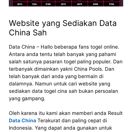
Website yang Sediakan Data
China Sah
Data China – Hallo beberapa fans togel online.
Antara anda tentu telah banyak yang pahami
salah satunya pasaran togel paling populer. Dan
terbanyak dimainkan yakni China Pools. Dan
telah banyak dari anda yang bermain di
dalamnya. Namun untuk cari website yang
sediakan data togel cina sah bukan persoalan
yang gampang.
Oleh karena itu kami akan memberi anda Result
Data China
Terakurat dan paling cepat di
Indonesia. Yang dapat anda gunakan untuk