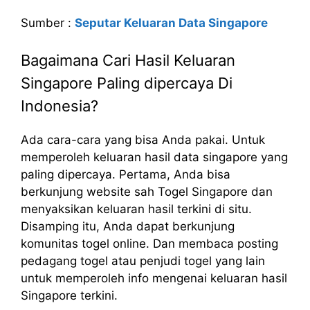
Sumber :
Seputar Keluaran Data Singapore
Bagaimana Cari Hasil Keluaran
Singapore Paling dipercaya Di
Indonesia?
Ada cara-cara yang bisa Anda pakai. Untuk
memperoleh keluaran hasil data singapore yang
paling dipercaya. Pertama, Anda bisa
berkunjung website sah Togel Singapore dan
menyaksikan keluaran hasil terkini di situ.
Disamping itu, Anda dapat berkunjung
komunitas togel online. Dan membaca posting
pedagang togel atau penjudi togel yang lain
untuk memperoleh info mengenai keluaran hasil
Singapore terkini.