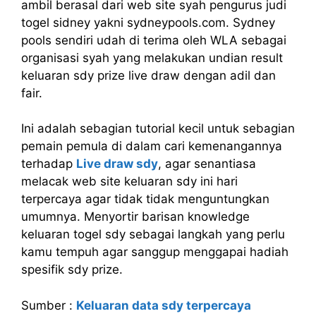
ambil berasal dari web site syah pengurus judi
togel sidney yakni sydneypools.com. Sydney
pools sendiri udah di terima oleh WLA sebagai
organisasi syah yang melakukan undian result
keluaran sdy prize live draw dengan adil dan
fair.
Ini adalah sebagian tutorial kecil untuk sebagian
pemain pemula di dalam cari kemenangannya
terhadap
Live draw sdy
, agar senantiasa
melacak web site keluaran sdy ini hari
terpercaya agar tidak tidak menguntungkan
umumnya. Menyortir barisan knowledge
keluaran togel sdy sebagai langkah yang perlu
kamu tempuh agar sanggup menggapai hadiah
spesifik sdy prize.
Sumber :
Keluaran data sdy terpercaya