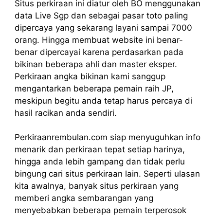
Situs perkiraan ini diatur oleh BO menggunakan
data Live Sgp dan sebagai pasar toto paling
dipercaya yang sekarang layani sampai 7000
orang. Hingga membuat website ini benar-
benar dipercayai karena perdasarkan pada
bikinan beberapa ahli dan master eksper.
Perkiraan angka bikinan kami sanggup
mengantarkan beberapa pemain raih JP,
meskipun begitu anda tetap harus percaya di
hasil racikan anda sendiri.
Perkiraanrembulan.com siap menyuguhkan info
menarik dan perkiraan tepat setiap harinya,
hingga anda lebih gampang dan tidak perlu
bingung cari situs perkiraan lain. Seperti ulasan
kita awalnya, banyak situs perkiraan yang
memberi angka sembarangan yang
menyebabkan beberapa pemain terperosok