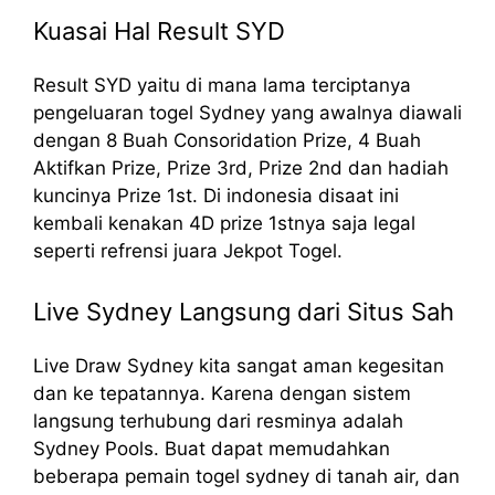
Kuasai Hal Result SYD
Result SYD yaitu di mana lama terciptanya
pengeluaran togel Sydney yang awalnya diawali
dengan 8 Buah Consoridation Prize, 4 Buah
Aktifkan Prize, Prize 3rd, Prize 2nd dan hadiah
kuncinya Prize 1st. Di indonesia disaat ini
kembali kenakan 4D prize 1stnya saja legal
seperti refrensi juara Jekpot Togel.
Live Sydney Langsung dari Situs Sah
Live Draw Sydney kita sangat aman kegesitan
dan ke tepatannya. Karena dengan sistem
langsung terhubung dari resminya adalah
Sydney Pools. Buat dapat memudahkan
beberapa pemain togel sydney di tanah air, dan