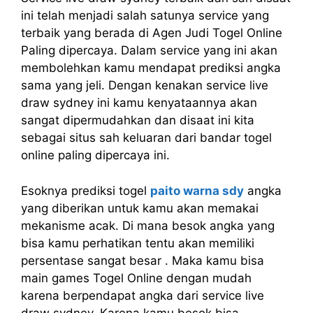
ini telah menjadi salah satunya service yang
terbaik yang berada di Agen Judi Togel Online
Paling dipercaya. Dalam service yang ini akan
membolehkan kamu mendapat prediksi angka
sama yang jeli. Dengan kenakan service live
draw sydney ini kamu kenyataannya akan
sangat dipermudahkan dan disaat ini kita
sebagai situs sah keluaran dari bandar togel
online paling dipercaya ini.
Esoknya prediksi togel
paito warna sdy
angka
yang diberikan untuk kamu akan memakai
mekanisme acak. Di mana besok angka yang
bisa kamu perhatikan tentu akan memiliki
persentase sangat besar . Maka kamu bisa
main games Togel Online dengan mudah
karena berpendapat angka dari service live
draw sydney. Karena kamu besok bisa