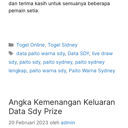
dan terima kasih untuk semuanya beberapa
pemain setia.
K
Togel Online
,
Togel Sidney
a
T
data paito warna sdy
,
Data SDY
,
live draw
t
a
sdy
,
paito sdy
,
paito sydney
,
paito sydney
e
g
lengkap
,
paito warna sdy
,
Paito Warna Sydney
g
o
r
i
Angka Kemenangan Keluaran
Data Sdy Prize
20 Februari 2023
oleh
admin