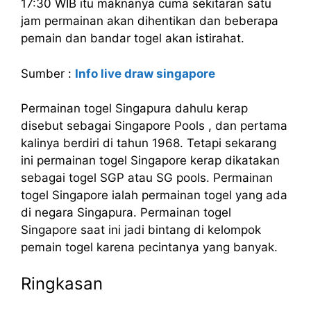
17:30 WIB itu maknanya cuma sekitaran satu
jam permainan akan dihentikan dan beberapa
pemain dan bandar togel akan istirahat.
Sumber :
Info live draw singapore
Permainan togel Singapura dahulu kerap
disebut sebagai Singapore Pools , dan pertama
kalinya berdiri di tahun 1968. Tetapi sekarang
ini permainan togel Singapore kerap dikatakan
sebagai togel SGP atau SG pools. Permainan
togel Singapore ialah permainan togel yang ada
di negara Singapura. Permainan togel
Singapore saat ini jadi bintang di kelompok
pemain togel karena pecintanya yang banyak.
Ringkasan