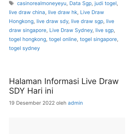
a
T
casinorealmoneyeyu
,
Data Sgp
,
judi togel
,
t
a
live draw china
,
live draw hk
,
Live Draw
e
g
Hongkong
,
live draw sdy
,
live draw sgp
,
live
g
draw singapore
,
Live Draw Sydney
,
live sgp
,
o
r
togel hongkong
,
togel online
,
togel singapore
,
i
togel sydney
Halaman Informasi Live Draw
SDY Hari ini
19 Desember 2022
oleh
admin