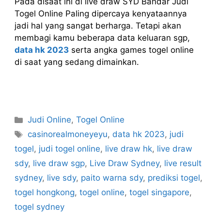
Pada disaat ini di live draw SYD Bandar Judi
Togel Online Paling dipercaya kenyataannya
jadi hal yang sangat berharga. Tetapi akan
membagi kamu beberapa data keluaran sgp,
data hk 2023
serta angka games togel online
di saat yang sedang dimainkan.
K
Judi Online
,
Togel Online
a
T
casinorealmoneyeyu
,
data hk 2023
,
judi
t
a
togel
,
judi togel online
,
live draw hk
,
live draw
e
g
sdy
,
live draw sgp
,
Live Draw Sydney
,
live result
g
sydney
,
live sdy
,
paito warna sdy
,
prediksi togel
,
o
r
togel hongkong
,
togel online
,
togel singapore
,
i
togel sydney