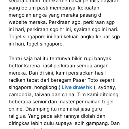
secara umum mereka memakai penulis bayaran
yang belum pasti mempunyai kekuatan
mengolah angka yang meraka pasang di
website mereka. Perkiraan sgp, perkiraan sgp
ini hari, perkiraan sgp hr ini, syairan sgp ini hari.
Togel singapore ini hari keluar, angka keluar sgp
ini hari, togel singapore.
Tentu saja hal itu tentunya bikin rugi banyak
bettor karena hasil perkiraan sembarangan
mereka. Dan di sini, kami persiapkan hasil
racikan tepat dari beragam Pasar Toto seperti
singapore, hongkong (
Live draw hk
), sydney,
cambodia, taiwan dan china. Tim kami ditolong
beberapa senior dan master permainan togel
online. Disamping itu memakai jasa guru
religius. Yang pada akhirannya diolah dan
diringkas lebih dulu supaya lebih gampang. Dan