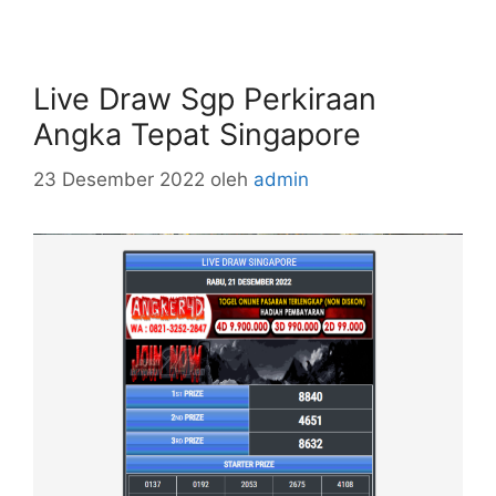
Live Draw Sgp Perkiraan
Angka Tepat Singapore
23 Desember 2022
oleh
admin