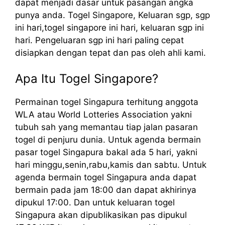
dapat menjadi dasar untuk pasangan angka
punya anda. Togel Singapore, Keluaran sgp, sgp
ini hari,togel singapore ini hari, keluaran sgp ini
hari. Pengeluaran sgp ini hari paling cepat
disiapkan dengan tepat dan pas oleh ahli kami.
Apa Itu Togel Singapore?
Permainan togel Singapura terhitung anggota
WLA atau World Lotteries Association yakni
tubuh sah yang memantau tiap jalan pasaran
togel di penjuru dunia. Untuk agenda bermain
pasar togel Singapura bakal ada 5 hari, yakni
hari minggu,senin,rabu,kamis dan sabtu. Untuk
agenda bermain togel Singapura anda dapat
bermain pada jam 18:00 dan dapat akhirinya
dipukul 17:00. Dan untuk keluaran togel
Singapura akan dipublikasikan pas dipukul