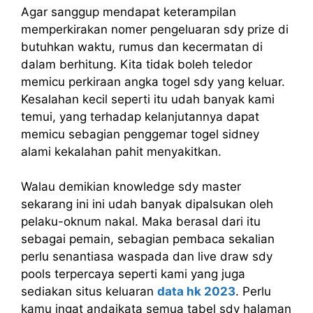
Agar sanggup mendapat keterampilan
memperkirakan nomer pengeluaran sdy prize di
butuhkan waktu, rumus dan kecermatan di
dalam berhitung. Kita tidak boleh teledor
memicu perkiraan angka togel sdy yang keluar.
Kesalahan kecil seperti itu udah banyak kami
temui, yang terhadap kelanjutannya dapat
memicu sebagian penggemar togel sidney
alami kekalahan pahit menyakitkan.
Walau demikian knowledge sdy master
sekarang ini ini udah banyak dipalsukan oleh
pelaku-oknum nakal. Maka berasal dari itu
sebagai pemain, sebagian pembaca sekalian
perlu senantiasa waspada dan live draw sdy
pools terpercaya seperti kami yang juga
sediakan situs keluaran
data hk 2023
. Perlu
kamu ingat andaikata semua tabel sdy halaman