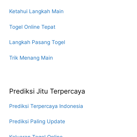
Ketahui Langkah Main
Togel Online Tepat
Langkah Pasang Togel
Trik Menang Main
Prediksi Jitu Terpercaya
Prediksi Terpercaya Indonesia
Prediksi Paling Update
Keluaran Togel Online