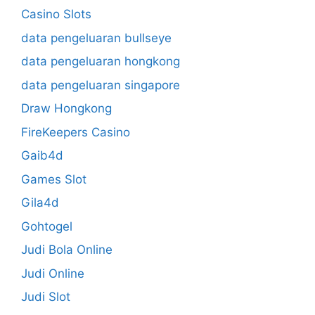
Casino Slots
data pengeluaran bullseye
data pengeluaran hongkong
data pengeluaran singapore
Draw Hongkong
FireKeepers Casino
Gaib4d
Games Slot
Gila4d
Gohtogel
Judi Bola Online
Judi Online
Judi Slot