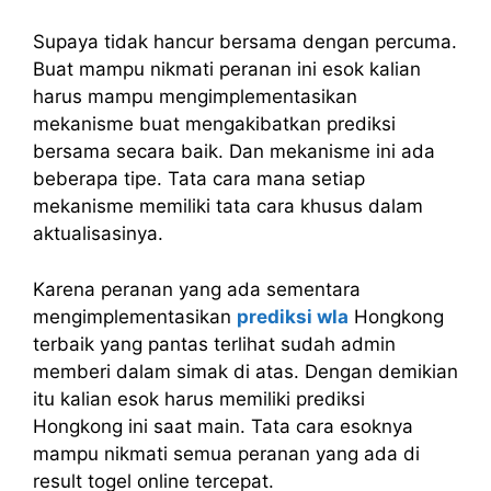
Supaya tidak hancur bersama dengan percuma.
Buat mampu nikmati peranan ini esok kalian
harus mampu mengimplementasikan
mekanisme buat mengakibatkan prediksi
bersama secara baik. Dan mekanisme ini ada
beberapa tipe. Tata cara mana setiap
mekanisme memiliki tata cara khusus dalam
aktualisasinya.
Karena peranan yang ada sementara
mengimplementasikan
prediksi wla
Hongkong
terbaik yang pantas terlihat sudah admin
memberi dalam simak di atas. Dengan demikian
itu kalian esok harus memiliki prediksi
Hongkong ini saat main. Tata cara esoknya
mampu nikmati semua peranan yang ada di
result togel online tercepat.