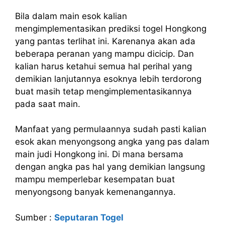
Bila dalam main esok kalian
mengimplementasikan prediksi togel Hongkong
yang pantas terlihat ini. Karenanya akan ada
beberapa peranan yang mampu dicicip. Dan
kalian harus ketahui semua hal perihal yang
demikian lanjutannya esoknya lebih terdorong
buat masih tetap mengimplementasikannya
pada saat main.
Manfaat yang permulaannya sudah pasti kalian
esok akan menyongsong angka yang pas dalam
main judi Hongkong ini. Di mana bersama
dengan angka pas hal yang demikian langsung
mampu memperlebar kesempatan buat
menyongsong banyak kemenangannya.
Sumber :
Seputaran Togel