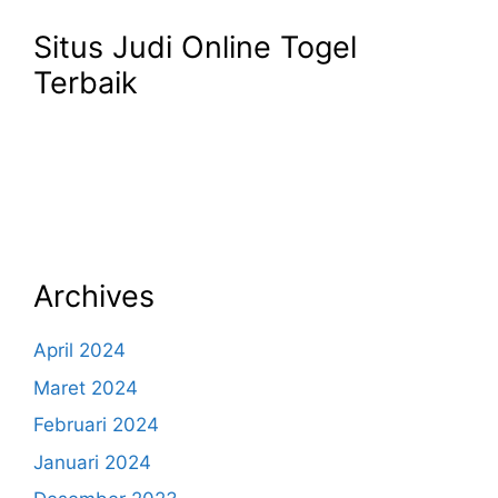
Situs Judi Online Togel
Terbaik
Archives
April 2024
Maret 2024
Februari 2024
Januari 2024