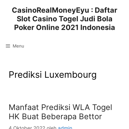
Langsung
CasinoRealMoneyEyu : Daftar
ke
Slot Casino Togel Judi Bola
isi
Poker Online 2021 Indonesia
Menu
Prediksi Luxembourg
Manfaat Prediksi WLA Togel
HK Buat Beberapa Bettor
4 Oktober 2022
oleh
admin