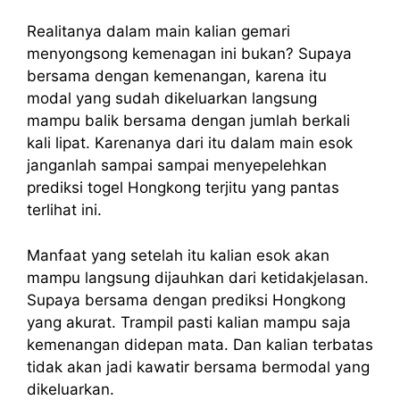
Realitanya dalam main kalian gemari
menyongsong kemenagan ini bukan? Supaya
bersama dengan kemenangan, karena itu
modal yang sudah dikeluarkan langsung
mampu balik bersama dengan jumlah berkali
kali lipat. Karenanya dari itu dalam main esok
janganlah sampai sampai menyepelehkan
prediksi togel Hongkong terjitu yang pantas
terlihat ini.
Manfaat yang setelah itu kalian esok akan
mampu langsung dijauhkan dari ketidakjelasan.
Supaya bersama dengan prediksi Hongkong
yang akurat. Trampil pasti kalian mampu saja
kemenangan didepan mata. Dan kalian terbatas
tidak akan jadi kawatir bersama bermodal yang
dikeluarkan.