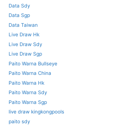
Data Sdy
Data Sgp
Data Taiwan
Live Draw Hk
Live Draw Sdy
Live Draw Sgp
Paito Warna Bullseye
Paito Warna China
Paito Warna Hk
Paito Warna Sdy
Paito Warna Sgp
live draw kingkongpools
paito sdy