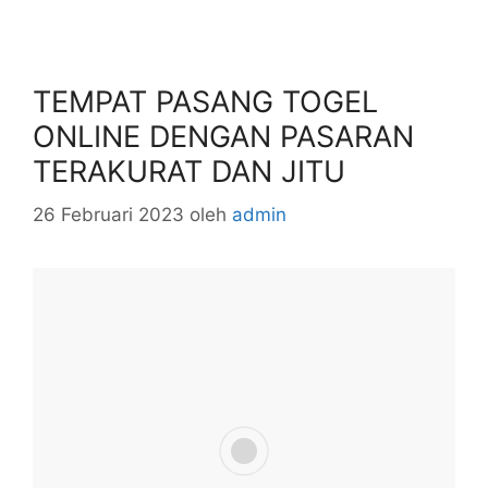
r
i
TEMPAT PASANG TOGEL
ONLINE DENGAN PASARAN
TERAKURAT DAN JITU
26 Februari 2023
oleh
admin