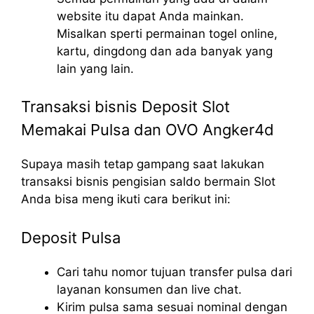
website itu dapat Anda mainkan.
Misalkan sperti permainan togel online,
kartu, dingdong dan ada banyak yang
lain yang lain.
Transaksi bisnis Deposit Slot
Memakai Pulsa dan OVO Angker4d
Supaya masih tetap gampang saat lakukan
transaksi bisnis pengisian saldo bermain Slot
Anda bisa meng ikuti cara berikut ini:
Deposit Pulsa
Cari tahu nomor tujuan transfer pulsa dari
layanan konsumen dan live chat.
Kirim pulsa sama sesuai nominal dengan