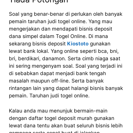
Soal yang benar-benar di perlukan oleh banyak
pemain taruhan judi togel online. Yang mau
mengerjakan dan mendapati bisnis deposit
dana simpel dalam Togel Online. Di mana
sekarang bisnis deposit
Kiostoto
gunakan
lewat bank lokal. Yang online seperti bca, bni,
bri, berdikari, danamon. Serta cimb niaga saat
ini sering mengenyam soal. Soal yang terjadi ini
di sebabkan dapat menjadi bank tengah
masalah maupun off-line. Serta banyak
rintangan lain yang dapat halangi bisnis banyak
pemain. Taruhan judi togel online.
Kalau anda mau menunjuk bermain-main
dengan daftar togel deposit murah gunakan
lewat dana tentu akan buat seluruh bisnis lebih
gampang serta cepat buat di jalankan.