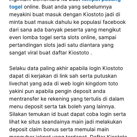
togel
online. Buat anda yang sebelumnya
meyakini buat masuk dengan Kiostoto jadi di
minta buat masuk dahulu ke populasi facebook
dari sana ada banyak peserta yang mengikut
even lomba togel serta slots online, sampai
pertandingan slots jadi satu diantara yang
sangat viral buat daftar Kiostoto .
Selaku data paling akhir apabila login Kiostoto
dapat di kerjakan di link sah serta putuskan
livechat yang ada di web login kingdom toto
yakini pun apabila pengin deposit anda
mentransfer ke rekening yang tertulis di dalam
menu deposit serta tak boleh yang lainnya.
Silakan temukan id buat dapat coba login serta
lihat ke situs seandainya main jadi melakukan
deposit claim bonus serta memulai main
menguber jekpot yang terdapat. Daftar Kiostoto