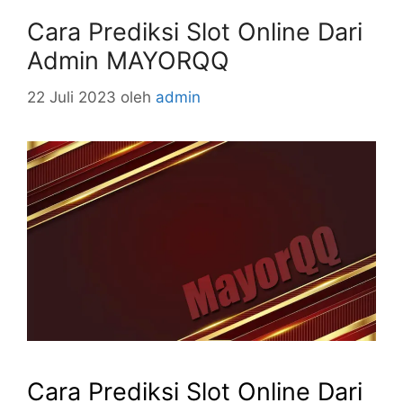
Cara Prediksi Slot Online Dari
Admin MAYORQQ
22 Juli 2023
oleh
admin
Cara Prediksi Slot Online Dari