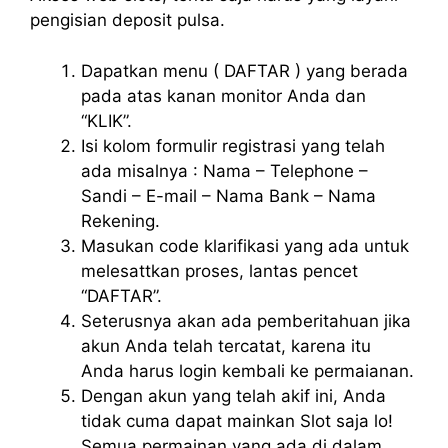
pengisian deposit pulsa.
Dapatkan menu ( DAFTAR ) yang berada
pada atas kanan monitor Anda dan
“KLIK”.
Isi kolom formulir registrasi yang telah
ada misalnya : Nama – Telephone –
Sandi – E-mail – Nama Bank – Nama
Rekening.
Masukan code klarifikasi yang ada untuk
melesattkan proses, lantas pencet
“DAFTAR”.
Seterusnya akan ada pemberitahuan jika
akun Anda telah tercatat, karena itu
Anda harus login kembali ke permaianan.
Dengan akun yang telah akif ini, Anda
tidak cuma dapat mainkan Slot saja lo!
Semua permainan yang ada di dalam