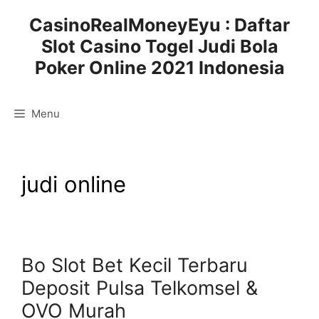
Langsung
CasinoRealMoneyEyu : Daftar
ke
Slot Casino Togel Judi Bola
isi
Poker Online 2021 Indonesia
Menu
judi online
Bo Slot Bet Kecil Terbaru
Deposit Pulsa Telkomsel &
OVO Murah