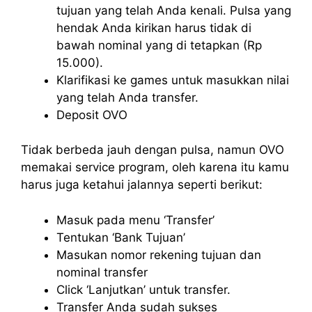
tujuan yang telah Anda kenali. Pulsa yang
hendak Anda kirikan harus tidak di
bawah nominal yang di tetapkan (Rp
15.000).
Klarifikasi ke games untuk masukkan nilai
yang telah Anda transfer.
Deposit OVO
Tidak berbeda jauh dengan pulsa, namun OVO
memakai service program, oleh karena itu kamu
harus juga ketahui jalannya seperti berikut:
Masuk pada menu ‘Transfer’
Tentukan ‘Bank Tujuan’
Masukan nomor rekening tujuan dan
nominal transfer
Click ‘Lanjutkan’ untuk transfer.
Transfer Anda sudah sukses