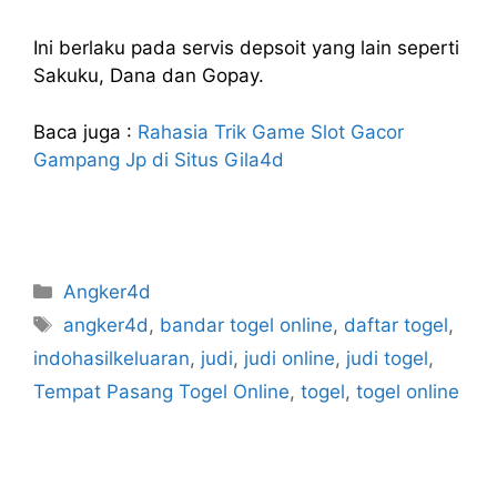
Ini berlaku pada servis depsoit yang lain seperti
Sakuku, Dana dan Gopay.
Baca juga :
Rahasia Trik Game Slot Gacor
Gampang Jp di Situs Gila4d
K
Angker4d
a
T
angker4d
,
bandar togel online
,
daftar togel
,
t
a
indohasilkeluaran
,
judi
,
judi online
,
judi togel
,
e
g
Tempat Pasang Togel Online
,
togel
,
togel online
g
o
r
i