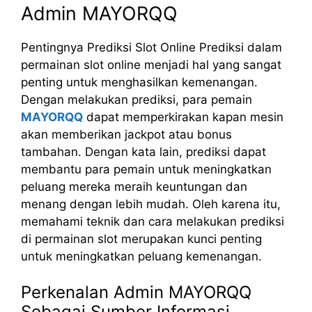
Admin MAYORQQ
Pentingnya Prediksi Slot Online Prediksi dalam
permainan slot online menjadi hal yang sangat
penting untuk menghasilkan kemenangan.
Dengan melakukan prediksi, para pemain
MAYORQQ
dapat memperkirakan kapan mesin
akan memberikan jackpot atau bonus
tambahan. Dengan kata lain, prediksi dapat
membantu para pemain untuk meningkatkan
peluang mereka meraih keuntungan dan
menang dengan lebih mudah. Oleh karena itu,
memahami teknik dan cara melakukan prediksi
di permainan slot merupakan kunci penting
untuk meningkatkan peluang kemenangan.
Perkenalan Admin MAYORQQ
Sebagai Sumber Informasi