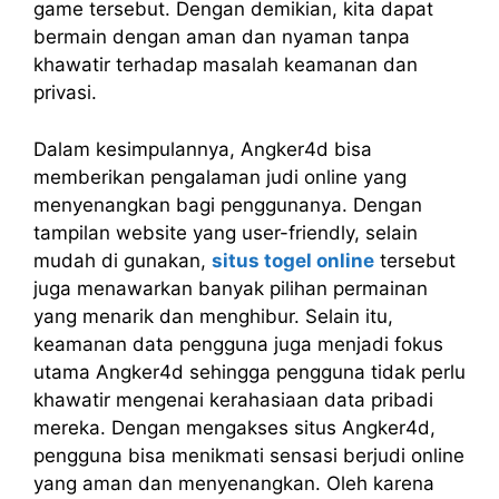
game tersebut. Dengan demikian, kita dapat
bermain dengan aman dan nyaman tanpa
khawatir terhadap masalah keamanan dan
privasi.
Dalam kesimpulannya, Angker4d bisa
memberikan pengalaman judi online yang
menyenangkan bagi penggunanya. Dengan
tampilan website yang user-friendly, selain
mudah di gunakan,
situs togel online
tersebut
juga menawarkan banyak pilihan permainan
yang menarik dan menghibur. Selain itu,
keamanan data pengguna juga menjadi fokus
utama Angker4d sehingga pengguna tidak perlu
khawatir mengenai kerahasiaan data pribadi
mereka. Dengan mengakses situs Angker4d,
pengguna bisa menikmati sensasi berjudi online
yang aman dan menyenangkan. Oleh karena