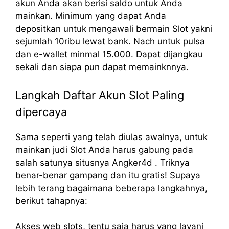
akun Anda akan berisi saldo untuk Anda
mainkan. Minimum yang dapat Anda
depositkan untuk mengawali bermain Slot yakni
sejumlah 10ribu lewat bank. Nach untuk pulsa
dan e-wallet minmal 15.000. Dapat dijangkau
sekali dan siapa pun dapat memainknnya.
Langkah Daftar Akun Slot Paling
dipercaya
Sama seperti yang telah diulas awalnya, untuk
mainkan judi Slot Anda harus gabung pada
salah satunya situsnya Angker4d . Triknya
benar-benar gampang dan itu gratis! Supaya
lebih terang bagaimana beberapa langkahnya,
berikut tahapnya:
Akses web slots, tentu saja harus yang layani