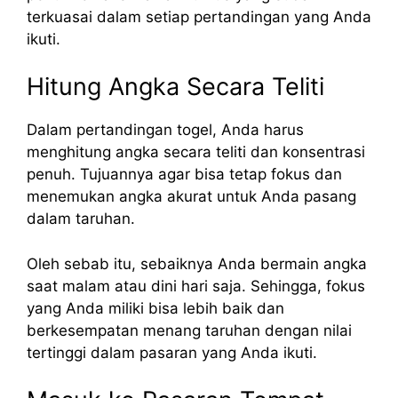
terkuasai dalam setiap pertandingan yang Anda
ikuti.
Hitung Angka Secara Teliti
Dalam pertandingan togel, Anda harus
menghitung angka secara teliti dan konsentrasi
penuh. Tujuannya agar bisa tetap fokus dan
menemukan angka akurat untuk Anda pasang
dalam taruhan.
Oleh sebab itu, sebaiknya Anda bermain angka
saat malam atau dini hari saja. Sehingga, fokus
yang Anda miliki bisa lebih baik dan
berkesempatan menang taruhan dengan nilai
tertinggi dalam pasaran yang Anda ikuti.