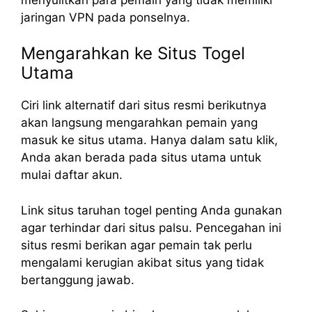
jaringan VPN pada ponselnya.
Mengarahkan ke Situs Togel
Utama
Ciri link alternatif dari situs resmi berikutnya
akan langsung mengarahkan pemain yang
masuk ke situs utama. Hanya dalam satu klik,
Anda akan berada pada situs utama untuk
mulai daftar akun.
Link situs taruhan togel penting Anda gunakan
agar terhindar dari situs palsu. Pencegahan ini
situs resmi berikan agar pemain tak perlu
mengalami kerugian akibat situs yang tidak
bertanggung jawab.