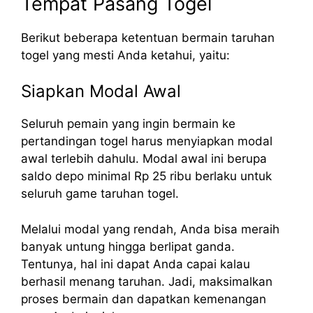
Tempat Pasang Togel
Berikut beberapa ketentuan bermain taruhan
togel yang mesti Anda ketahui, yaitu:
Siapkan Modal Awal
Seluruh pemain yang ingin bermain ke
pertandingan togel harus menyiapkan modal
awal terlebih dahulu. Modal awal ini berupa
saldo depo minimal Rp 25 ribu berlaku untuk
seluruh game taruhan togel.
Melalui modal yang rendah, Anda bisa meraih
banyak untung hingga berlipat ganda.
Tentunya, hal ini dapat Anda capai kalau
berhasil menang taruhan. Jadi, maksimalkan
proses bermain dan dapatkan kemenangan