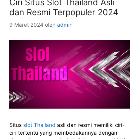
Ciri Situs Slot Thailand Asli
dan Resmi Terpopuler 2024
9 Maret 2024
oleh
admin
Situs
slot Thailand
asli dan resmi memiliki ciri-
ciri tertentu yang membedakannya dengan