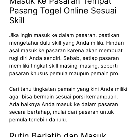
Masuk ke Pasaran Tempat
Pasang Togel Online Sesuai
Skill
Jika ingin masuk ke dalam pasaran, pastikan
mengetahui dulu skill yang Anda miliki. Hindari
asal masuk ke pasaran karena akan membuat
rugi diri Anda sendiri. Sebab, setiap pasaran
memiliki tingkat skill masing-masing, seperti
pasaran khusus pemula maupun pemain pro.
Cari tahu tingkatan pemain yang kini Anda miliki
agar bisa bermain sesuai porsi kemampuan.
Ada baiknya Anda masuk ke dalam pasaran
secara bertahap, mulai dari pasaran untuk
pemula terlebih dahulu.
Rutin Berlatih dan Masuk