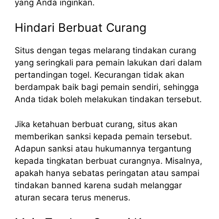
yang Anda inginkan.
Hindari Berbuat Curang
Situs dengan tegas melarang tindakan curang
yang seringkali para pemain lakukan dari dalam
pertandingan togel. Kecurangan tidak akan
berdampak baik bagi pemain sendiri, sehingga
Anda tidak boleh melakukan tindakan tersebut.
Jika ketahuan berbuat curang, situs akan
memberikan sanksi kepada pemain tersebut.
Adapun sanksi atau hukumannya tergantung
kepada tingkatan berbuat curangnya. Misalnya,
apakah hanya sebatas peringatan atau sampai
tindakan banned karena sudah melanggar
aturan secara terus menerus.