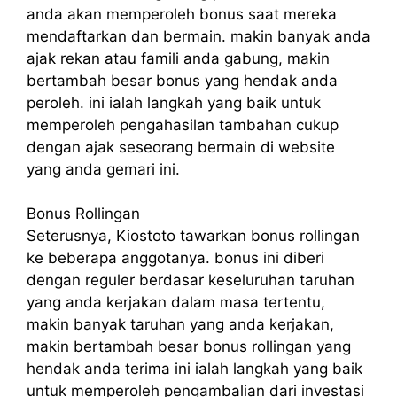
anda akan memperoleh bonus saat mereka
mendaftarkan dan bermain. makin banyak anda
ajak rekan atau famili anda gabung, makin
bertambah besar bonus yang hendak anda
peroleh. ini ialah langkah yang baik untuk
memperoleh pengahasilan tambahan cukup
dengan ajak seseorang bermain di website
yang anda gemari ini.
Bonus Rollingan
Seterusnya, Kiostoto tawarkan bonus rollingan
ke beberapa anggotanya. bonus ini diberi
dengan reguler berdasar keseluruhan taruhan
yang anda kerjakan dalam masa tertentu,
makin banyak taruhan yang anda kerjakan,
makin bertambah besar bonus rollingan yang
hendak anda terima ini ialah langkah yang baik
untuk memperoleh pengambalian dari investasi