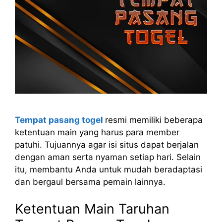
Tempat pasang togel
resmi memiliki beberapa
ketentuan main yang harus para member
patuhi. Tujuannya agar isi situs dapat berjalan
dengan aman serta nyaman setiap hari. Selain
itu, membantu Anda untuk mudah beradaptasi
dan bergaul bersama pemain lainnya.
Ketentuan Main Taruhan