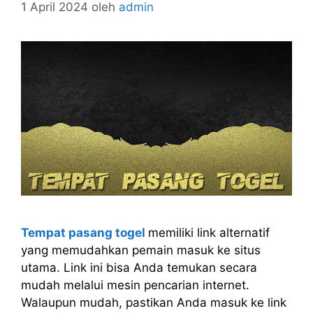
1 April 2024
oleh
admin
Tempat pasang togel
memiliki link alternatif
yang memudahkan pemain masuk ke situs
utama. Link ini bisa Anda temukan secara
mudah melalui mesin pencarian internet.
Walaupun mudah, pastikan Anda masuk ke link