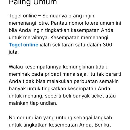
Paling Umum
Togel online – Semuanya orang ingin
memenangi lotre. Pantau nomor lotere umum ini
bila Anda ingin tingkatkan kesempatan Anda
untuk meraihnya. Kesempatan memenangi
Togel online
ialah sekitaran satu dalam 300
juta.
Walau kesempatannya kemungkinan tidak
memihak pada pribadi mana saja, itu tak berarti
Anda tidak bisa melakukan perbuatan semakin
banyak untuk tingkatkan kesempatan Anda
untuk menang, seperti beli banyak ticket atau
mainkan tiap undian.
Nomor undian yang untung sebagai langkah
untuk tingkatkan kesempatan Anda. Berikut