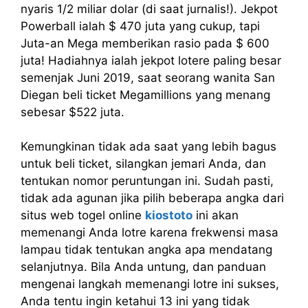
nyaris 1/2 miliar dolar (di saat jurnalis!). Jekpot
Powerball ialah $ 470 juta yang cukup, tapi
Juta-an Mega memberikan rasio pada $ 600
juta! Hadiahnya ialah jekpot lotere paling besar
semenjak Juni 2019, saat seorang wanita San
Diegan beli ticket Megamillions yang menang
sebesar $522 juta.
Kemungkinan tidak ada saat yang lebih bagus
untuk beli ticket, silangkan jemari Anda, dan
tentukan nomor peruntungan ini. Sudah pasti,
tidak ada agunan jika pilih beberapa angka dari
situs web togel online
kiostoto
ini akan
memenangi Anda lotre karena frekwensi masa
lampau tidak tentukan angka apa mendatang
selanjutnya. Bila Anda untung, dan panduan
mengenai langkah memenangi lotre ini sukses,
Anda tentu ingin ketahui 13 ini yang tidak