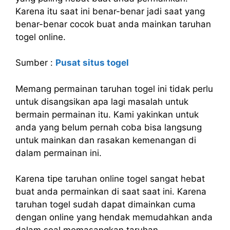
Karena itu saat ini benar-benar jadi saat yang
benar-benar cocok buat anda mainkan taruhan
togel online.
Sumber :
Pusat situs togel
Memang permainan taruhan togel ini tidak perlu
untuk disangsikan apa lagi masalah untuk
bermain permainan itu. Kami yakinkan untuk
anda yang belum pernah coba bisa langsung
untuk mainkan dan rasakan kemenangan di
dalam permainan ini.
Karena tipe taruhan online togel sangat hebat
buat anda permainkan di saat saat ini. Karena
taruhan togel sudah dapat dimainkan cuma
dengan online yang hendak memudahkan anda