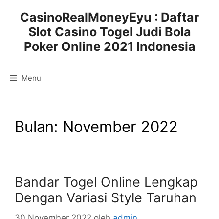
Langsung
CasinoRealMoneyEyu : Daftar
ke
Slot Casino Togel Judi Bola
isi
Poker Online 2021 Indonesia
Menu
Bulan:
November 2022
Bandar Togel Online Lengkap
Dengan Variasi Style Taruhan
30 November 2022
oleh
admin