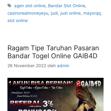
a
T
agen slot online
,
Bandar Slot Online
,
t
a
casinorealmoneyeyu
,
judi
,
judi online
,
mayorqq
,
e
g
slot online
g
o
r
i
Ragam Tipe Taruhan Pasaran
Bandar Togel Online GAIB4D
26 November 2022
oleh
admin