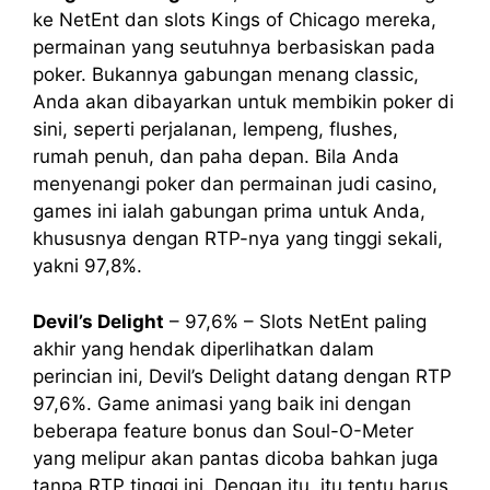
ke NetEnt dan slots Kings of Chicago mereka,
permainan yang seutuhnya berbasiskan pada
poker. Bukannya gabungan menang classic,
Anda akan dibayarkan untuk membikin poker di
sini, seperti perjalanan, lempeng, flushes,
rumah penuh, dan paha depan. Bila Anda
menyenangi poker dan permainan judi casino,
games ini ialah gabungan prima untuk Anda,
khususnya dengan RTP-nya yang tinggi sekali,
yakni 97,8%.
Devil’s Delight
– 97,6% – Slots NetEnt paling
akhir yang hendak diperlihatkan dalam
perincian ini, Devil’s Delight datang dengan RTP
97,6%. Game animasi yang baik ini dengan
beberapa feature bonus dan Soul-O-Meter
yang melipur akan pantas dicoba bahkan juga
tanpa RTP tinggi ini. Dengan itu, itu tentu harus