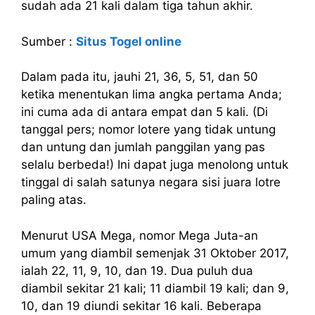
sudah ada 21 kali dalam tiga tahun akhir.
Sumber :
Situs Togel online
Dalam pada itu, jauhi 21, 36, 5, 51, dan 50
ketika menentukan lima angka pertama Anda;
ini cuma ada di antara empat dan 5 kali. (Di
tanggal pers; nomor lotere yang tidak untung
dan untung dan jumlah panggilan yang pas
selalu berbeda!) Ini dapat juga menolong untuk
tinggal di salah satunya negara sisi juara lotre
paling atas.
Menurut USA Mega, nomor Mega Juta-an
umum yang diambil semenjak 31 Oktober 2017,
ialah 22, 11, 9, 10, dan 19. Dua puluh dua
diambil sekitar 21 kali; 11 diambil 19 kali; dan 9,
10, dan 19 diundi sekitar 16 kali. Beberapa