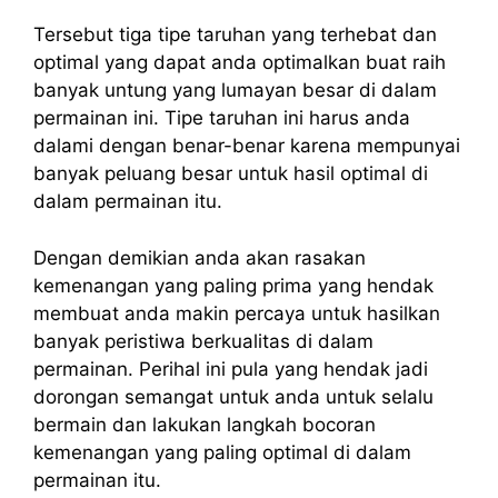
Tersebut tiga tipe taruhan yang terhebat dan
optimal yang dapat anda optimalkan buat raih
banyak untung yang lumayan besar di dalam
permainan ini. Tipe taruhan ini harus anda
dalami dengan benar-benar karena mempunyai
banyak peluang besar untuk hasil optimal di
dalam permainan itu.
Dengan demikian anda akan rasakan
kemenangan yang paling prima yang hendak
membuat anda makin percaya untuk hasilkan
banyak peristiwa berkualitas di dalam
permainan. Perihal ini pula yang hendak jadi
dorongan semangat untuk anda untuk selalu
bermain dan lakukan langkah bocoran
kemenangan yang paling optimal di dalam
permainan itu.