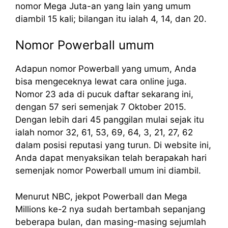
nomor Mega Juta-an yang lain yang umum
diambil 15 kali; bilangan itu ialah 4, 14, dan 20.
Nomor Powerball umum
Adapun nomor Powerball yang umum, Anda
bisa mengeceknya lewat cara online juga.
Nomor 23 ada di pucuk daftar sekarang ini,
dengan 57 seri semenjak 7 Oktober 2015.
Dengan lebih dari 45 panggilan mulai sejak itu
ialah nomor 32, 61, 53, 69, 64, 3, 21, 27, 62
dalam posisi reputasi yang turun. Di website ini,
Anda dapat menyaksikan telah berapakah hari
semenjak nomor Powerball umum ini diambil.
Menurut NBC, jekpot Powerball dan Mega
Millions ke-2 nya sudah bertambah sepanjang
beberapa bulan, dan masing-masing sejumlah