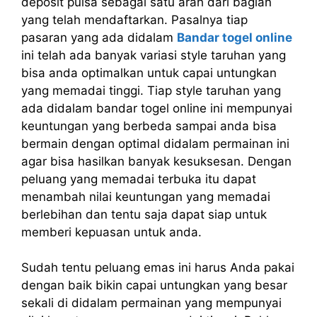
deposit pulsa sebagai satu arah dari bagian
yang telah mendaftarkan. Pasalnya tiap
pasaran yang ada didalam
Bandar togel online
ini telah ada banyak variasi style taruhan yang
bisa anda optimalkan untuk capai untungkan
yang memadai tinggi. Tiap style taruhan yang
ada didalam bandar togel online ini mempunyai
keuntungan yang berbeda sampai anda bisa
bermain dengan optimal didalam permainan ini
agar bisa hasilkan banyak kesuksesan. Dengan
peluang yang memadai terbuka itu dapat
menambah nilai keuntungan yang memadai
berlebihan dan tentu saja dapat siap untuk
memberi kepuasan untuk anda.
Sudah tentu peluang emas ini harus Anda pakai
dengan baik bikin capai untungkan yang besar
sekali di didalam permainan yang mempunyai