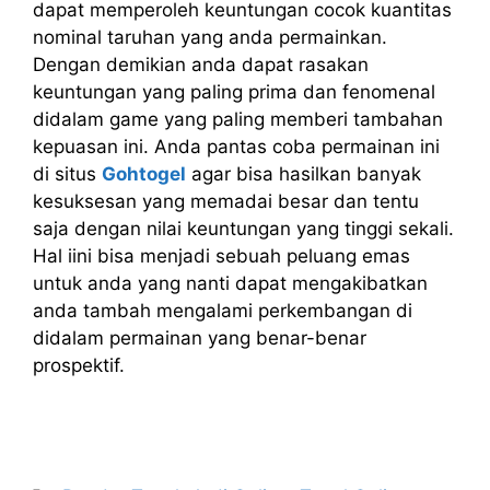
dapat memperoleh keuntungan cocok kuantitas
nominal taruhan yang anda permainkan.
Dengan demikian anda dapat rasakan
keuntungan yang paling prima dan fenomenal
didalam game yang paling memberi tambahan
kepuasan ini. Anda pantas coba permainan ini
di situs
Gohtogel
agar bisa hasilkan banyak
kesuksesan yang memadai besar dan tentu
saja dengan nilai keuntungan yang tinggi sekali.
Hal iini bisa menjadi sebuah peluang emas
untuk anda yang nanti dapat mengakibatkan
anda tambah mengalami perkembangan di
didalam permainan yang benar-benar
prospektif.