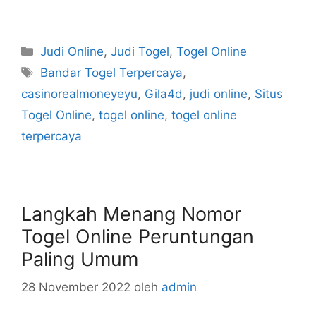
K
Judi Online
,
Judi Togel
,
Togel Online
a
T
Bandar Togel Terpercaya
,
t
a
casinorealmoneyeyu
,
Gila4d
,
judi online
,
Situs
e
g
Togel Online
,
togel online
,
togel online
g
terpercaya
o
r
i
Langkah Menang Nomor
Togel Online Peruntungan
Paling Umum
28 November 2022
oleh
admin