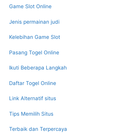
Game Slot Online
Jenis permainan judi
Kelebihan Game Slot
Pasang Togel Online
Ikuti Beberapa Langkah
Daftar Togel Online
Link Alternatif situs
Tips Memilih Situs
Terbaik dan Terpercaya