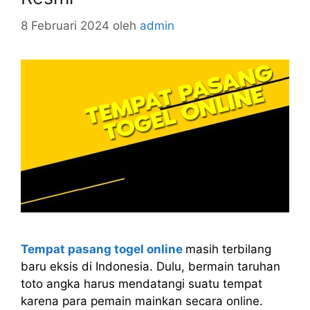
8 Februari 2024
oleh
admin
Tempat pasang togel online
masih terbilang
baru eksis di Indonesia. Dulu, bermain taruhan
toto angka harus mendatangi suatu tempat
karena para pemain mainkan secara online.