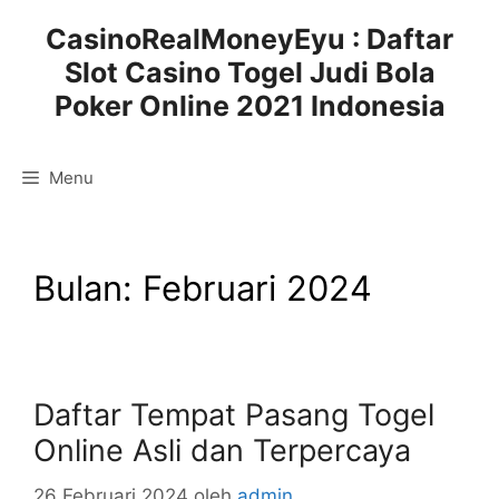
Langsung
CasinoRealMoneyEyu : Daftar
ke
Slot Casino Togel Judi Bola
isi
Poker Online 2021 Indonesia
Menu
Bulan:
Februari 2024
Daftar Tempat Pasang Togel
Online Asli dan Terpercaya
26 Februari 2024
oleh
admin