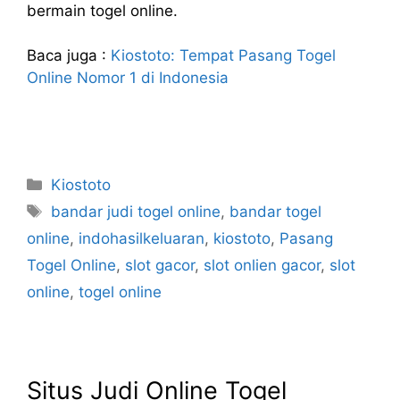
bermain togel online.
Baca juga :
Kiostoto: Tempat Pasang Togel
Online Nomor 1 di Indonesia
K
Kiostoto
a
T
bandar judi togel online
,
bandar togel
t
a
online
,
indohasilkeluaran
,
kiostoto
,
Pasang
e
g
Togel Online
,
slot gacor
,
slot onlien gacor
,
slot
g
online
,
togel online
o
r
i
Situs Judi Online Togel