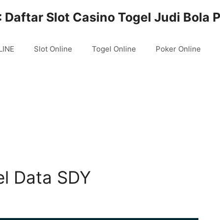
Daftar Slot Casino Togel Judi Bola 
LINE
Slot Online
Togel Online
Poker Online
el Data SDY