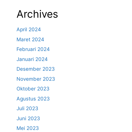
Archives
April 2024
Maret 2024
Februari 2024
Januari 2024
Desember 2023
November 2023
Oktober 2023
Agustus 2023
Juli 2023
Juni 2023
Mei 2023