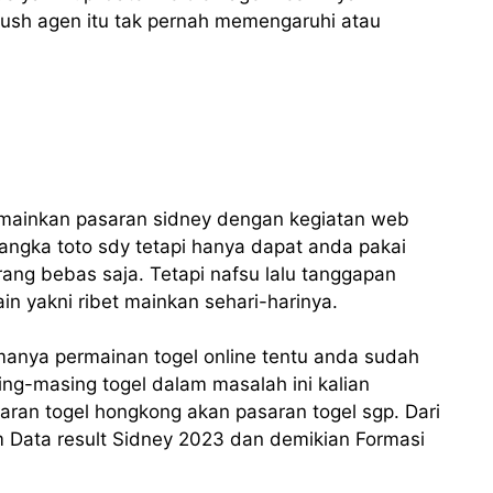
ush agen itu tak pernah memengaruhi atau
 mainkan pasaran sidney dengan kegiatan web
gka toto sdy tetapi hanya dapat anda pakai
ang bebas saja. Tetapi nafsu lalu tanggapan
in yakni ribet mainkan sehari-harinya.
amanya permainan togel online tentu anda sudah
g-masing togel dalam masalah ini kalian
uaran togel hongkong akan pasaran togel sgp. Dari
om Data result Sidney 2023 dan demikian Formasi