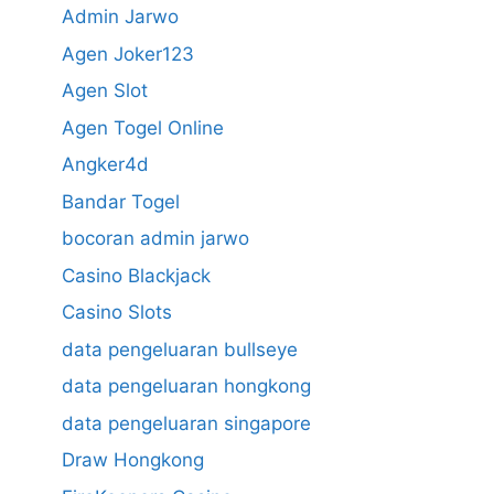
Admin Jarwo
Agen Joker123
Agen Slot
Agen Togel Online
Angker4d
Bandar Togel
bocoran admin jarwo
Casino Blackjack
Casino Slots
data pengeluaran bullseye
data pengeluaran hongkong
data pengeluaran singapore
Draw Hongkong