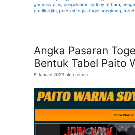
r
germany plus
,
pengeluaran sydney terbaru
,
penge
i
prediksi jitu
,
prediksi togel
,
togel hongkong
,
togel
Angka Pasaran Toge
Bentuk Tabel Paito
6 Januari 2023
oleh
admin