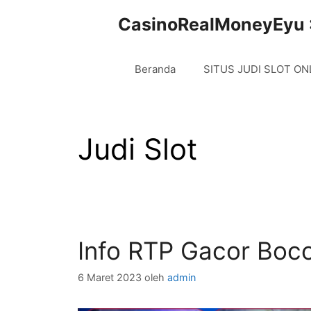
Langsung
CasinoRealMoneyEyu : 
ke
isi
Beranda
SITUS JUDI SLOT ON
Judi Slot
Info RTP Gacor Boc
6 Maret 2023
oleh
admin