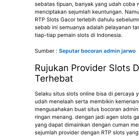
sebatas tipuan, banyak yang udah coba men
menciptakan sejumlah keuntungan. Nam
RTP Slots Gacor terlebih dahulu sebelu
sebab ini semuanya adalah pelayanan 
tiap-tiap pemain slots di Indonesia.
Sumber :
Seputar bocoran admin jarwo
Rujukan Provider Slots 
Terhebat
Selaku situs slots online bisa di percaya
udah menelaah serta membikin kemenangan
mengusahakan buat situs bocoran admin j
ringan menang. dengan jadi agen slots g
yang dapat dimainkan dengan cuman mema
sejumlah provider dengan RTP slots yang p