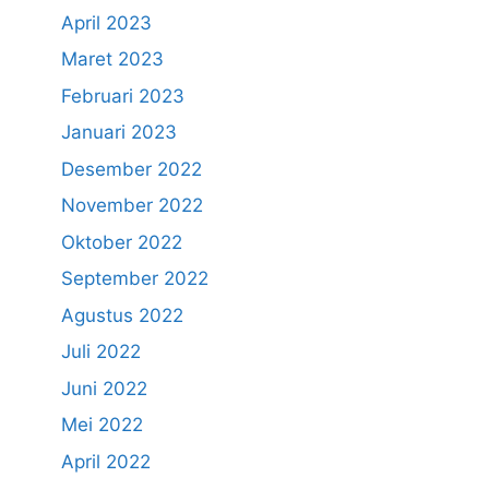
April 2023
Maret 2023
Februari 2023
Januari 2023
Desember 2022
November 2022
Oktober 2022
September 2022
Agustus 2022
Juli 2022
Juni 2022
Mei 2022
April 2022