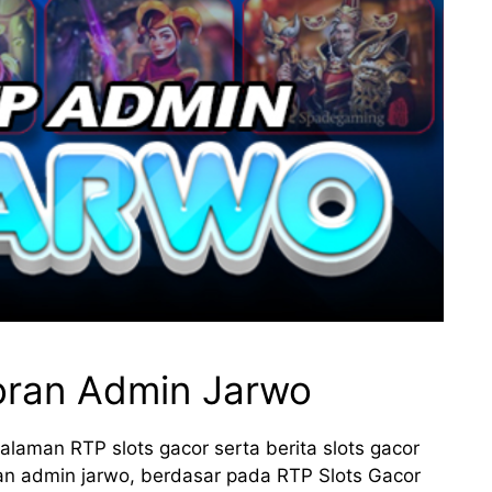
oran Admin Jarwo
alaman RTP slots gacor serta berita slots gacor
ran admin jarwo, berdasar pada RTP Slots Gacor