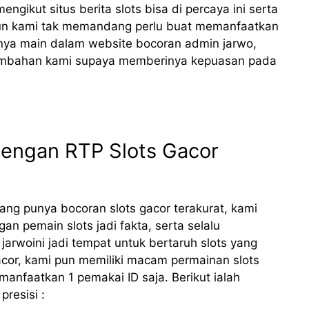
gikut situs berita slots bisa di percaya ini serta
un kami tak memandang perlu buat memanfaatkan
mnya main dalam website bocoran admin jarwo,
tambahan kami supaya memberinya kepuasan pada
Dengan RTP Slots Gacor
 yang punya bocoran slots gacor terakurat, kami
 pemain slots jadi fakta, serta selalu
arwoini jadi tempat untuk bertaruh slots yang
acor, kami pun memiliki macam permainan slots
nfaatkan 1 pemakai ID saja. Berikut ialah
resisi :