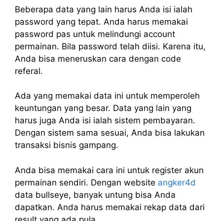
Beberapa data yang lain harus Anda isi ialah
password yang tepat. Anda harus memakai
password pas untuk melindungi account
permainan. Bila password telah diisi. Karena itu,
Anda bisa meneruskan cara dengan code
referal.
Ada yang memakai data ini untuk memperoleh
keuntungan yang besar. Data yang lain yang
harus juga Anda isi ialah sistem pembayaran.
Dengan sistem sama sesuai, Anda bisa lakukan
transaksi bisnis gampang.
Anda bisa memakai cara ini untuk register akun
permainan sendiri. Dengan website
angker4d
data bullseye, banyak untung bisa Anda
dapatkan. Anda harus memakai rekap data dari
result yang ada pula.