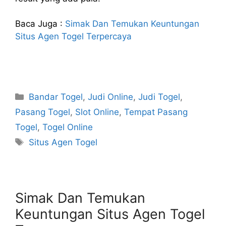
Baca Juga :
Simak Dan Temukan Keuntungan
Situs Agen Togel Terpercaya
K
Bandar Togel
,
Judi Online
,
Judi Togel
,
a
Pasang Togel
,
Slot Online
,
Tempat Pasang
t
Togel
,
Togel Online
e
T
Situs Agen Togel
g
a
o
g
r
i
Simak Dan Temukan
Keuntungan Situs Agen Togel