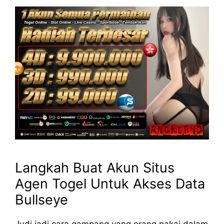
Langkah Buat Akun Situs
Agen Togel Untuk Akses Data
Bullseye