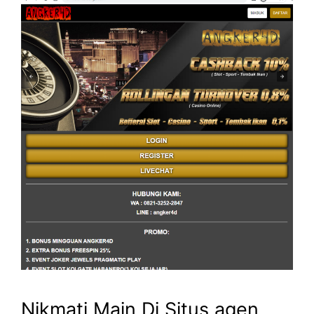
Nikmati Main Di Situs agen