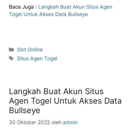
Baca Juga :
Langkah Buat Akun Situs Agen
Togel Untuk Akses Data Bullseye
K
Slot Online
a
T
Situs Agen Togel
t
a
e
g
g
o
Langkah Buat Akun Situs
r
Agen Togel Untuk Akses Data
i
Bullseye
30 Oktober 2022
oleh
admin