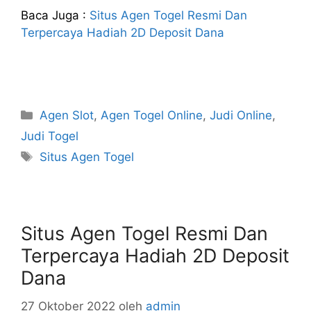
Baca Juga :
Situs Agen Togel Resmi Dan
Terpercaya Hadiah 2D Deposit Dana
K
Agen Slot
,
Agen Togel Online
,
Judi Online
,
a
Judi Togel
t
T
Situs Agen Togel
e
a
g
g
o
r
Situs Agen Togel Resmi Dan
i
Terpercaya Hadiah 2D Deposit
Dana
27 Oktober 2022
oleh
admin