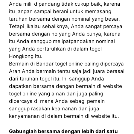
Anda milii dipandang tidak cukup baik, karena
itu jangan sampai berani untuk memasang
taruhan bersama dengan nominal yang besar.
Tetapi jikalau sebaliknya, Anda sangat percaya
bersama dengan no yang Anda punya, karena
itu Anda sanggup melipatgandakan nominal
yang Anda pertaruhkan di dalam togel
Hongkong itu.
Bermain di Bandar togel online paling dipercaya
Arah Anda bermain tentu saja jadi juara berasal
dari taruhan togel itu. Ini sanggup Anda
dapatkan bersama dengan bermain di website
togel online yang aman dan juga paling
dipercaya di mana Anda sebagi pemain
sanggup rasakan keamanan dan juga
kenyamanan di dalam bermain di website itu.
Gabunglah bersama dengan lebih dari satu