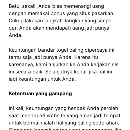
Betul sekali, Anda bisa memenangi uang
dengan memakai bonus yang situs pasarkan.
Cukup lakukan langkah-langkah yang simpel
dan Anda akan mendapati uang jadi punya
Anda.
Keuntungan bandar togel paling dipercaya ini
tentu saja jadi punya Anda. Karena itu
karenanya, kami anjurkan ke Anda kerjakan sisi
ini secara baik. Selanjutnya kenali jika hal ini
jadi keuntungan untuk Anda.
Ketentuan yang gampang
Ini kali, keuntungan yang hendak Anda peroleh
saat mendapati website yang aman jadi tempat
untuk bermain ialah hal yang paling sederahan.
Cuma ada banyak warga yang menganggap jika