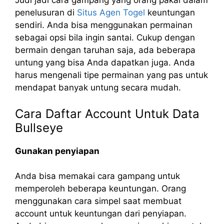
Judi jadi cara gampang yang orang pakai dalam
penelusuran di
Situs Agen Togel
keuntungan
sendiri. Anda bisa menggunakan permainan
sebagai opsi bila ingin santai. Cukup dengan
bermain dengan taruhan saja, ada beberapa
untung yang bisa Anda dapatkan juga. Anda
harus mengenali tipe permainan yang pas untuk
mendapat banyak untung secara mudah.
Cara Daftar Account Untuk Data
Bullseye
Gunakan penyiapan
Anda bisa memakai cara gampang untuk
memperoleh beberapa keuntungan. Orang
menggunakan cara simpel saat membuat
account untuk keuntungan dari penyiapan.