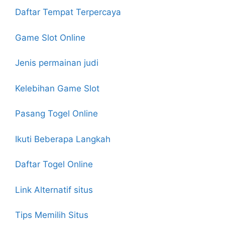
Daftar Tempat Terpercaya
Game Slot Online
Jenis permainan judi
Kelebihan Game Slot
Pasang Togel Online
Ikuti Beberapa Langkah
Daftar Togel Online
Link Alternatif situs
Tips Memilih Situs