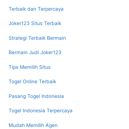
Terbaik dan Terpercaya
Joker123 Situs Terbaik
Strategi Terbaik Bermain
Bermain Judi Joker123
Tips Memilih Situs
Togel Online Terbaik
Pasang Togel Indonesia
Togel Indonesia Terpercaya
Mudah Memilih Agen