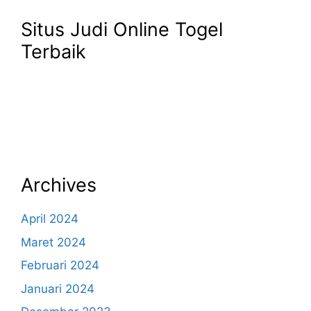
Situs Judi Online Togel
Terbaik
Archives
April 2024
Maret 2024
Februari 2024
Januari 2024