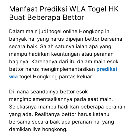
Manfaat Prediksi WLA Togel HK
Buat Beberapa Bettor
Dalam main judi togel online Hongkong ini
banyak hal yang harus dipejari bettor bersama
secara baik. Salah satunya ialah apa yang
mampu hadirkan keuntungan atau peranan
baginya. Karenanya dari itu dalam main esok
bettor harus mengimplementasikan
prediksi
wla
togel Hongkong pantas keluar.
Di mana seandainya bettor esok
mengimplementasikannya pada saat main.
Selekasnya mampu hadirkan beberapa peranan
yang ada. Realitanya bettor harus ketahui
bersama secara baik apa peranan hal yang
demikian live hongkong.