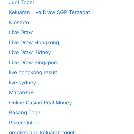
Judi Togel
Keluaran Live Draw SGP Tercepat
Kiostoto
Live Draw
Live Draw Hongkong
Live Draw Sidney
Live Draw Singapore
live hongkong result
live sydney
Macan168
Online Casino Real Money
Pasang Togel
Poker Online
prediksi dan keluaran togel