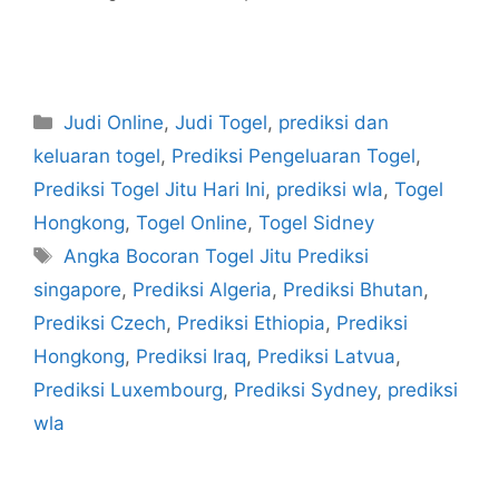
K
Judi Online
,
Judi Togel
,
prediksi dan
a
keluaran togel
,
Prediksi Pengeluaran Togel
,
t
Prediksi Togel Jitu Hari Ini
,
prediksi wla
,
Togel
e
Hongkong
,
Togel Online
,
Togel Sidney
g
T
Angka Bocoran Togel Jitu Prediksi
o
a
r
singapore
,
Prediksi Algeria
,
Prediksi Bhutan
,
g
i
Prediksi Czech
,
Prediksi Ethiopia
,
Prediksi
Hongkong
,
Prediksi Iraq
,
Prediksi Latvua
,
Prediksi Luxembourg
,
Prediksi Sydney
,
prediksi
wla