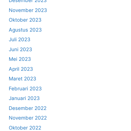
Desember 2023
November 2023
Oktober 2023
Agustus 2023
Juli 2023
Juni 2023
Mei 2023
April 2023
Maret 2023
Februari 2023
Januari 2023
Desember 2022
November 2022
Oktober 2022