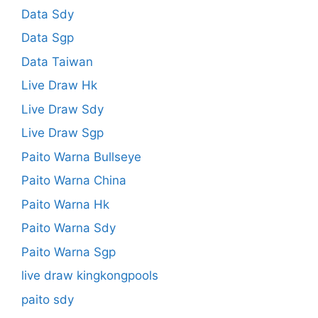
Data Sdy
Data Sgp
Data Taiwan
Live Draw Hk
Live Draw Sdy
Live Draw Sgp
Paito Warna Bullseye
Paito Warna China
Paito Warna Hk
Paito Warna Sdy
Paito Warna Sgp
live draw kingkongpools
paito sdy