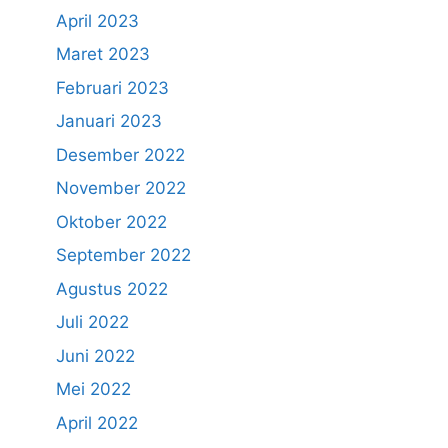
April 2023
Maret 2023
Februari 2023
Januari 2023
Desember 2022
November 2022
Oktober 2022
September 2022
Agustus 2022
Juli 2022
Juni 2022
Mei 2022
April 2022