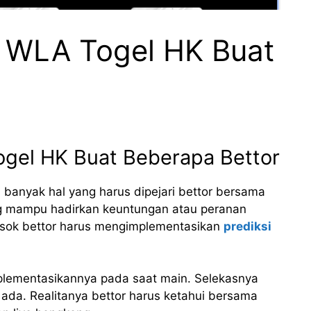
i WLA Togel HK Buat
ogel HK Buat Beberapa Bettor
i banyak hal yang harus dipejari bettor bersama
ang mampu hadirkan keuntungan atau peranan
 esok bettor harus mengimplementasikan
prediksi
plementasikannya pada saat main. Selekasnya
da. Realitanya bettor harus ketahui bersama