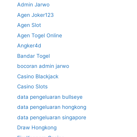
Admin Jarwo
Agen Joker123
Agen Slot
Agen Togel Online
Angker4d
Bandar Togel
bocoran admin jarwo
Casino Blackjack
Casino Slots
data pengeluaran bullseye
data pengeluaran hongkong
data pengeluaran singapore
Draw Hongkong