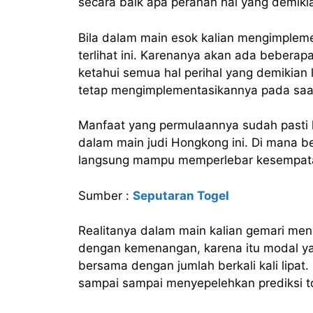
secara baik apa peranan hal yang demiki
Bila dalam main esok kalian mengimpleme
terlihat ini. Karenanya akan ada beberap
ketahui semua hal perihal yang demikian 
tetap mengimplementasikannya pada saa
Manfaat yang permulaannya sudah pasti
dalam main judi Hongkong ini. Di mana 
langsung mampu memperlebar kesempat
Sumber :
Seputaran Togel
Realitanya dalam main kalian gemari m
dengan kemenangan, karena itu modal ya
bersama dengan jumlah berkali kali lipat
sampai sampai menyepelehkan prediksi tog