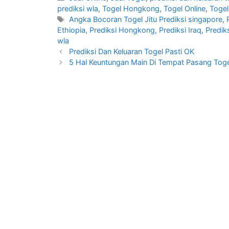
a
prediksi wla
,
Togel Hongkong
,
Togel Online
,
Togel
t
T
Angka Bocoran Togel Jitu Prediksi singapore
,
e
a
Ethiopia
,
Prediksi Hongkong
,
Prediksi Iraq
,
Predik
g
g
wla
o
Prediksi Dan Keluaran Togel Pasti OK
r
5 Hal Keuntungan Main Di Tempat Pasang Toge
i