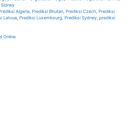
 Sidney
Prediksi Algeria
,
Prediksi Bhutan
,
Prediksi Czech
,
Prediksi
si Latvua
,
Prediksi Luxembourg
,
Prediksi Sydney
,
prediksi
l Online