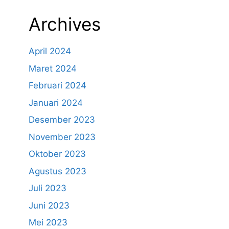
Archives
April 2024
Maret 2024
Februari 2024
Januari 2024
Desember 2023
November 2023
Oktober 2023
Agustus 2023
Juli 2023
Juni 2023
Mei 2023