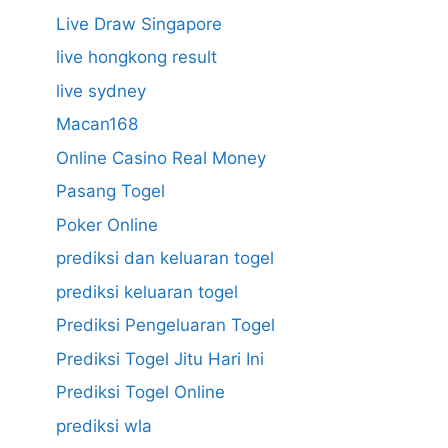
Live Draw Singapore
live hongkong result
live sydney
Macan168
Online Casino Real Money
Pasang Togel
Poker Online
prediksi dan keluaran togel
prediksi keluaran togel
Prediksi Pengeluaran Togel
Prediksi Togel Jitu Hari Ini
Prediksi Togel Online
prediksi wla