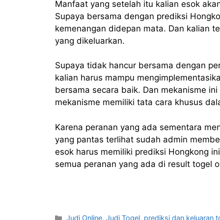
Manfaat yang setelah itu kalian esok aka
Supaya bersama dengan prediksi Hongkon
kemenangan didepan mata. Dan kalian te
yang dikeluarkan.
Supaya tidak hancur bersama dengan per
kalian harus mampu mengimplementasika
bersama secara baik. Dan mekanisme ini 
mekanisme memiliki tata cara khusus dal
Karena peranan yang ada sementara me
yang pantas terlihat sudah admin member
esok harus memiliki prediksi Hongkong i
semua peranan yang ada di result togel on
K
Judi Online
,
Judi Togel
,
prediksi dan keluaran t