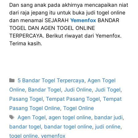
Dan sang anak pada akhirnya mencapaikan niat
dari raja jepang itu untuk buka judi togel online
dan menamai SEJARAH
Yemenfox
BANDAR
TOGEL DAN AGEN TOGEL ONLINE
TERPERCAYA. Berikut riwayat dari Yemenfox.
Terima kasih.
K
5 Bandar Togel Terpercaya
,
Agen Togel
a
Online
,
Bandar Togel
,
Judi Online
,
Judi Togel
,
t
Pasang Togel
,
Tempat Pasang Togel
,
Tempat
e
Pasang Togel Online
,
Togel Online
g
T
Agen Togel
,
agen togel online
,
bandar judi
,
o
a
r
bandar togel
,
bandar togel online
,
judi online
,
g
i
togel online
,
yemenfox