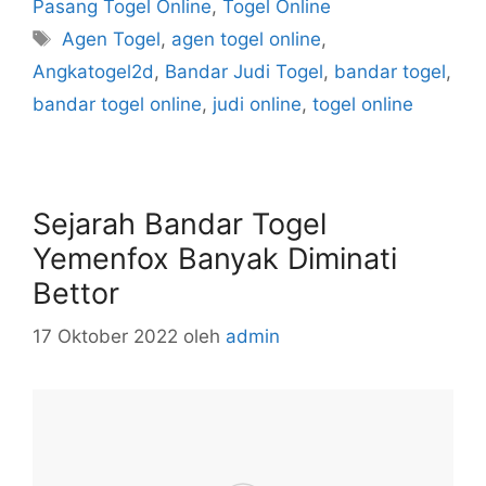
Pasang Togel Online
,
Togel Online
g
T
Agen Togel
,
agen togel online
,
o
a
r
Angkatogel2d
,
Bandar Judi Togel
,
bandar togel
,
g
i
bandar togel online
,
judi online
,
togel online
Sejarah Bandar Togel
Yemenfox Banyak Diminati
Bettor
17 Oktober 2022
oleh
admin