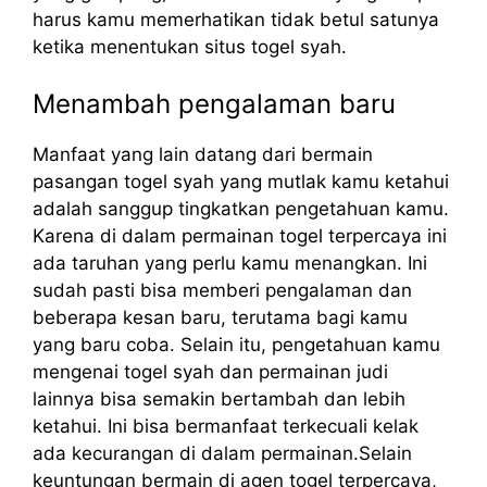
harus kamu memerhatikan tidak betul satunya
ketika menentukan situs togel syah.
Menambah pengalaman baru
Manfaat yang lain datang dari bermain
pasangan togel syah yang mutlak kamu ketahui
adalah sanggup tingkatkan pengetahuan kamu.
Karena di dalam permainan togel terpercaya ini
ada taruhan yang perlu kamu menangkan. Ini
sudah pasti bisa memberi pengalaman dan
beberapa kesan baru, terutama bagi kamu
yang baru coba. Selain itu, pengetahuan kamu
mengenai togel syah dan permainan judi
lainnya bisa semakin bertambah dan lebih
ketahui. Ini bisa bermanfaat terkecuali kelak
ada kecurangan di dalam permainan.Selain
keuntungan bermain di agen togel terpercaya,