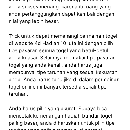
anda sukses menang, karena itu uang yang
anda pertanggungkan dapat kembali dengan
nilai yang lebih besar.
Trick untuk dapat memenangi permainan togel
di website 4d Hadiah 10 juta ini dengan pilih
tipe pasaran semua togel yang betul-betul
anda kuasai. Selainnya memakai tipe pasaran
togel yang anda kenali, anda harus juga
mempunyai tipe taruhan yang sesuai kekuatan
anda. Anda harus tahu jika di dalam permainan
togel online ini banyak tersedia sekali tipe
taruhan.
Anda harus pilih yang akurat. Supaya bisa
mencetak kemenangan hadiah bandar togel
paling besar, anda diharuskan untuk pilih tipe