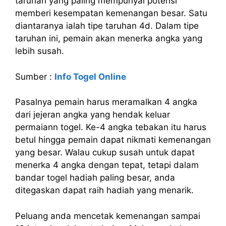
taruhan yang paling mempunyai potensi
memberi kesempatan kemenangan besar. Satu
diantaranya ialah tipe taruhan 4d. Dalam tipe
taruhan ini, pemain akan menerka angka yang
lebih susah.
Sumber :
Info Togel Online
Pasalnya pemain harus meramalkan 4 angka
dari jejeran angka yang hendak keluar
permaiann togel. Ke-4 angka tebakan itu harus
betul hingga pemain dapat nikmati kemenangan
yang besar. Walau cukup susah untuk dapat
menerka 4 angka dengan tepat, tetapi dalam
bandar togel hadiah paling besar, anda
ditegaskan dapat raih hadiah yang menarik.
Peluang anda mencetak kemenangan sampai