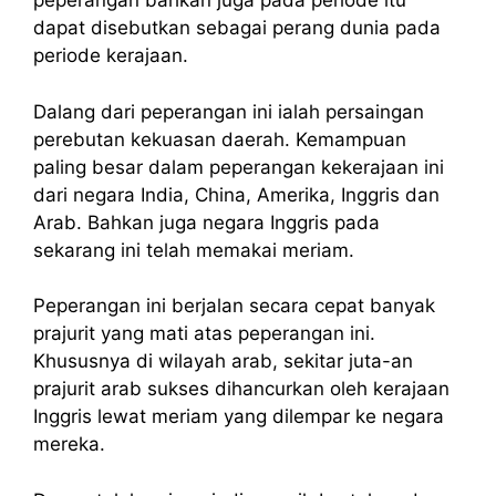
peperangan bahkan juga pada periode itu
dapat disebutkan sebagai perang dunia pada
periode kerajaan.
Dalang dari peperangan ini ialah persaingan
perebutan kekuasan daerah. Kemampuan
paling besar dalam peperangan kekerajaan ini
dari negara India, China, Amerika, Inggris dan
Arab. Bahkan juga negara Inggris pada
sekarang ini telah memakai meriam.
Peperangan ini berjalan secara cepat banyak
prajurit yang mati atas peperangan ini.
Khususnya di wilayah arab, sekitar juta-an
prajurit arab sukses dihancurkan oleh kerajaan
Inggris lewat meriam yang dilempar ke negara
mereka.