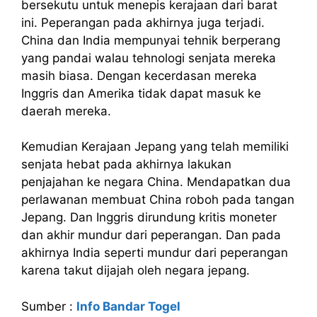
bersekutu untuk menepis kerajaan dari barat
ini. Peperangan pada akhirnya juga terjadi.
China dan India mempunyai tehnik berperang
yang pandai walau tehnologi senjata mereka
masih biasa. Dengan kecerdasan mereka
Inggris dan Amerika tidak dapat masuk ke
daerah mereka.
Kemudian Kerajaan Jepang yang telah memiliki
senjata hebat pada akhirnya lakukan
penjajahan ke negara China. Mendapatkan dua
perlawanan membuat China roboh pada tangan
Jepang. Dan Inggris dirundung kritis moneter
dan akhir mundur dari peperangan. Dan pada
akhirnya India seperti mundur dari peperangan
karena takut dijajah oleh negara jepang.
Sumber :
Info Bandar Togel