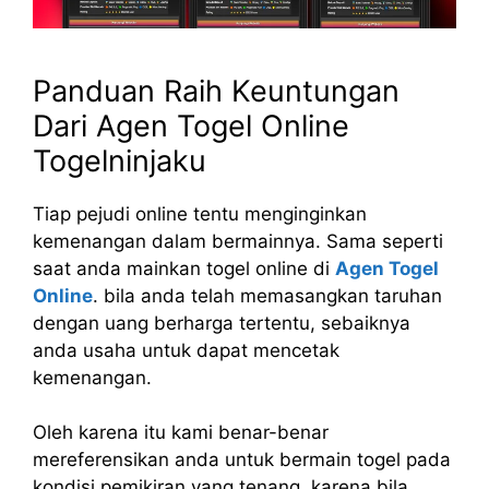
Panduan Raih Keuntungan
Dari Agen Togel Online
Togelninjaku
Tiap pejudi online tentu menginginkan
kemenangan dalam bermainnya. Sama seperti
saat anda mainkan togel online di
Agen Togel
Online
. bila anda telah memasangkan taruhan
dengan uang berharga tertentu, sebaiknya
anda usaha untuk dapat mencetak
kemenangan.
Oleh karena itu kami benar-benar
mereferensikan anda untuk bermain togel pada
kondisi pemikiran yang tenang. karena bila