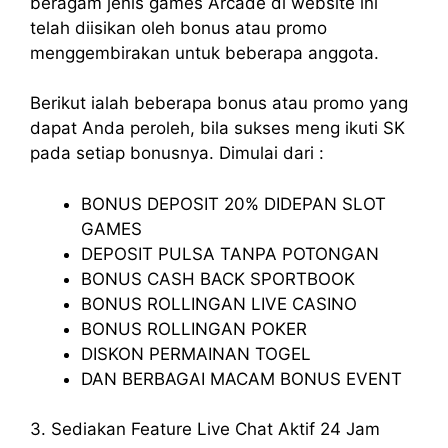
beragam jenis games Arcade di website ini
telah diisikan oleh bonus atau promo
menggembirakan untuk beberapa anggota.
Berikut ialah beberapa bonus atau promo yang
dapat Anda peroleh, bila sukses meng ikuti SK
pada setiap bonusnya. Dimulai dari :
BONUS DEPOSIT 20% DIDEPAN SLOT
GAMES
DEPOSIT PULSA TANPA POTONGAN
BONUS CASH BACK SPORTBOOK
BONUS ROLLINGAN LIVE CASINO
BONUS ROLLINGAN POKER
DISKON PERMAINAN TOGEL
DAN BERBAGAI MACAM BONUS EVENT
3. Sediakan Feature Live Chat Aktif 24 Jam