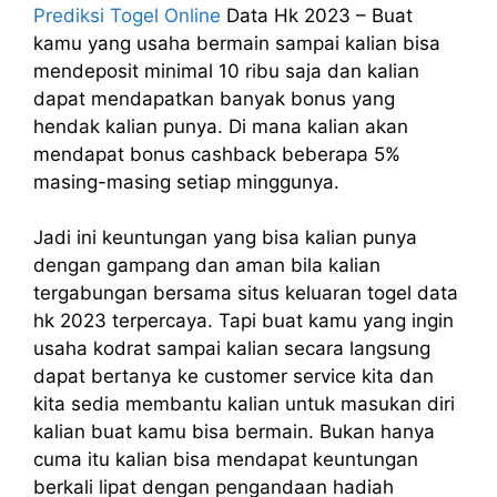
Prediksi Togel Online
Data Hk 2023 – Buat
kamu yang usaha bermain sampai kalian bisa
mendeposit minimal 10 ribu saja dan kalian
dapat mendapatkan banyak bonus yang
hendak kalian punya. Di mana kalian akan
mendapat bonus cashback beberapa 5%
masing-masing setiap minggunya.
Jadi ini keuntungan yang bisa kalian punya
dengan gampang dan aman bila kalian
tergabungan bersama situs keluaran togel data
hk 2023 terpercaya. Tapi buat kamu yang ingin
usaha kodrat sampai kalian secara langsung
dapat bertanya ke customer service kita dan
kita sedia membantu kalian untuk masukan diri
kalian buat kamu bisa bermain. Bukan hanya
cuma itu kalian bisa mendapat keuntungan
berkali lipat dengan pengandaan hadiah