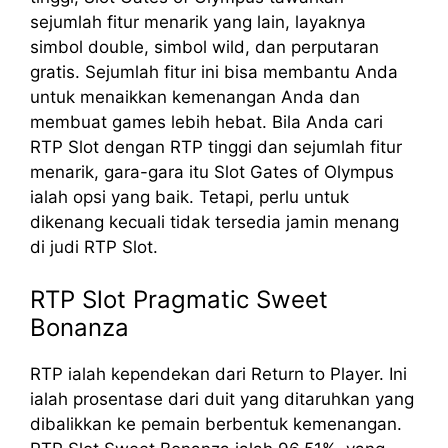
sejumlah fitur menarik yang lain, layaknya
simbol double, simbol wild, dan perputaran
gratis. Sejumlah fitur ini bisa membantu Anda
untuk menaikkan kemenangan Anda dan
membuat games lebih hebat. Bila Anda cari
RTP Slot dengan RTP tinggi dan sejumlah fitur
menarik, gara-gara itu Slot Gates of Olympus
ialah opsi yang baik. Tetapi, perlu untuk
dikenang kecuali tidak tersedia jamin menang
di judi RTP Slot.
RTP Slot Pragmatic Sweet
Bonanza
RTP ialah kependekan dari Return to Player. Ini
ialah prosentase dari duit yang ditaruhkan yang
dibalikkan ke pemain berbentuk kemenangan.