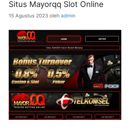
Situs Mayorqq Slot Online
i
15 Agustus 2023
oleh
admin