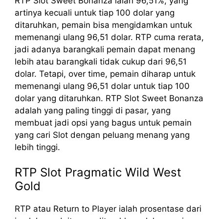
RTP Slot Sweet Bonanza ialah 96,51%, yang
artinya kecuali untuk tiap 100 dolar yang
ditaruhkan, pemain bisa mengidamkan untuk
memenangi ulang 96,51 dolar. RTP cuma rerata,
jadi adanya barangkali pemain dapat menang
lebih atau barangkali tidak cukup dari 96,51
dolar. Tetapi, over time, pemain diharap untuk
memenangi ulang 96,51 dolar untuk tiap 100
dolar yang ditaruhkan. RTP Slot Sweet Bonanza
adalah yang paling tinggi di pasar, yang
membuat jadi opsi yang bagus untuk pemain
yang cari Slot dengan peluang menang yang
lebih tinggi.
RTP Slot Pragmatic Wild West
Gold
RTP atau Return to Player ialah prosentase dari