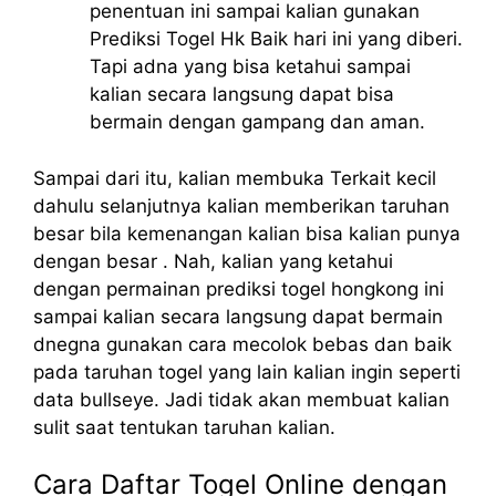
penentuan ini sampai kalian gunakan
Prediksi Togel Hk Baik hari ini yang diberi.
Tapi adna yang bisa ketahui sampai
kalian secara langsung dapat bisa
bermain dengan gampang dan aman.
Sampai dari itu, kalian membuka Terkait kecil
dahulu selanjutnya kalian memberikan taruhan
besar bila kemenangan kalian bisa kalian punya
dengan besar . Nah, kalian yang ketahui
dengan permainan prediksi togel hongkong ini
sampai kalian secara langsung dapat bermain
dnegna gunakan cara mecolok bebas dan baik
pada taruhan togel yang lain kalian ingin seperti
data bullseye. Jadi tidak akan membuat kalian
sulit saat tentukan taruhan kalian.
Cara Daftar Togel Online dengan