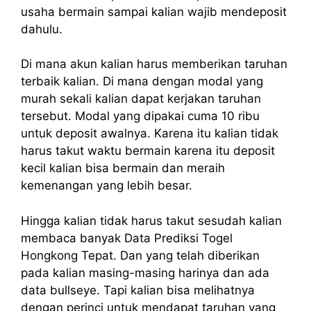
usaha bermain sampai kalian wajib mendeposit
dahulu.
Di mana akun kalian harus memberikan taruhan
terbaik kalian. Di mana dengan modal yang
murah sekali kalian dapat kerjakan taruhan
tersebut. Modal yang dipakai cuma 10 ribu
untuk deposit awalnya. Karena itu kalian tidak
harus takut waktu bermain karena itu deposit
kecil kalian bisa bermain dan meraih
kemenangan yang lebih besar.
Hingga kalian tidak harus takut sesudah kalian
membaca banyak Data Prediksi Togel
Hongkong Tepat. Dan yang telah diberikan
pada kalian masing-masing harinya dan ada
data bullseye. Tapi kalian bisa melihatnya
dengan perinci untuk mendapat taruhan yang