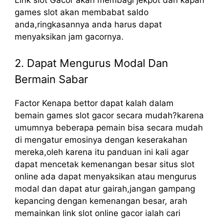
games slot akan membabat saldo
anda,ringkasannya anda harus dapat
menyaksikan jam gacornya.
2. Dapat Mengurus Modal Dan
Bermain Sabar
Factor Kenapa bettor dapat kalah dalam
bemain games slot gacor secara mudah?karena
umumnya beberapa pemain bisa secara mudah
di mengatur emosinya dengan keserakahan
mereka,oleh karena itu panduan ini kali agar
dapat mencetak kemenangan besar situs slot
online ada dapat menyaksikan atau mengurus
modal dan dapat atur gairah,jangan gampang
kepancing dengan kemenangan besar, arah
memainkan link slot online gacor ialah cari