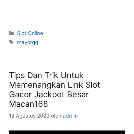
K
Slot Online
a
T
mayorqq
t
a
e
g
g
o
Tips Dan Trik Untuk
r
Memenangkan Link Slot
i
Gacor Jackpot Besar
Macan168
12 Agustus 2023
oleh
admin