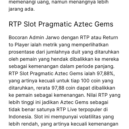
memenangi uang, namun menangnya lebih
jarang ada.
RTP Slot Pragmatic Aztec Gems
Bocoran Admin Jarwo dengan RTP atau Return
to Player ialah metrik yang memperlihatkan
prosentase dari jumlahnya duit yang ditaruhkan
oleh pemain yang hendak dibalikkan ke mereka
sebagai kemenangan dalam periode panjang.
RTP Slot Pragmatic Aztec Gems ialah 97,88%,
yang artinya kecuali untuk tiap 100 coin yang
ditaruhkan, rerata 97,88 coin dapat dibalikkan
ke pemain sebagai kemenangan. Nilai RTP yang
lebih tinggi ini jadikan Aztec Gems sebagai
tidak benar satunya RTP Live terpopuler di
Indonesia. Slot ini mempunyai volatilitas yang
lebih rendah, yang artinya kecuali kemenangan