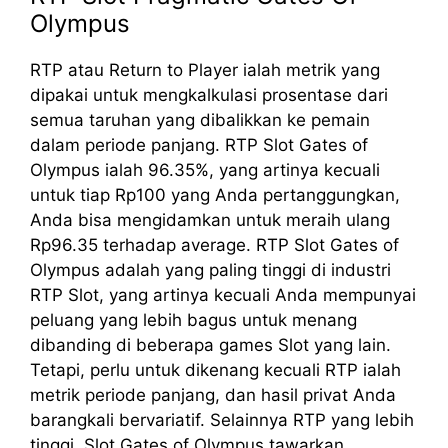
Olympus
RTP atau Return to Player ialah metrik yang
dipakai untuk mengkalkulasi prosentase dari
semua taruhan yang dibalikkan ke pemain
dalam periode panjang. RTP Slot Gates of
Olympus ialah 96.35%, yang artinya kecuali
untuk tiap Rp100 yang Anda pertanggungkan,
Anda bisa mengidamkan untuk meraih ulang
Rp96.35 terhadap average. RTP Slot Gates of
Olympus adalah yang paling tinggi di industri
RTP Slot, yang artinya kecuali Anda mempunyai
peluang yang lebih bagus untuk menang
dibanding di beberapa games Slot yang lain.
Tetapi, perlu untuk dikenang kecuali RTP ialah
metrik periode panjang, dan hasil privat Anda
barangkali bervariatif. Selainnya RTP yang lebih
tinggi, Slot Gates of Olympus tawarkan