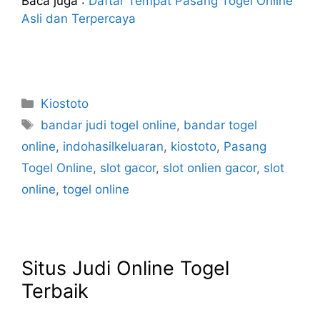
Baca juga :
Daftar Tempat Pasang Togel Online
Asli dan Terpercaya
K
Kiostoto
a
T
bandar judi togel online
,
bandar togel
t
a
online
,
indohasilkeluaran
,
kiostoto
,
Pasang
e
g
Togel Online
,
slot gacor
,
slot onlien gacor
,
slot
g
online
,
togel online
o
r
i
Situs Judi Online Togel
Terbaik