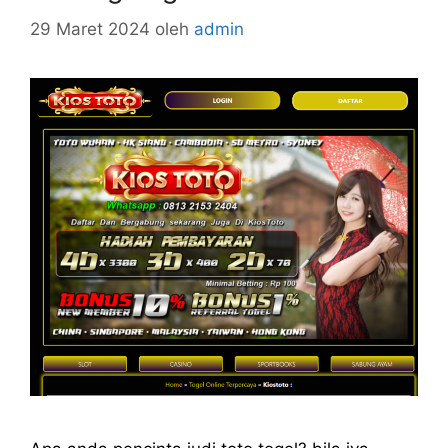
29 Maret 2024
oleh
admin