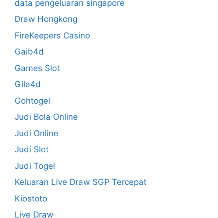
data pengeluaran singapore
Draw Hongkong
FireKeepers Casino
Gaib4d
Games Slot
Gila4d
Gohtogel
Judi Bola Online
Judi Online
Judi Slot
Judi Togel
Keluaran Live Draw SGP Tercepat
Kiostoto
Live Draw