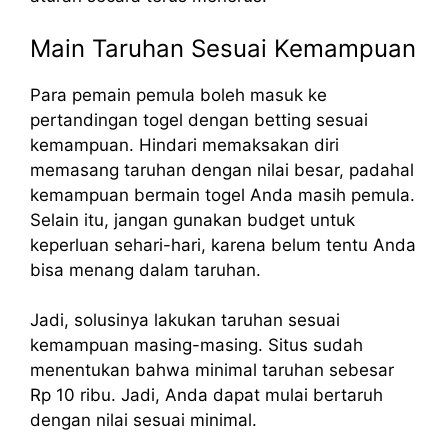
Main Taruhan Sesuai Kemampuan
Para pemain pemula boleh masuk ke
pertandingan togel dengan betting sesuai
kemampuan. Hindari memaksakan diri
memasang taruhan dengan nilai besar, padahal
kemampuan bermain togel Anda masih pemula.
Selain itu, jangan gunakan budget untuk
keperluan sehari-hari, karena belum tentu Anda
bisa menang dalam taruhan.
Jadi, solusinya lakukan taruhan sesuai
kemampuan masing-masing. Situs sudah
menentukan bahwa minimal taruhan sebesar
Rp 10 ribu. Jadi, Anda dapat mulai bertaruh
dengan nilai sesuai minimal.