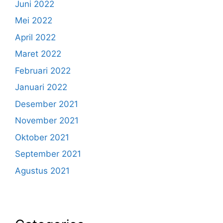
Juni 2022
Mei 2022
April 2022
Maret 2022
Februari 2022
Januari 2022
Desember 2021
November 2021
Oktober 2021
September 2021
Agustus 2021