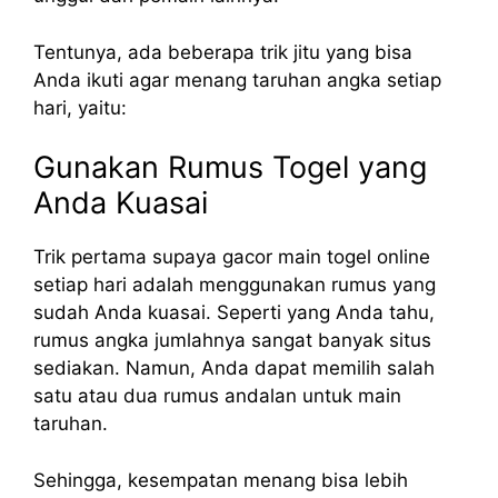
Tentunya, ada beberapa trik jitu yang bisa
Anda ikuti agar menang taruhan angka setiap
hari, yaitu:
Gunakan Rumus Togel yang
Anda Kuasai
Trik pertama supaya gacor main togel online
setiap hari adalah menggunakan rumus yang
sudah Anda kuasai. Seperti yang Anda tahu,
rumus angka jumlahnya sangat banyak situs
sediakan. Namun, Anda dapat memilih salah
satu atau dua rumus andalan untuk main
taruhan.
Sehingga, kesempatan menang bisa lebih