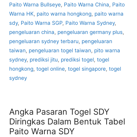
Paito Warna Bullseye
,
Paito Warna China
,
Paito
Warna HK
,
paito warna hongkong
,
paito warna
sdy
,
Paito Warna SGP
,
Paito Warna Sydney
,
pengeluaran china
,
pengeluaran germany plus
,
pengeluaran sydney terbaru
,
pengeluaran
taiwan
,
pengeluaran togel taiwan
,
pito warna
sydney
,
prediksi jitu
,
prediksi togel
,
togel
hongkong
,
togel online
,
togel singapore
,
togel
sydney
Angka Pasaran Togel SDY
Diringkas Dalam Bentuk Tabel
Paito Warna SDY