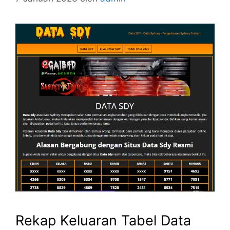
Rekap Keluaran Tabel Data