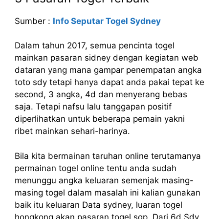
Sumber :
Info Seputar Togel Sydney
Dalam tahun 2017, semua pencinta togel
mainkan pasaran sidney dengan kegiatan web
dataran yang mana gampar penempatan angka
toto sdy tetapi hanya dapat anda pakai tepat ke
second, 3 angka, 4d dan menyerang bebas
saja. Tetapi nafsu lalu tanggapan positif
diperlihatkan untuk beberapa pemain yakni
ribet mainkan sehari-harinya.
Bila kita bermainan taruhan online terutamanya
permainan togel online tentu anda sudah
menunggu angka keluaran semenjak masing-
masing togel dalam masalah ini kalian gunakan
baik itu keluaran Data sydney, luaran togel
hongkong akan pasaran togel sgp. Dari 6d Sdy