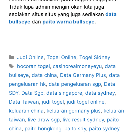
Tidak lupa admin menginfokan kita juga
sediakan situs situs yang juga sediakan
data
bullseye
dan
paito warna bullseye
.
K
Judi Online
,
Togel Online
,
Togel Sidney
a
T
bocoran togel
,
casinorealmoneyeyu
,
data
t
a
bullseye
,
data china
,
Data Germany Plus
,
data
e
g
pengeluaran hk
,
data pengeluaran sgp
,
Data
g
SDY
,
Data Sgp
,
data singapore
,
data sydney
,
o
r
Data Taiwan
,
judi togel
,
judi togel online
,
i
keluaran china
,
keluaran germany plus
,
keluaran
taiwan
,
live draw sgp
,
live result sydney
,
paito
china
,
paito hongkong
,
paito sdy
,
paito sydney
,