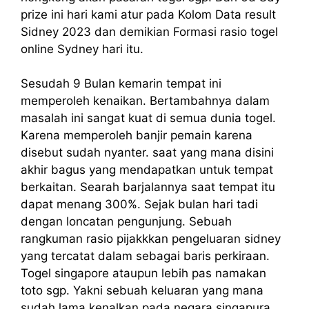
prize ini hari kami atur pada Kolom Data result
Sidney 2023 dan demikian Formasi rasio togel
online Sydney hari itu.
Sesudah 9 Bulan kemarin tempat ini
memperoleh kenaikan. Bertambahnya dalam
masalah ini sangat kuat di semua dunia togel.
Karena memperoleh banjir pemain karena
disebut sudah nyanter. saat yang mana disini
akhir bagus yang mendapatkan untuk tempat
berkaitan. Searah barjalannya saat tempat itu
dapat menang 300%. Sejak bulan hari tadi
dengan loncatan pengunjung. Sebuah
rangkuman rasio pijakkkan pengeluaran sidney
yang tercatat dalam sebagai baris perkiraan.
Togel singapore ataupun lebih pas namakan
toto sgp. Yakni sebuah keluaran yang mana
sudah lama kenalkan pada negara singapura.