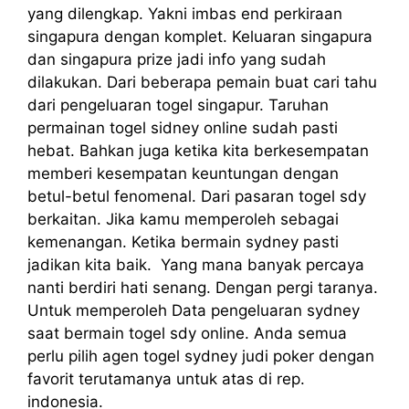
yang dilengkap. Yakni imbas end perkiraan
singapura dengan komplet. Keluaran singapura
dan singapura prize jadi info yang sudah
dilakukan. Dari beberapa pemain buat cari tahu
dari pengeluaran togel singapur. Taruhan
permainan togel sidney online sudah pasti
hebat. Bahkan juga ketika kita berkesempatan
memberi kesempatan keuntungan dengan
betul-betul fenomenal. Dari pasaran togel sdy
berkaitan. Jika kamu memperoleh sebagai
kemenangan. Ketika bermain sydney pasti
jadikan kita baik. Yang mana banyak percaya
nanti berdiri hati senang. Dengan pergi taranya.
Untuk memperoleh Data pengeluaran sydney
saat bermain togel sdy online. Anda semua
perlu pilih agen togel sydney judi poker dengan
favorit terutamanya untuk atas di rep.
indonesia.