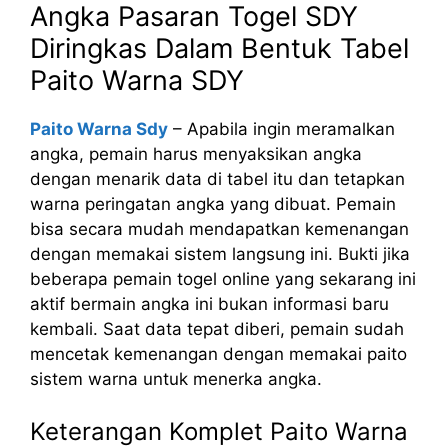
Angka Pasaran Togel SDY
Diringkas Dalam Bentuk Tabel
Paito Warna SDY
Paito Warna Sdy
– Apabila ingin meramalkan
angka, pemain harus menyaksikan angka
dengan menarik data di tabel itu dan tetapkan
warna peringatan angka yang dibuat. Pemain
bisa secara mudah mendapatkan kemenangan
dengan memakai sistem langsung ini. Bukti jika
beberapa pemain togel online yang sekarang ini
aktif bermain angka ini bukan informasi baru
kembali. Saat data tepat diberi, pemain sudah
mencetak kemenangan dengan memakai paito
sistem warna untuk menerka angka.
Keterangan Komplet Paito Warna