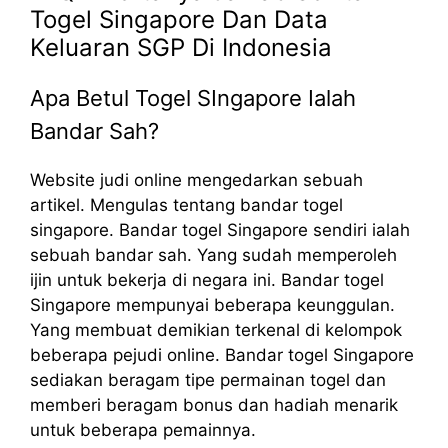
Togel Singapore Dan Data
Keluaran SGP Di Indonesia
Apa Betul Togel SIngapore Ialah
Bandar Sah?
Website judi online mengedarkan sebuah
artikel. Mengulas tentang bandar togel
singapore. Bandar togel Singapore sendiri ialah
sebuah bandar sah. Yang sudah memperoleh
ijin untuk bekerja di negara ini. Bandar togel
Singapore mempunyai beberapa keunggulan.
Yang membuat demikian terkenal di kelompok
beberapa pejudi online. Bandar togel Singapore
sediakan beragam tipe permainan togel dan
memberi beragam bonus dan hadiah menarik
untuk beberapa pemainnya.