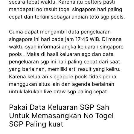
secara tepat waktu. Karena itu bettors pasti
mendapati no result togel singapore hari paling
cepat dan terkini sebagai undian toto sgp pools.
Cuma dapat mengambil data pengeluaran
singapore ini hari pada jam 17:45 WIB. Di mana
waktu syah informasi angka keluaran singapore
pools . Maka di hasil keluaran sgp dan data
pengeluaran sgp ini hari paling cepat dari saat
yang berlainan, memiliki arti result yang keliru.
Karena keluaran singapore pools tidak perna
menggukan situs lain dan agenda berlainan
untuk lakukan live draw sgp paling cepat.
Pakai Data Keluaran SGP Sah
Untuk Memasangkan No Togel
SGP Paling kuat