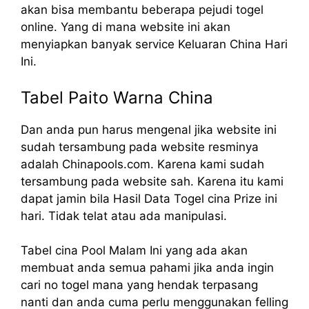
akan bisa membantu beberapa pejudi togel
online. Yang di mana website ini akan
menyiapkan banyak service Keluaran China Hari
Ini.
Tabel Paito Warna China
Dan anda pun harus mengenal jika website ini
sudah tersambung pada website resminya
adalah Chinapools.com. Karena kami sudah
tersambung pada website sah. Karena itu kami
dapat jamin bila Hasil Data Togel cina Prize ini
hari. Tidak telat atau ada manipulasi.
Tabel cina Pool Malam Ini yang ada akan
membuat anda semua pahami jika anda ingin
cari no togel mana yang hendak terpasang
nanti dan anda cuma perlu menggunakan felling