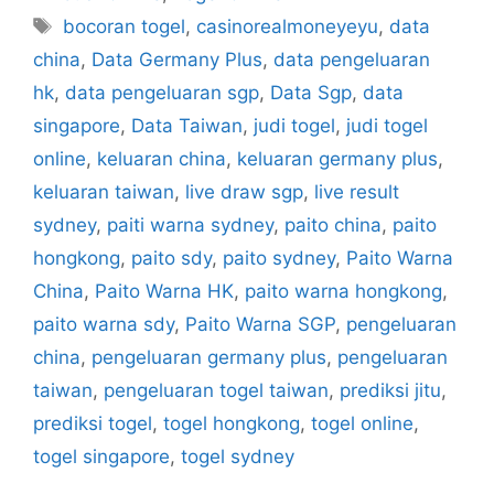
a
T
bocoran togel
,
casinorealmoneyeyu
,
data
t
a
china
,
Data Germany Plus
,
data pengeluaran
e
g
hk
,
data pengeluaran sgp
,
Data Sgp
,
data
g
singapore
,
Data Taiwan
,
judi togel
,
judi togel
o
r
online
,
keluaran china
,
keluaran germany plus
,
i
keluaran taiwan
,
live draw sgp
,
live result
sydney
,
paiti warna sydney
,
paito china
,
paito
hongkong
,
paito sdy
,
paito sydney
,
Paito Warna
China
,
Paito Warna HK
,
paito warna hongkong
,
paito warna sdy
,
Paito Warna SGP
,
pengeluaran
china
,
pengeluaran germany plus
,
pengeluaran
taiwan
,
pengeluaran togel taiwan
,
prediksi jitu
,
prediksi togel
,
togel hongkong
,
togel online
,
togel singapore
,
togel sydney