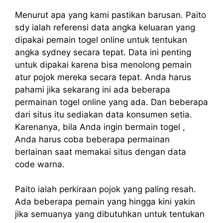
Menurut apa yang kami pastikan barusan. Paito
sdy ialah referensi data angka keluaran yang
dipakai pemain togel online untuk tentukan
angka sydney secara tepat. Data ini penting
untuk dipakai karena bisa menolong pemain
atur pojok mereka secara tepat. Anda harus
pahami jika sekarang ini ada beberapa
permainan togel online yang ada. Dan beberapa
dari situs itu sediakan data konsumen setia.
Karenanya, bila Anda ingin bermain togel ,
Anda harus coba beberapa permainan
berlainan saat memakai situs dengan data
code warna.
Paito ialah perkiraan pojok yang paling resah.
Ada beberapa pemain yang hingga kini yakin
jika semuanya yang dibutuhkan untuk tentukan