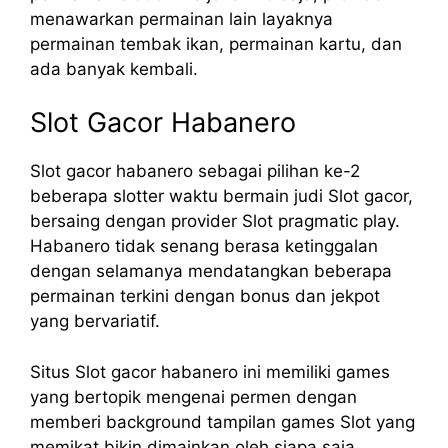
menawarkan permainan lain layaknya
permainan tembak ikan, permainan kartu, dan
ada banyak kembali.
Slot Gacor Habanero
Slot gacor habanero sebagai pilihan ke-2
beberapa slotter waktu bermain judi Slot gacor,
bersaing dengan provider Slot pragmatic play.
Habanero tidak senang berasa ketinggalan
dengan selamanya mendatangkan beberapa
permainan terkini dengan bonus dan jekpot
yang bervariatif.
Situs Slot gacor habanero ini memiliki games
yang bertopik mengenai permen dengan
memberi background tampilan games Slot yang
memikat bikin dimainkan oleh siapa saja.