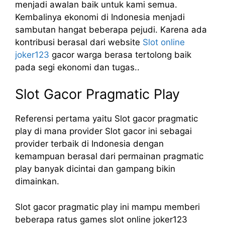
menjadi awalan baik untuk kami semua.
Kembalinya ekonomi di Indonesia menjadi
sambutan hangat beberapa pejudi. Karena ada
kontribusi berasal dari website
Slot online
joker123
gacor warga berasa tertolong baik
pada segi ekonomi dan tugas..
Slot Gacor Pragmatic Play
Referensi pertama yaitu Slot gacor pragmatic
play di mana provider Slot gacor ini sebagai
provider terbaik di Indonesia dengan
kemampuan berasal dari permainan pragmatic
play banyak dicintai dan gampang bikin
dimainkan.
Slot gacor pragmatic play ini mampu memberi
beberapa ratus games slot online joker123