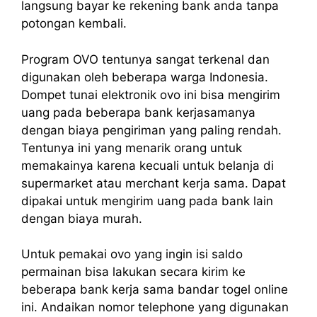
langsung bayar ke rekening bank anda tanpa
potongan kembali.
Program OVO tentunya sangat terkenal dan
digunakan oleh beberapa warga Indonesia.
Dompet tunai elektronik ovo ini bisa mengirim
uang pada beberapa bank kerjasamanya
dengan biaya pengiriman yang paling rendah.
Tentunya ini yang menarik orang untuk
memakainya karena kecuali untuk belanja di
supermarket atau merchant kerja sama. Dapat
dipakai untuk mengirim uang pada bank lain
dengan biaya murah.
Untuk pemakai ovo yang ingin isi saldo
permainan bisa lakukan secara kirim ke
beberapa bank kerja sama bandar togel online
ini. Andaikan nomor telephone yang digunakan