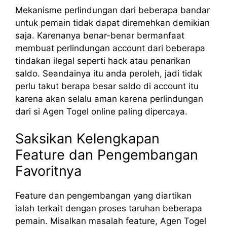
Mekanisme perlindungan dari beberapa bandar
untuk pemain tidak dapat diremehkan demikian
saja. Karenanya benar-benar bermanfaat
membuat perlindungan account dari beberapa
tindakan ilegal seperti hack atau penarikan
saldo. Seandainya itu anda peroleh, jadi tidak
perlu takut berapa besar saldo di account itu
karena akan selalu aman karena perlindungan
dari si Agen Togel online paling dipercaya.
Saksikan Kelengkapan
Feature dan Pengembangan
Favoritnya
Feature dan pengembangan yang diartikan
ialah terkait dengan proses taruhan beberapa
pemain. Misalkan masalah feature, Agen Togel