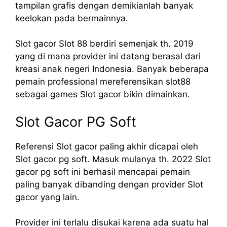
tampilan grafis dengan demikianlah banyak
keelokan pada bermainnya.
Slot gacor Slot 88 berdiri semenjak th. 2019
yang di mana provider ini datang berasal dari
kreasi anak negeri Indonesia. Banyak beberapa
pemain professional mereferensikan slot88
sebagai games Slot gacor bikin dimainkan.
Slot Gacor PG Soft
Referensi Slot gacor paling akhir dicapai oleh
Slot gacor pg soft. Masuk mulanya th. 2022 Slot
gacor pg soft ini berhasil mencapai pemain
paling banyak dibanding dengan provider Slot
gacor yang lain.
Provider ini terlalu disukai karena ada suatu hal