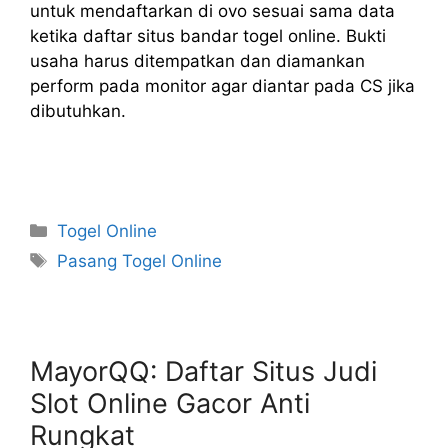
untuk mendaftarkan di ovo sesuai sama data
ketika daftar situs bandar togel online. Bukti
usaha harus ditempatkan dan diamankan
perform pada monitor agar diantar pada CS jika
dibutuhkan.
K
Togel Online
a
T
Pasang Togel Online
t
a
e
g
g
o
MayorQQ: Daftar Situs Judi
r
Slot Online Gacor Anti
i
Rungkat