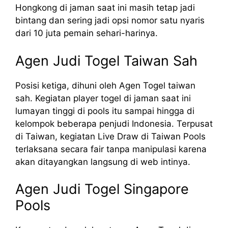
Hongkong di jaman saat ini masih tetap jadi
bintang dan sering jadi opsi nomor satu nyaris
dari 10 juta pemain sehari-harinya.
Agen Judi Togel Taiwan Sah
Posisi ketiga, dihuni oleh Agen Togel taiwan
sah. Kegiatan player togel di jaman saat ini
lumayan tinggi di pools itu sampai hingga di
kelompok beberapa penjudi Indonesia. Terpusat
di Taiwan, kegiatan Live Draw di Taiwan Pools
terlaksana secara fair tanpa manipulasi karena
akan ditayangkan langsung di web intinya.
Agen Judi Togel Singapore
Pools