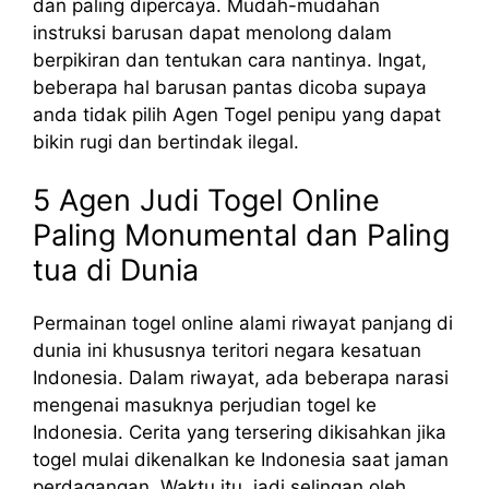
dan paling dipercaya. Mudah-mudahan
instruksi barusan dapat menolong dalam
berpikiran dan tentukan cara nantinya. Ingat,
beberapa hal barusan pantas dicoba supaya
anda tidak pilih Agen Togel penipu yang dapat
bikin rugi dan bertindak ilegal.
5 Agen Judi Togel Online
Paling Monumental dan Paling
tua di Dunia
Permainan togel online alami riwayat panjang di
dunia ini khususnya teritori negara kesatuan
Indonesia. Dalam riwayat, ada beberapa narasi
mengenai masuknya perjudian togel ke
Indonesia. Cerita yang tersering dikisahkan jika
togel mulai dikenalkan ke Indonesia saat jaman
perdagangan. Waktu itu, jadi selingan oleh