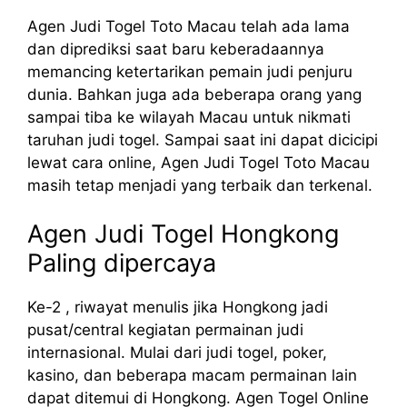
Agen Judi Togel Toto Macau telah ada lama
dan diprediksi saat baru keberadaannya
memancing ketertarikan pemain judi penjuru
dunia. Bahkan juga ada beberapa orang yang
sampai tiba ke wilayah Macau untuk nikmati
taruhan judi togel. Sampai saat ini dapat dicicipi
lewat cara online, Agen Judi Togel Toto Macau
masih tetap menjadi yang terbaik dan terkenal.
Agen Judi Togel Hongkong
Paling dipercaya
Ke-2 , riwayat menulis jika Hongkong jadi
pusat/central kegiatan permainan judi
internasional. Mulai dari judi togel, poker,
kasino, dan beberapa macam permainan lain
dapat ditemui di Hongkong. Agen Togel Online