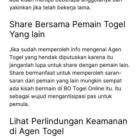
yakinkan jika telah bekerja lama.
Share Bersama Pemain Togel
Yang lain
Jika sudah memperoleh info mengenai Agen
Togel yang hendak diputuskan karena itu
janganlah lupa untuk share dengan pemain lain.
Share bermanfaat untuk memperoleh saran-
saran dari pemain yang lain mungkin sempat
ada kisah bermain di BO Togel Online itu. Itu
sebagai wujud mengantisipasi pas untuk
pemula.
Lihat Perlindungan Keamanan
di Agen Togel