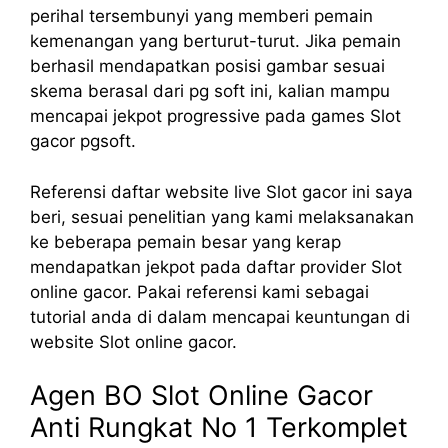
perihal tersembunyi yang memberi pemain
kemenangan yang berturut-turut. Jika pemain
berhasil mendapatkan posisi gambar sesuai
skema berasal dari pg soft ini, kalian mampu
mencapai jekpot progressive pada games Slot
gacor pgsoft.
Referensi daftar website live Slot gacor ini saya
beri, sesuai penelitian yang kami melaksanakan
ke beberapa pemain besar yang kerap
mendapatkan jekpot pada daftar provider Slot
online gacor. Pakai referensi kami sebagai
tutorial anda di dalam mencapai keuntungan di
website Slot online gacor.
Agen BO Slot Online Gacor
Anti Rungkat No 1 Terkomplet