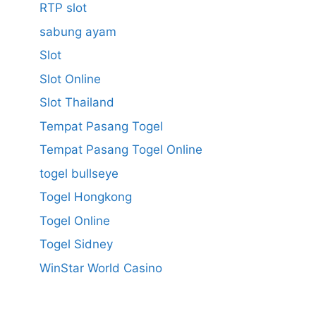
RTP slot
sabung ayam
Slot
Slot Online
Slot Thailand
Tempat Pasang Togel
Tempat Pasang Togel Online
togel bullseye
Togel Hongkong
Togel Online
Togel Sidney
WinStar World Casino