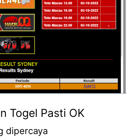
an Togel Pasti OK
g dipercaya