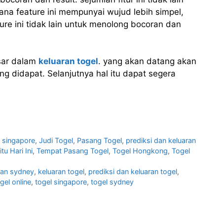
ana feature ini mempunyai wujud lebih simpel,
ure ini tidak lain untuk menolong bocoran dan
sar dalam
keluaran togel
. yang akan datang akan
 didapat. Selanjutnya hal itu dapat segera
 singapore
,
Judi Togel
,
Pasang Togel
,
prediksi dan keluaran
tu Hari Ini
,
Tempat Pasang Togel
,
Togel Hongkong
,
Togel
ran sydney
,
keluaran togel
,
prediksi dan keluaran togel
,
gel online
,
togel singapore
,
togel sydney