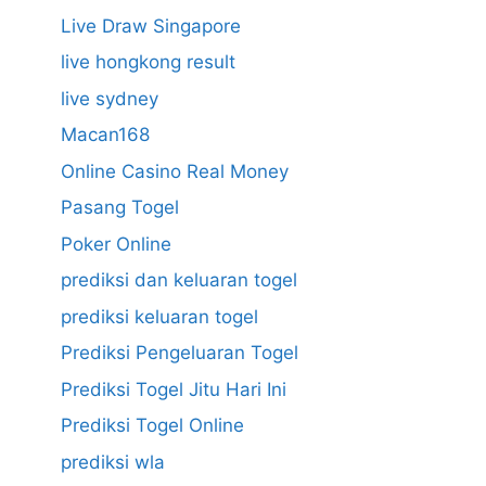
Live Draw Singapore
live hongkong result
live sydney
Macan168
Online Casino Real Money
Pasang Togel
Poker Online
prediksi dan keluaran togel
prediksi keluaran togel
Prediksi Pengeluaran Togel
Prediksi Togel Jitu Hari Ini
Prediksi Togel Online
prediksi wla