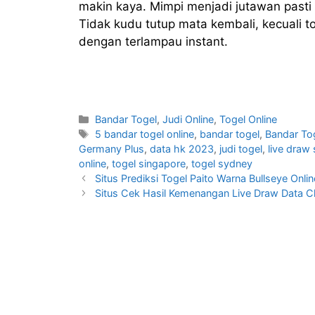
makin kaya. Mimpi menjadi jutawan pasti da
Tidak kudu tutup mata kembali, kecuali t
dengan terlampau instant.
K
Bandar Togel
,
Judi Online
,
Togel Online
a
T
5 bandar togel online
,
bandar togel
,
Bandar To
t
a
Germany Plus
,
data hk 2023
,
judi togel
,
live draw
e
g
online
,
togel singapore
,
togel sydney
g
Situs Prediksi Togel Paito Warna Bullseye Onli
o
Situs Cek Hasil Kemenangan Live Draw Data 
r
i