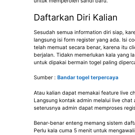
untuk memperoleh sandi baru.
Daftarkan Diri Kalian
Sesudah semua information diri siap, karen
langsung isi form register yang ada. Isi co
telah memuat secara benar, karena itu clic
berjalan. Tidakn memerlukan kala yang lam
untuk dipakai bermain togel paling diperc
Sumber :
Bandar togel terpercaya
Atau kalian dapat memakai feature live ch
Langsung kontak admin melalui live chat 
seterusnya admin dapat memproses regist
Benar-benar enteng memang sistem daftar 
Perlu kala cuma 5 menit untuk mengawali 