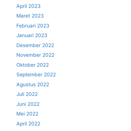
April 2023
Maret 2023
Februari 2023
Januari 2023
Desember 2022
November 2022
Oktober 2022
September 2022
Agustus 2022
Juli 2022
Juni 2022
Mei 2022
April 2022