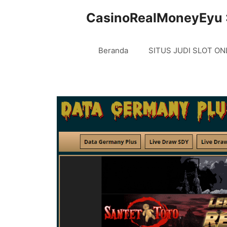
Langsung
CasinoRealMoneyEyu : 
ke
isi
Beranda
SITUS JUDI SLOT ON