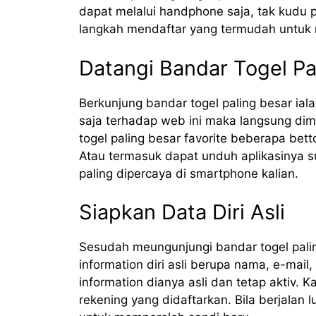
dapat melalui handphone saja, tak kudu p
langkah mendaftar yang termudah untuk m
Datangi Bandar Togel Pa
Berkunjung bandar togel paling besar iala
saja terhadap web ini maka langsung dim
togel paling besar favorite beberapa bet
Atau termasuk dapat unduh aplikasinya 
paling dipercaya di smartphone kalian.
Siapkan Data Diri Asli
Sesudah meungunjungi bandar togel palin
information diri asli berupa nama, e-mail
information dianya asli dan tetap aktiv.
rekening yang didaftarkan. Bila berjalan