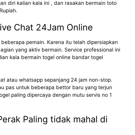
an diri kalian kala ini , dan rasakan bermain toto
Rupiah.
Live Chat 24Jam Online
beberapa pemain. Karena itu telah dipersiapkan
agian yang aktiv bermain. Service professional ini
an kala bermain togel online bandar togel
 chat atau whatsapp sepanjang 24 jam non-stop.
au pas untuk beberapa bettor baru yang terjun
togel paling dipercaya dengan mutu servis no 1
erak Paling tidak mahal di