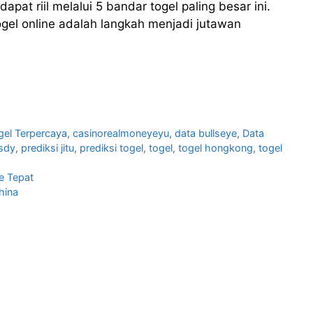
pat riil melalui 5 bandar togel paling besar ini.
ogel online adalah langkah menjadi jutawan
gel Terpercaya
,
casinorealmoneyeyu
,
data bullseye
,
Data
 sdy
,
prediksi jitu
,
prediksi togel
,
togel
,
togel hongkong
,
togel
ne Tepat
China