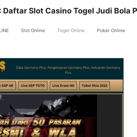
Daftar Slot Casino Togel Judi Bola 
LINE
Slot Online
Togel Online
Poker Online