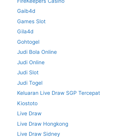
FireKeepers Casino
Gaib4d
Games Slot
Gila4d
Gohtogel
Judi Bola Online
Judi Online
Judi Slot
Judi Togel
Keluaran Live Draw SGP Tercepat
Kiostoto
Live Draw
Live Draw Hongkong
Live Draw Sidney