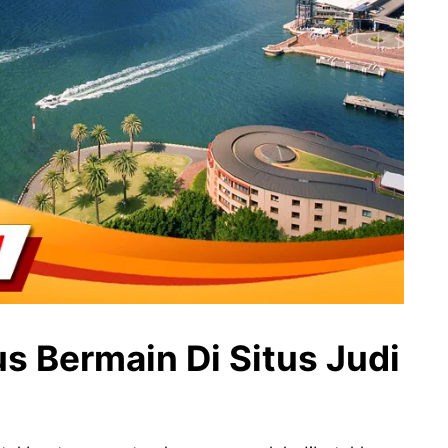
s Bermain Di Situs Judi