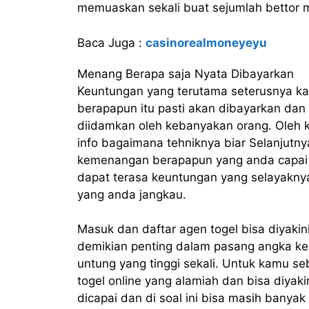
memuaskan sekali buat sejumlah bettor 
Baca Juga :
casinorealmoneyeyu
Menang Berapa saja Nyata Dibayarkan
Keuntungan yang terutama seterusnya k
berapapun itu pasti akan dibayarkan dan 
diidamkan oleh kebanyakan orang. Oleh ka
info bagaimana tehniknya biar Selanjutny
kemenangan berapapun yang anda capai 
dapat terasa keuntungan yang selayakny
yang anda jangkau.
Masuk dan daftar agen togel bisa diyakin
demikian penting dalam pasang angka kel
untung yang tinggi sekali. Untuk kamu 
togel online yang alamiah dan bisa diyak
dicapai dan di soal ini bisa masih banya