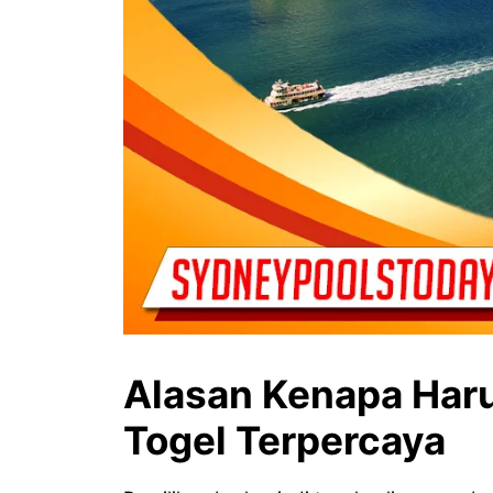
Alasan Kenapa Haru
Togel Terpercaya