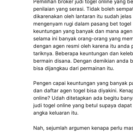
Pemilihan broker judi togel online yang
penilaian yang serasi. Tidak boleh sempat
dikarenakan oleh lantaran itu sudah jelas
mengenyam rugi dalam pasang bet togel o
keuntungan yang banyak dan mana agen t
selama ini banyak orang-orang yang me
dengan agen resmi oleh karena itu anda p
tariknya. Beberapa keuntungan dan kele
bermain disana. Dengan demikian anda bi
bisa dijangkau dari permainan itu.
Pengen capai keuntungan yang banyak pa
dan daftar agen togel bisa diyakini. Ken
online? Udah ditetapkan ada begitu ban
judi togel online yang betul supaya dap
angka keluaran itu.
Nah, sejumlah argumen kenapa perlu masuk