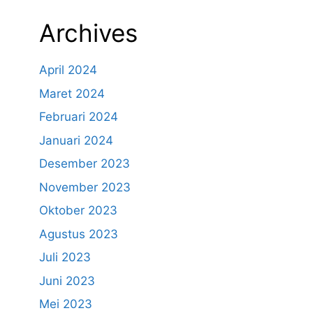
Archives
April 2024
Maret 2024
Februari 2024
Januari 2024
Desember 2023
November 2023
Oktober 2023
Agustus 2023
Juli 2023
Juni 2023
Mei 2023