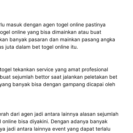
rlu masuk dengan agen togel online pastinya
ogel online yang bisa dimainkan atau buat
uskan banyak pasaran dan mainkan pasang angka
 juta dalam bet togel online itu.
togel tekankan service yang amat profesional
at sejumlah bettor saat jalankan peletakan bet
n yang banyak bisa dengan gampang dicapai oleh
rah dari agen jadi antara lainnya alasan sejumlah
l online bisa diyakini. Dengan adanya banyak
 jadi antara lainnya event yang dapat terlalu