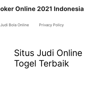
Poker Online 2021 Indonesia
Judi Bola Online
Privacy Policy
Situs Judi Online
Togel Terbaik