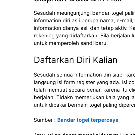
Sesudah meungunjungi bandar togel palin
information diri asli berupa nama, e-mail
information dianya asli dan tetap aktiv.
rekening yang didaftarkan. Bila berjalan
untuk memperoleh sandi baru.
Daftarkan Diri Kalian
Sesudah semua information diri siap, karen
langsung isi form register yang ada. Isi co
telah memuat secara benar, karena itu clic
berjalan. Tidakn memerlukan kala yang lam
untuk dipakai bermain togel paling diperc
Sumber :
Bandar togel terpercaya