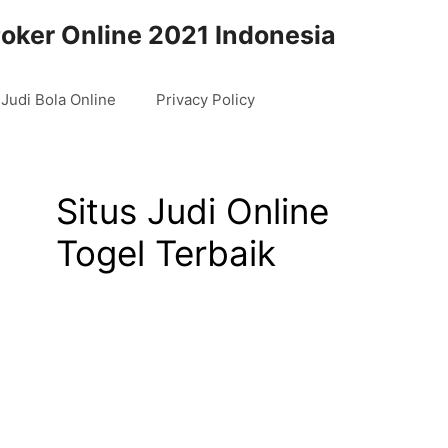
Poker Online 2021 Indonesia
Judi Bola Online
Privacy Policy
Situs Judi Online
Togel Terbaik