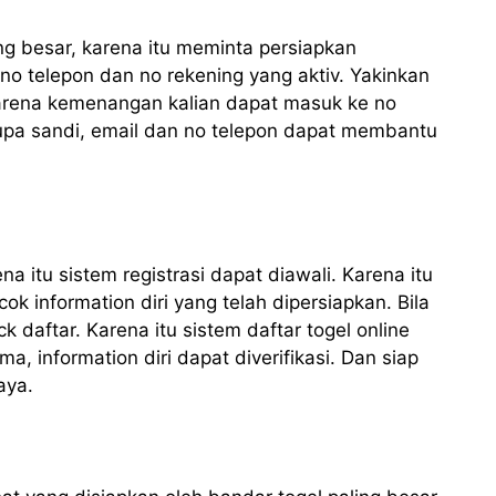
g besar, karena itu meminta persiapkan
, no telepon dan no rekening yang aktiv. Yakinkan
 Karena kemenangan kalian dapat masuk ke no
 lupa sandi, email dan no telepon dapat membantu
a itu sistem registrasi dapat diawali. Karena itu
cok information diri yang telah dipersiapkan. Bila
k daftar. Karena itu sistem daftar togel online
a, information diri dapat diverifikasi. Dan siap
aya.