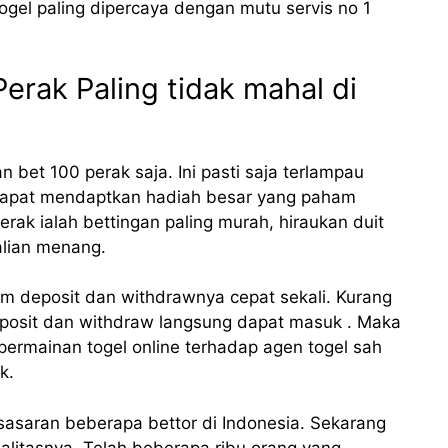
togel paling dipercaya dengan mutu servis no 1
erak Paling tidak mahal di
 bet 100 perak saja. Ini pasti saja terlampau
dapat mendaptkan hadiah besar yang paham
rak ialah bettingan paling murah, hiraukan duit
alian menang.
em deposit dan withdrawnya cepat sekali. Kurang
deposit dan withdraw langsung dapat masuk . Maka
 permainan togel online terhadap agen togel sah
k.
sasaran beberapa bettor di Indonesia. Sekarang
walitasnya. Telah beberapa ribu orang yang