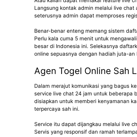
Atau kalian dapat memakai feature live ch
Langsung kontak admin melalui live chat 
seterusnya admin dapat memproses regist
Benar-benar enteng memang sistem daftar 
Perlu kala cuma 5 menit untuk mengawali 
besar di Indonesia ini. Selekasnya daftark
online sepuasnya dengan hadiah juta-an 
Agen Togel Online Sah 
Dalam merajut komunikasi yang bagus ke 
service live chat 24 jam untuk beberapa b
disiapkan untuk memberi kenyamanan kali
terpercaya sah ini.
Service itu dapat dijangkau melalui live
Servis yang responsif dan ramah terlamp