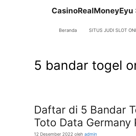
Langsung
CasinoRealMoneyEyu : 
ke
isi
Beranda
SITUS JUDI SLOT ON
5 bandar togel o
Daftar di 5 Bandar 
Toto Data Germany 
12 Desember 2022
oleh
admin