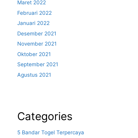
Maret 2022
Februari 2022
Januari 2022
Desember 2021
November 2021
Oktober 2021
September 2021
Agustus 2021
Categories
5 Bandar Togel Terpercaya