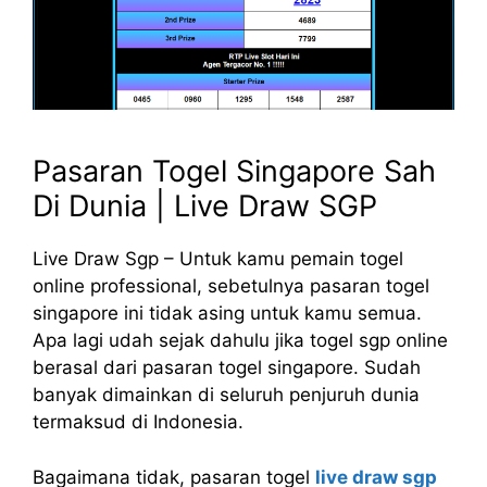
Pasaran Togel Singapore Sah
Di Dunia | Live Draw SGP
Live Draw Sgp – Untuk kamu pemain togel
online professional, sebetulnya pasaran togel
singapore ini tidak asing untuk kamu semua.
Apa lagi udah sejak dahulu jika togel sgp online
berasal dari pasaran togel singapore. Sudah
banyak dimainkan di seluruh penjuruh dunia
termaksud di Indonesia.
Bagaimana tidak, pasaran togel
live draw sgp