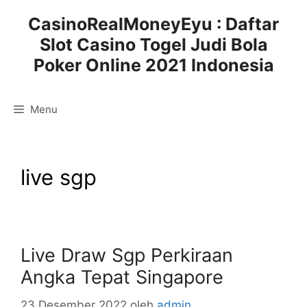
Langsung
CasinoRealMoneyEyu : Daftar
ke
Slot Casino Togel Judi Bola
isi
Poker Online 2021 Indonesia
Menu
live sgp
Live Draw Sgp Perkiraan
Angka Tepat Singapore
23 Desember 2022
oleh
admin