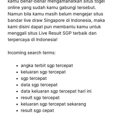
kamu benar-benar mengamanatkan situs togel
online yang sudah kamu gabungi tersebut.
Namun bila kamu masih belum mengejar situs
bandar live draw Singapore di Indonesia, maka
kami disini dapat pun membantu kamu untuk
menggali situs Live Result SGP terbaik dan
terpercaya di Indonesia!
Incoming search terms:
angka terbit sgp tercepat
keluaran sgp tercepat
sgp tercepat
data sgp tercepat
data keluaran sgp tercepat hari ini
result sgp tercepat
keluaran sgp tercepat sekarang
result sgp cepat