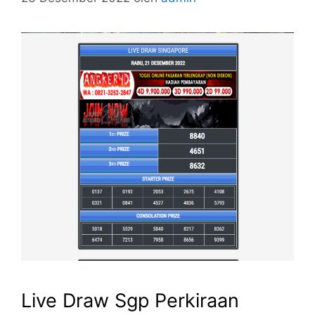
Live Draw Sgp Perkiraan