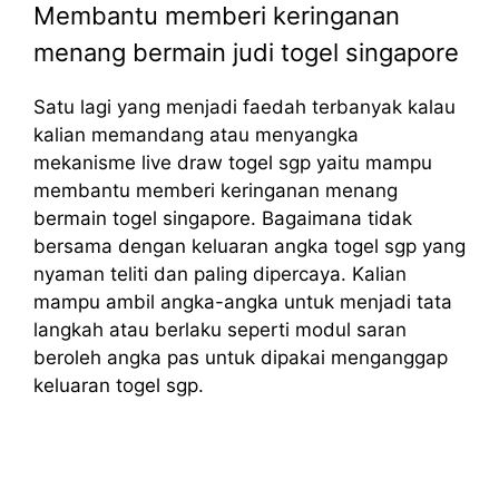
Membantu memberi keringanan
menang bermain judi togel singapore
Satu lagi yang menjadi faedah terbanyak kalau
kalian memandang atau menyangka
mekanisme live draw togel sgp yaitu mampu
membantu memberi keringanan menang
bermain togel singapore. Bagaimana tidak
bersama dengan keluaran angka togel sgp yang
nyaman teliti dan paling dipercaya. Kalian
mampu ambil angka-angka untuk menjadi tata
langkah atau berlaku seperti modul saran
beroleh angka pas untuk dipakai menganggap
keluaran togel sgp.