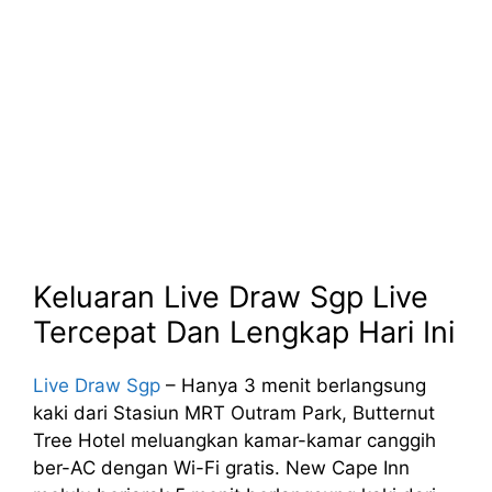
Keluaran Live Draw Sgp Live
Tercepat Dan Lengkap Hari Ini
Live Draw Sgp
– Hanya 3 menit berlangsung
kaki dari Stasiun MRT Outram Park, Butternut
Tree Hotel meluangkan kamar-kamar canggih
ber-AC dengan Wi-Fi gratis. New Cape Inn