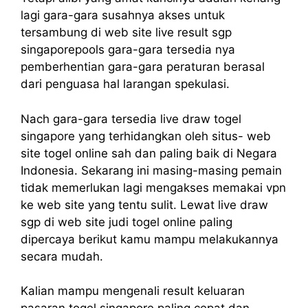
lagi gara-gara susahnya akses untuk
tersambung di web site live result sgp
singaporepools gara-gara tersedia nya
pemberhentian gara-gara peraturan berasal
dari penguasa hal larangan spekulasi.
Nach gara-gara tersedia live draw togel
singapore yang terhidangkan oleh situs- web
site togel online sah dan paling baik di Negara
Indonesia. Sekarang ini masing-masing pemain
tidak memerlukan lagi mengakses memakai vpn
ke web site yang tentu sulit. Lewat live draw
sgp di web site judi togel online paling
dipercaya berikut kamu mampu melakukannya
secara mudah.
Kalian mampu mengenali result keluaran