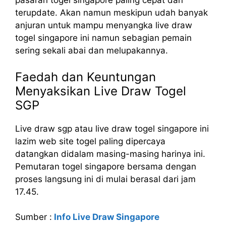
pasaran togel singapore paling cepat dan
terupdate. Akan namun meskipun udah banyak
anjuran untuk mampu menyangka live draw
togel singapore ini namun sebagian pemain
sering sekali abai dan melupakannya.
Faedah dan Keuntungan
Menyaksikan Live Draw Togel
SGP
Live draw sgp atau live draw togel singapore ini
lazim web site togel paling dipercaya
datangkan didalam masing-masing harinya ini.
Pemutaran togel singapore bersama dengan
proses langsung ini di mulai berasal dari jam
17.45.
Sumber :
Info Live Draw Singapore