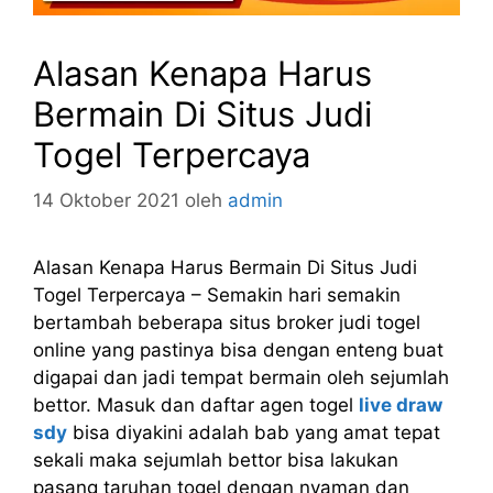
Alasan Kenapa Harus
Bermain Di Situs Judi
Togel Terpercaya
14 Oktober 2021
oleh
admin
Alasan Kenapa Harus Bermain Di Situs Judi
Togel Terpercaya – Semakin hari semakin
bertambah beberapa situs broker judi togel
online yang pastinya bisa dengan enteng buat
digapai dan jadi tempat bermain oleh sejumlah
bettor. Masuk dan daftar agen togel
live draw
sdy
bisa diyakini adalah bab yang amat tepat
sekali maka sejumlah bettor bisa lakukan
pasang taruhan togel dengan nyaman dan