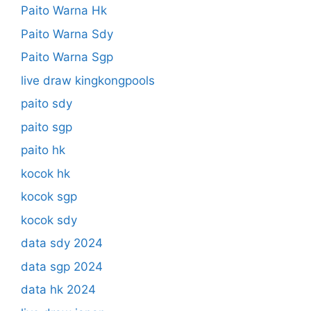
Paito Warna Hk
Paito Warna Sdy
Paito Warna Sgp
live draw kingkongpools
paito sdy
paito sgp
paito hk
kocok hk
kocok sgp
kocok sdy
data sdy 2024
data sgp 2024
data hk 2024