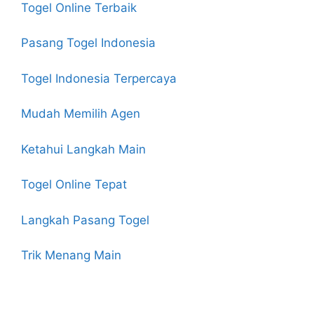
Togel Online Terbaik
Pasang Togel Indonesia
Togel Indonesia Terpercaya
Mudah Memilih Agen
Ketahui Langkah Main
Togel Online Tepat
Langkah Pasang Togel
Trik Menang Main