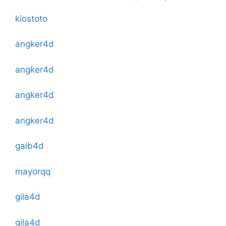
kiostoto
angker4d
angker4d
angker4d
angker4d
gaib4d
mayorqq
gila4d
gila4d