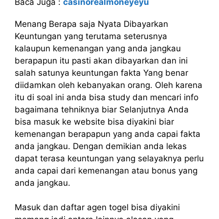
Baca Juga :
casinorealmoneyeyu
Menang Berapa saja Nyata Dibayarkan
Keuntungan yang terutama seterusnya
kalaupun kemenangan yang anda jangkau
berapapun itu pasti akan dibayarkan dan ini
salah satunya keuntungan fakta Yang benar
diidamkan oleh kebanyakan orang. Oleh karena
itu di soal ini anda bisa study dan mencari info
bagaimana tehniknya biar Selanjutnya Anda
bisa masuk ke website bisa diyakini biar
kemenangan berapapun yang anda capai fakta
anda jangkau. Dengan demikian anda lekas
dapat terasa keuntungan yang selayaknya perlu
anda capai dari kemenangan atau bonus yang
anda jangkau.
Masuk dan daftar agen togel bisa diyakini