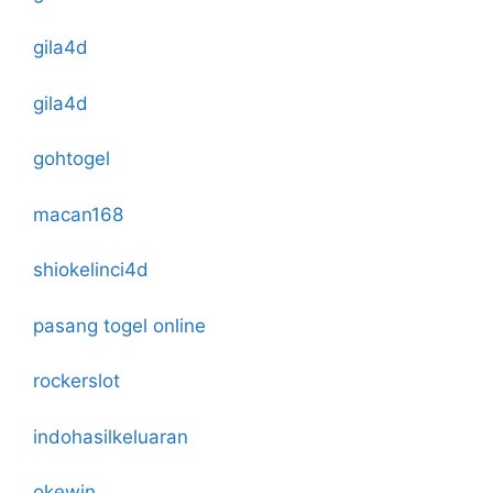
gila4d
gila4d
gohtogel
macan168
shiokelinci4d
pasang togel online
rockerslot
indohasilkeluaran
okewin