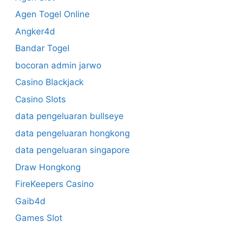
Agen Togel Online
Angker4d
Bandar Togel
bocoran admin jarwo
Casino Blackjack
Casino Slots
data pengeluaran bullseye
data pengeluaran hongkong
data pengeluaran singapore
Draw Hongkong
FireKeepers Casino
Gaib4d
Games Slot