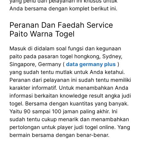
yang perlu dari pelayanan ini khusus untuk
Anda bersama dengan komplet berikut ini.
Peranan Dan Faedah Service
Paito Warna Togel
Masuk di didalam soal fungsi dan kegunaan
paito pada pasaran togel hongkong, Sydney,
Singapore, Germany (
data germany plus
)
yang sudah tentu mutlak untuk Anda ketahui.
Peranan dari pelayanan ini sudah tentu memiliki
karakter informatif. Untuk menambahkan Anda
informasi berkaitan knowledge result angka judi
togel. Bersama dengan kuantitas yang banyak.
Yaitu 90 sampai 100 jaman paling akhir. Ini
sudah tentu cukup menarik dan menambahkan
pertolongan untuk player judi togel online. Yang
bermain bersama dengan benar-benar.