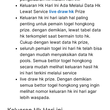
Keluaran Hk Hari Ini Ada Melalui Data Hk
Lewat Service
live draw hk
Prize
Keluaran hk ini hari ialah hal paling
penting untuk pemain togel hongkong
prize. dengan demikian, lewat tabel data
hk terkomplet saat bermain toto hk.
Cukup dengan lewat data hk prize,
seluruh pemain togel ini hari hk telah bisa
dengan mudah menyaksikan data hk
pools. Semua bettor togel hongkong
secara mudah melihat keluaran hasil hk
ini hari terkini melalui service
live draw hk prize. Dengan demikian
semua bettor togel hongkong yang ingin
melihat nomor keluaran hk ini hari agar
lebih waspada.