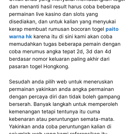
dan menanti hasil result harus coba beberapa
permainan live kasino dan slots yang
disediakan, dan untuk kalian yang menyukai
kerap membuat rumusan bocoran togel
paito
warna hk
karena itu di sini kami akan coba
memudahkan tugas beberapa pemain dengan
coba merumus angka tepat 2d, 3d dan 4d
berdasar nomor keluaran paling akhir dari
pasaran togel Hongkong.
Sesudah anda pilih web untuk meneruskan
permainan yakinkan anda angka permainan
dengan percaya diri dan tidak boleh gampang
berserah. Banyak langkah untuk memperoleh
kemenangan tetapi tentunya itu cuma
kebenaran atau peruntungan semata-mata.
Yakinkan anda coba peruntungan kalian di
sejumlah web yang kami referensikan itu