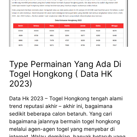
Type Permainan Yang Ada Di
Togel Hongkong ( Data HK
2023)
Data Hk 2023 – Togel Hongkong tengah alami
trend reputasi akhir – akhir ini, bagaimana
sedikit beberapa calon betaruh. Yang cari
bagaimana jalannya bermain togel hongkong
melalui agen-agen togel yang menyebar di
internet. Walau demikian, banyak betaruh yang