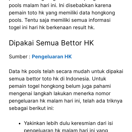
pools malam hari ini. Ini disebabkan karena
pemain toto hk yang memiliki data hongkong
pools. Tentu saja memiliki semua informasi
togel ini hari hk berkenaan result hk.
Dipakai Semua Bettor HK
Sumber :
Pengeluaran HK
Data hk pools telah secara mudah untuk dipakai
semua bettor toto hk di Indonesia. Untuk
pemain togel hongkong belum juga pahami
mengenai langkah lakukan menerka nomor
pengeluaran hk malam hari ini, telah ada triknya
sebagai berikut ini:
Yakinkan lebih dulu keresmian dari isi
pengeluaran hk malam hari ini yang