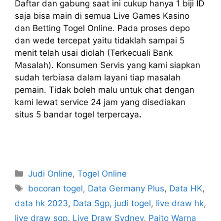
Daftar dan gabung saat ini cukup hanya 1 biji ID
saja bisa main di semua Live Games Kasino
dan Betting Togel Online. Pada proses depo
dan wede tercepat yaitu tidaklah sampai 5
menit telah usai diolah (Terkecuali Bank
Masalah). Konsumen Servis yang kami siapkan
sudah terbiasa dalam layani tiap masalah
pemain. Tidak boleh malu untuk chat dengan
kami lewat service 24 jam yang disediakan
situs 5 bandar togel terpercaya
.
K
Judi Online
,
Togel Online
a
T
bocoran togel
,
Data Germany Plus
,
Data HK
,
t
a
data hk 2023
,
Data Sgp
,
judi togel
,
live draw hk
,
e
g
live draw sgp
,
Live Draw Sydney
,
Paito Warna
g