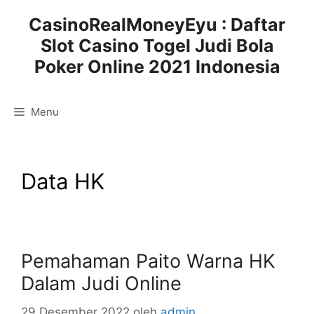
Langsung
CasinoRealMoneyEyu : Daftar
ke
Slot Casino Togel Judi Bola
isi
Poker Online 2021 Indonesia
Menu
Data HK
Pemahaman Paito Warna HK
Dalam Judi Online
29 Desember 2022
oleh
admin