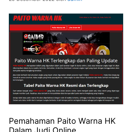
Pemahaman Paito Warna HK
Dalam Judi Online