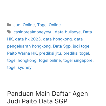
K
Judi Online
,
Togel Online
a
T
casinorealmoneyeyu
,
data bullseye
,
Data
t
a
HK
,
data hk 2023
,
data hongkong
,
data
e
g
pengeluaran hongkong
,
Data Sgp
,
judi togel
,
g
Paito Warna HK
,
prediksi jitu
,
prediksi togel
,
o
r
togel hongkong
,
togel online
,
togel singapore
,
i
togel sydney
Panduan Main Daftar Agen
Judi Paito Data SGP