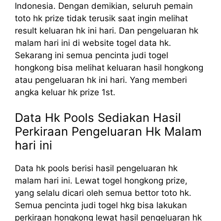
Indonesia. Dengan demikian, seluruh pemain
toto hk prize tidak terusik saat ingin melihat
result keluaran hk ini hari. Dan pengeluaran hk
malam hari ini di website togel data hk.
Sekarang ini semua pencinta judi togel
hongkong bisa melihat keluaran hasil hongkong
atau pengeluaran hk ini hari. Yang memberi
angka keluar hk prize 1st.
Data Hk Pools Sediakan Hasil
Perkiraan Pengeluaran Hk Malam
hari ini
Data hk pools berisi hasil pengeluaran hk
malam hari ini. Lewat togel hongkong prize,
yang selalu dicari oleh semua bettor toto hk.
Semua pencinta judi togel hkg bisa lakukan
perkiraan hongkong lewat hasil pengeluaran hk