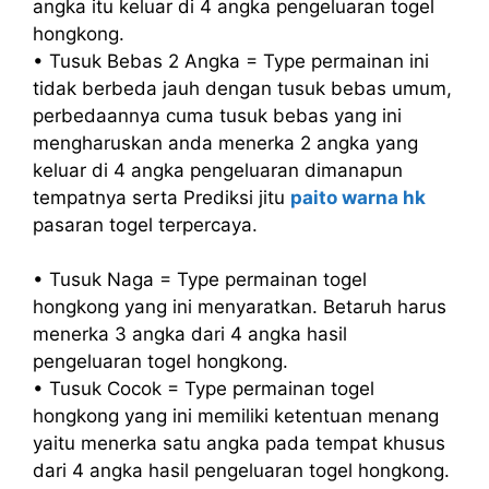
angka itu keluar di 4 angka pengeluaran togel
hongkong.
• Tusuk Bebas 2 Angka = Type permainan ini
tidak berbeda jauh dengan tusuk bebas umum,
perbedaannya cuma tusuk bebas yang ini
mengharuskan anda menerka 2 angka yang
keluar di 4 angka pengeluaran dimanapun
tempatnya serta Prediksi jitu
paito warna hk
pasaran togel terpercaya.
• Tusuk Naga = Type permainan togel
hongkong yang ini menyaratkan. Betaruh harus
menerka 3 angka dari 4 angka hasil
pengeluaran togel hongkong.
• Tusuk Cocok = Type permainan togel
hongkong yang ini memiliki ketentuan menang
yaitu menerka satu angka pada tempat khusus
dari 4 angka hasil pengeluaran togel hongkong.