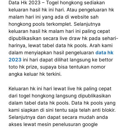
Data Hk 2023 – Togel hongkong sediakan
keluaran hasil hk ini hari. Atau pengeluaran hk
malam hari ini yang ada di website sah
hongkong pools terkomplet. Selanjutnya
keluaran hasil hk malam hari ini paling cepat
dipublikasikan secara live draw hk pada sehari-
harinya, lewat tabel data hk pools. Arah kami
dalam menyiapkan hasil pengeluaran
data hk
2023
ini hari dapat dilihat langsung ke bettor
toto hk prize, supaya bisa tentukan nomor
angka keluar hk terkini.
Keluaran hk ini hari lewat live hk paling cepat
dari togel hongkong langsung dipublikasikan
dalam tabel data hk pools. Data hk pools yang
kami siapkan di sini tentu saja telah anti blokir.
Selanjutnya dan dapat secara mudah anda
akses lewat mesin penelusuran google