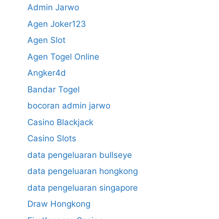
Admin Jarwo
Agen Joker123
Agen Slot
Agen Togel Online
Angker4d
Bandar Togel
bocoran admin jarwo
Casino Blackjack
Casino Slots
data pengeluaran bullseye
data pengeluaran hongkong
data pengeluaran singapore
Draw Hongkong