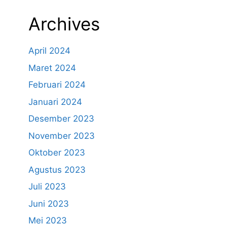
Archives
April 2024
Maret 2024
Februari 2024
Januari 2024
Desember 2023
November 2023
Oktober 2023
Agustus 2023
Juli 2023
Juni 2023
Mei 2023