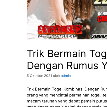
Trik Bermain Tog
Dengan Rumus Y
5 Oktober 2021
oleh
admin
Trik Bermain Togel Kombinasi Dengan Ru
orang yang mencintai permainan togel, t
macam taruhan yang dapat pemain putusk