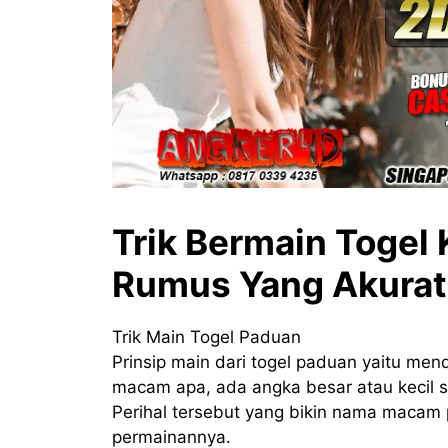
Trik Bermain Togel
Rumus Yang Akurat
Trik Main Togel Paduan
Prinsip main dari togel paduan yaitu men
macam apa, ada angka besar atau kecil se
Perihal tersebut yang bikin nama macam 
permainannya.