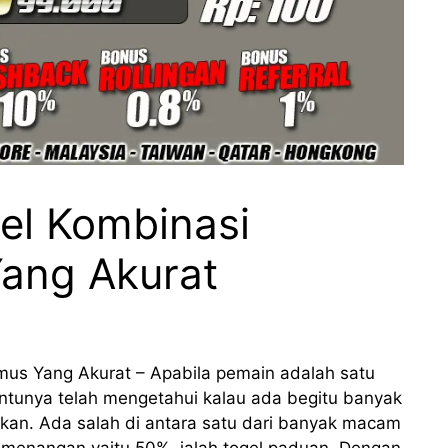
el Kombinasi
ang Akurat
mus Yang Akurat – Apabila pemain adalah satu
entunya telah mengetahui kalau ada begitu banyak
an. Ada salah di antara satu dari banyak macam