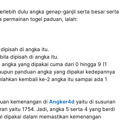
erlebih dulu angka genap-ganjil serta besar serta
 permainan togel paduan, ialah:
dipisah di angka itu.
ila dipisah di angka itu.
u angka yang dipakai cuma dari 0 hingga 9 (1
aupun panduan angka yang dipakai kedepannya
mlahkan kembali ke-2 angka itu sampai ada 1
nduan kemenangan di
Angker4d
yaitu di susunan
an yaitu 1754. Jadi, angka 5 serta 4 yang berdi
al dipakai dalam memastikan kemenangan