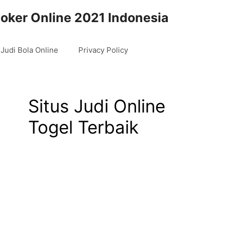
Poker Online 2021 Indonesia
Judi Bola Online
Privacy Policy
Situs Judi Online
Togel Terbaik