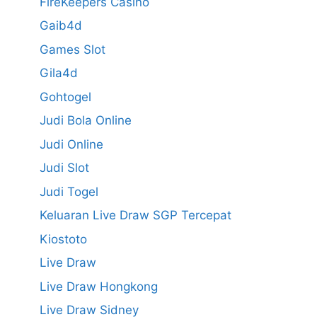
FireKeepers Casino
Gaib4d
Games Slot
Gila4d
Gohtogel
Judi Bola Online
Judi Online
Judi Slot
Judi Togel
Keluaran Live Draw SGP Tercepat
Kiostoto
Live Draw
Live Draw Hongkong
Live Draw Sidney