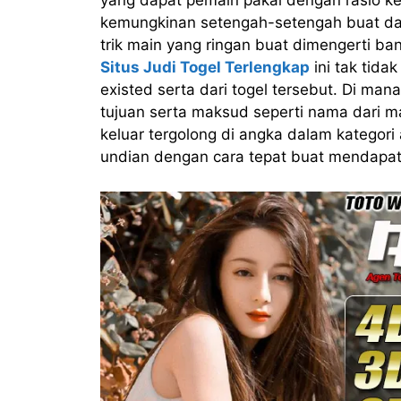
yang dapat pemain pakai dengan rasio k
kemungkinan setengah-setengah buat d
trik main yang ringan buat dimengerti 
Situs Judi Togel Terlengkap
ini tak tid
existed serta dari togel tersebut. Di m
tujuan serta maksud seperti nama dari ma
keluar tergolong di angka dalam katego
undian dengan cara tepat buat mendapa