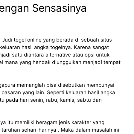
Dengan Sensasinya
n Judi togel online yang berada di sebuah situs
keluaran hasil angka togelnya. Karena sangat
adi satu diantara alternative atau opsi untuk
el mana yang hendak diunggulkan menjadi tempat
ingapura memanglah bisa disebutkan mempunyai
pasaran yang lain. Seperti keluaran hasil angka
u pada hari senin, rabu, kamis, sabtu dan
nya itu memiliki beragam jenis karakter yang
 taruhan sehari-harinya . Maka dalam masalah ini