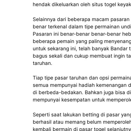
hendak dikeluarkan oleh situs togel keya
Selainnya dari beberapa macam pasaran t
benar terkenal dalam tipe permainan undi
Pasaran ini benar-benar benar-benar heb
beberapa pemain yang paling menyenangi 
untuk sekarang ini, telah banyak Bandar 
bagus sekali dan cukup membuat ingin t
taruhan.
Tiap tipe pasar taruhan dan opsi permain
semua mempunyai hadiah kemenangan da
di berbeda-bedakan. Bahkan juga bisa dis
mempunyai kesempatan untuk memperole
Seperti saat lakukan betting di pasar yan
berhasil atau memang belum memperoleh
kembali bermain di pasar togel selanjutn