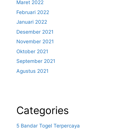
Maret 2022
Februari 2022
Januari 2022
Desember 2021
November 2021
Oktober 2021
September 2021
Agustus 2021
Categories
5 Bandar Togel Terpercaya