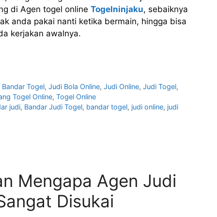
ng di Agen togel online
Togelninjaku
, sebaiknya
k anda pakai nanti ketika bermain, hingga bisa
da kerjakan awalnya.
,
Bandar Togel
,
Judi Bola Online
,
Judi Online
,
Judi Togel
,
ng Togel Online
,
Togel Online
ar judi
,
Bandar Judi Togel
,
bandar togel
,
judi online
,
judi
san Mengapa Agen Judi
Sangat Disukai