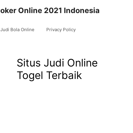
Poker Online 2021 Indonesia
Judi Bola Online
Privacy Policy
Situs Judi Online
Togel Terbaik