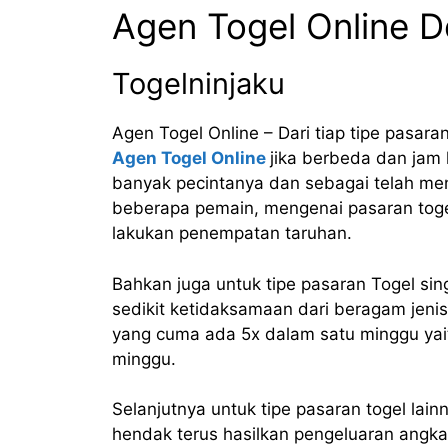
Agen Togel Online 
Togelninjaku
Agen Togel Online – Dari tiap tipe pasara
Agen Togel
Online
jika berbeda dan jam 
banyak pecintanya dan sebagai telah menj
beberapa pemain, mengenai pasaran tog
lakukan penempatan taruhan.
Bahkan juga untuk tipe pasaran Togel s
sedikit ketidaksamaan dari beragam jenis 
yang cuma ada 5x dalam satu minggu yait
minggu.
Selanjutnya untuk tipe pasaran togel lain
hendak terus hasilkan pengeluaran angka