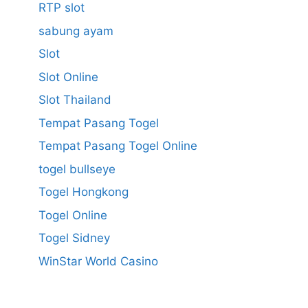
RTP slot
sabung ayam
Slot
Slot Online
Slot Thailand
Tempat Pasang Togel
Tempat Pasang Togel Online
togel bullseye
Togel Hongkong
Togel Online
Togel Sidney
WinStar World Casino