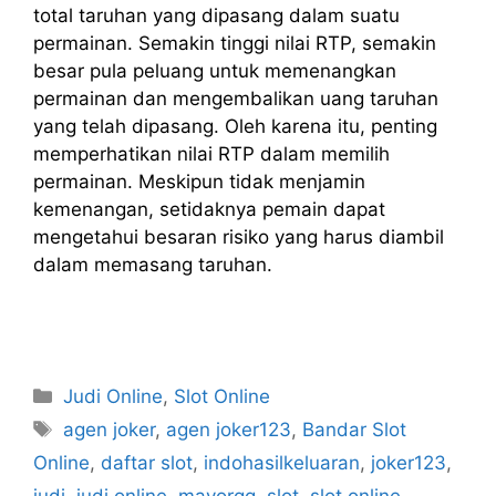
total taruhan yang dipasang dalam suatu
permainan. Semakin tinggi nilai RTP, semakin
besar pula peluang untuk memenangkan
permainan dan mengembalikan uang taruhan
yang telah dipasang. Oleh karena itu, penting
memperhatikan nilai RTP dalam memilih
permainan. Meskipun tidak menjamin
kemenangan, setidaknya pemain dapat
mengetahui besaran risiko yang harus diambil
dalam memasang taruhan.
K
Judi Online
,
Slot Online
a
T
agen joker
,
agen joker123
,
Bandar Slot
t
a
Online
,
daftar slot
,
indohasilkeluaran
,
joker123
,
e
g