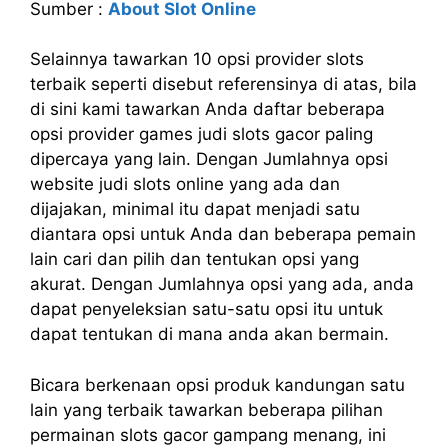
Sumber :
About Slot Online
Selainnya tawarkan 10 opsi provider slots
terbaik seperti disebut referensinya di atas, bila
di sini kami tawarkan Anda daftar beberapa
opsi provider games judi slots gacor paling
dipercaya yang lain. Dengan Jumlahnya opsi
website judi slots online yang ada dan
dijajakan, minimal itu dapat menjadi satu
diantara opsi untuk Anda dan beberapa pemain
lain cari dan pilih dan tentukan opsi yang
akurat. Dengan Jumlahnya opsi yang ada, anda
dapat penyeleksian satu-satu opsi itu untuk
dapat tentukan di mana anda akan bermain.
Bicara berkenaan opsi produk kandungan satu
lain yang terbaik tawarkan beberapa pilihan
permainan slots gacor gampang menang, ini