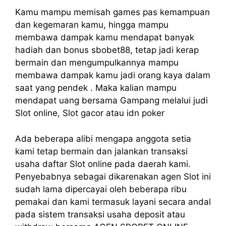
Kamu mampu memisah games pas kemampuan
dan kegemaran kamu, hingga mampu
membawa dampak kamu mendapat banyak
hadiah dan bonus sbobet88, tetap jadi kerap
bermain dan mengumpulkannya mampu
membawa dampak kamu jadi orang kaya dalam
saat yang pendek . Maka kalian mampu
mendapat uang bersama Gampang melalui judi
Slot online, Slot gacor atau idn poker
Ada beberapa alibi mengapa anggota setia
kami tetap bermain dan jalankan transaksi
usaha daftar Slot online pada daerah kami.
Penyebabnya sebagai dikarenakan agen Slot ini
sudah lama dipercayai oleh beberapa ribu
pemakai dan kami termasuk layani secara andal
pada sistem transaksi usaha deposit atau