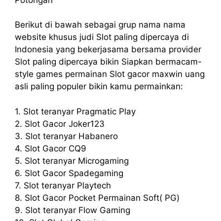
Berikut di bawah sebagai grup nama nama
website khusus judi Slot paling dipercaya di
Indonesia yang bekerjasama bersama provider
Slot paling dipercaya bikin Siapkan bermacam-
style games permainan Slot gacor maxwin uang
asli paling populer bikin kamu permainkan:
1. Slot teranyar Pragmatic Play
2. Slot Gacor Joker123
3. Slot teranyar Habanero
4. Slot Gacor CQ9
5. Slot teranyar Microgaming
6. Slot Gacor Spadegaming
7. Slot teranyar Playtech
8. Slot Gacor Pocket Permainan Soft( PG)
9. Slot teranyar Flow Gaming