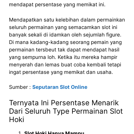
mendapat persentase yang memikat ini.
Mendapatkan satu kelebihan dalam permainkan
seluruh permainan yang semacamkan slot ini
banyak sekali di idamkan oleh sejumlah figure.
Di mana kadang-kadang seorang pemain yang
permainan tersbeut tak dapat mendapat hasil
yang sempurna loh. Ketika itu mereka hampir
menyerah dan lemas buat coba kembali tetapi
ingat persentase yang memikat dan usaha.
Sumber :
Seputaran Slot Online
Ternyata Ini Persentase Menarik
Dari Seluruh Type Permainan Slot
Hoki
Slot Hoki Hanya Mampu