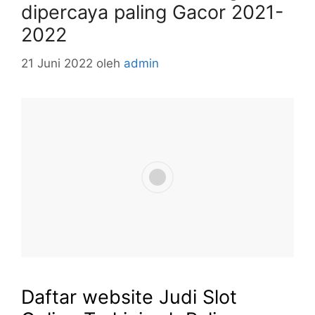
dipercaya paling Gacor 2021-
2022
21 Juni 2022
oleh
admin
Daftar website Judi Slot