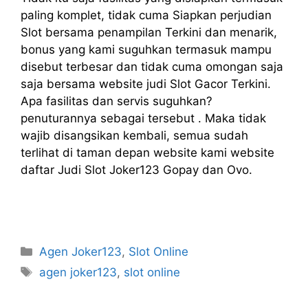
paling komplet, tidak cuma Siapkan perjudian
Slot bersama penampilan Terkini dan menarik,
bonus yang kami suguhkan termasuk mampu
disebut terbesar dan tidak cuma omongan saja
saja bersama website judi Slot Gacor Terkini.
Apa fasilitas dan servis suguhkan?
penuturannya sebagai tersebut . Maka tidak
wajib disangsikan kembali, semua sudah
terlihat di taman depan website kami website
daftar Judi Slot Joker123 Gopay dan Ovo.
K
Agen Joker123
,
Slot Online
a
T
agen joker123
,
slot online
t
a
e
g