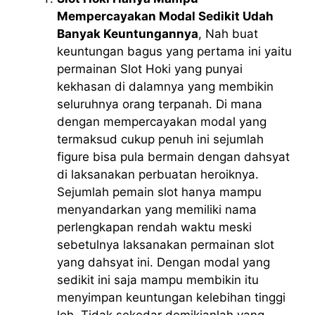
Mempercayakan Modal Sedikit Udah
Banyak Keuntungannya
, Nah buat
keuntungan bagus yang pertama ini yaitu
permainan Slot Hoki yang punyai
kekhasan di dalamnya yang membikin
seluruhnya orang terpanah. Di mana
dengan mempercayakan modal yang
termaksud cukup penuh ini sejumlah
figure bisa pula bermain dengan dahsyat
di laksanakan perbuatan heroiknya.
Sejumlah pemain slot hanya mampu
menyandarkan yang memiliki nama
perlengkapan rendah waktu meski
sebetulnya laksanakan permainan slot
yang dahsyat ini. Dengan modal yang
sedikit ini saja mampu membikin itu
menyimpan keuntungan kelebihan tinggi
loh. Tidak sekedar demikianlah yang