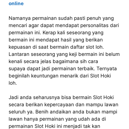
online
Namanya permainan sudah pasti penuh yang
mencari agar dapat mendapat personalitas dari
permainan ini. Kerap kali seseorang yang
bermain ini mendapat hasil yang berikan
kepuasan di saat bermain daftar slot loh.
Lantaran seseorang yang keji bermain ini belum
kenali secara jelas bagaimana sih cara
supaya dapat jadi permainan terbaik. Ternyata
beginilah keuntungan menarik dari Slot Hoki
loh.
Jadi anda seharusnya bisa bermain Slot Hoki
secara berikan kepercayaan dan mampu lawan
seluruh ya. Benih andaikan anda bukan mampi
lawan hanya permainan yang udah ada di
permainan Slot Hoki ini menjadi tak kan