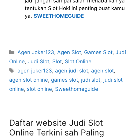
jadi jangan sampai salah menabalkan ya
tentukan Slot Hoki ini penting buat kamu
ya.
SWEETHOMEGUIDE
K
Agen Joker123
,
Agen Slot
,
Games Slot
,
Judi
a
Online
,
Judi Slot
,
Slot
,
Slot Online
t
T
agen joker123
,
agen judi slot
,
agen slot
,
e
a
agen slot online
,
games slot
,
judi slot
,
judi slot
g
g
online
,
slot online
,
Sweethomeguide
o
r
i
Daftar website Judi Slot
Online Terkini sah Paling