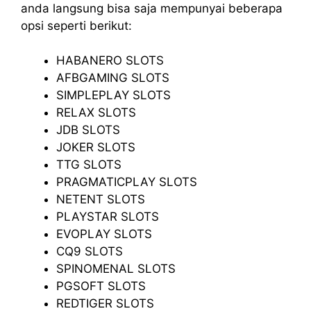
anda langsung bisa saja mempunyai beberapa
opsi seperti berikut:
HABANERO SLOTS
AFBGAMING SLOTS
SIMPLEPLAY SLOTS
RELAX SLOTS
JDB SLOTS
JOKER SLOTS
TTG SLOTS
PRAGMATICPLAY SLOTS
NETENT SLOTS
PLAYSTAR SLOTS
EVOPLAY SLOTS
CQ9 SLOTS
SPINOMENAL SLOTS
PGSOFT SLOTS
REDTIGER SLOTS