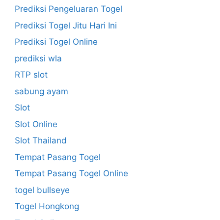
Prediksi Pengeluaran Togel
Prediksi Togel Jitu Hari Ini
Prediksi Togel Online
prediksi wla
RTP slot
sabung ayam
Slot
Slot Online
Slot Thailand
Tempat Pasang Togel
Tempat Pasang Togel Online
togel bullseye
Togel Hongkong