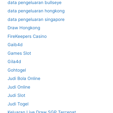
data pengeluaran bullseye
data pengeluaran hongkong
data pengeluaran singapore
Draw Hongkong
FireKeepers Casino
Gaib4d
Games Slot
Gila4d
Gohtogel
Judi Bola Online
Judi Online
Judi Slot
Judi Togel
Keluaran Live Draw SGP Tercepat