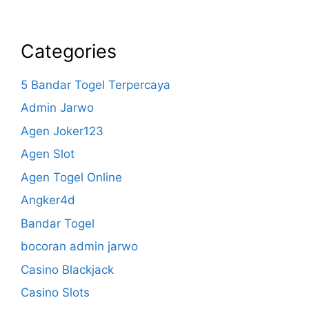
Categories
5 Bandar Togel Terpercaya
Admin Jarwo
Agen Joker123
Agen Slot
Agen Togel Online
Angker4d
Bandar Togel
bocoran admin jarwo
Casino Blackjack
Casino Slots