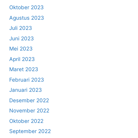
Oktober 2023
Agustus 2023
Juli 2023
Juni 2023
Mei 2023
April 2023
Maret 2023
Februari 2023
Januari 2023
Desember 2022
November 2022
Oktober 2022
September 2022