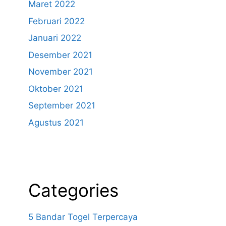
Maret 2022
Februari 2022
Januari 2022
Desember 2021
November 2021
Oktober 2021
September 2021
Agustus 2021
Categories
5 Bandar Togel Terpercaya