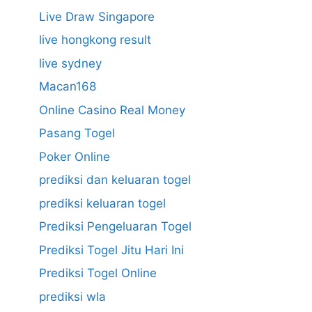
Live Draw Singapore
live hongkong result
live sydney
Macan168
Online Casino Real Money
Pasang Togel
Poker Online
prediksi dan keluaran togel
prediksi keluaran togel
Prediksi Pengeluaran Togel
Prediksi Togel Jitu Hari Ini
Prediksi Togel Online
prediksi wla