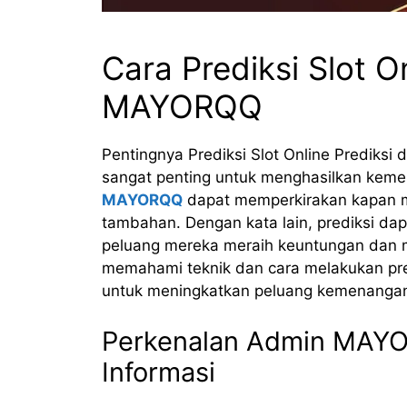
Cara Prediksi Slot O
MAYORQQ
Pentingnya Prediksi Slot Online Prediksi 
sangat penting untuk menghasilkan keme
MAYORQQ
dapat memperkirakan kapan m
tambahan. Dengan kata lain, prediksi d
peluang mereka meraih keuntungan dan m
memahami teknik dan cara melakukan pred
untuk meningkatkan peluang kemenanga
Perkenalan Admin MAY
Informasi