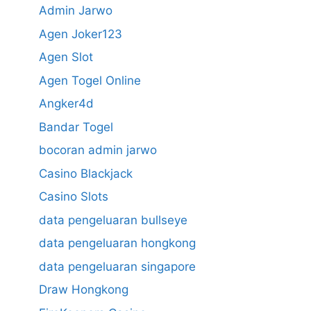
Admin Jarwo
Agen Joker123
Agen Slot
Agen Togel Online
Angker4d
Bandar Togel
bocoran admin jarwo
Casino Blackjack
Casino Slots
data pengeluaran bullseye
data pengeluaran hongkong
data pengeluaran singapore
Draw Hongkong