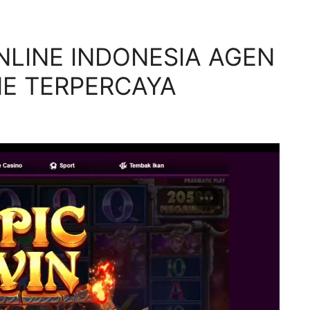
ONLINE INDONESIA AGEN
NE TERPERCAYA