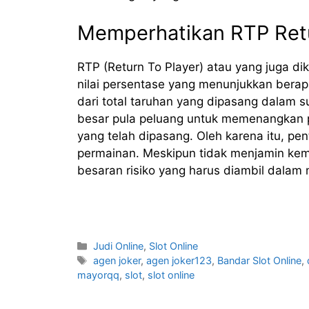
Memperhatikan RTP Retu
RTP (Return To Player) atau yang juga d
nilai persentase yang menunjukkan bera
dari total taruhan yang dipasang dalam s
besar pula peluang untuk memenangkan 
yang telah dipasang. Oleh karena itu, pe
permainan. Meskipun tidak menjamin ke
besaran risiko yang harus diambil dala
K
Judi Online
,
Slot Online
a
T
agen joker
,
agen joker123
,
Bandar Slot Online
,
t
a
mayorqq
,
slot
,
slot online
e
g
g