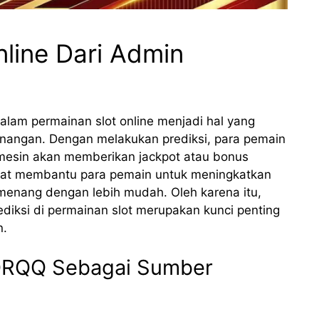
nline Dari Admin
dalam permainan slot online menjadi hal yang
nangan. Dengan melakukan prediksi, para pemain
esin akan memberikan jackpot atau bonus
apat membantu para pemain untuk meningkatkan
enang dengan lebih mudah. Oleh karena itu,
iksi di permainan slot merupakan kunci penting
n.
ORQQ Sebagai Sumber