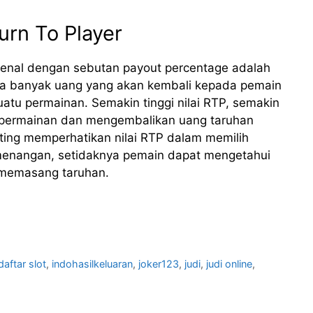
rn To Player
ikenal dengan sebutan payout percentage adalah
pa banyak uang yang akan kembali kepada pemain
uatu permainan. Semakin tinggi nilai RTP, semakin
permainan dan mengembalikan uang taruhan
nting memperhatikan nilai RTP dalam memilih
menangan, setidaknya pemain dapat mengetahui
m memasang taruhan.
daftar slot
,
indohasilkeluaran
,
joker123
,
judi
,
judi online
,