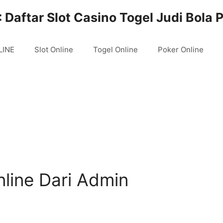
Daftar Slot Casino Togel Judi Bola 
LINE
Slot Online
Togel Online
Poker Online
nline Dari Admin