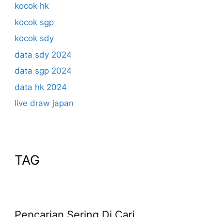
kocok hk
kocok sgp
kocok sdy
data sdy 2024
data sgp 2024
data hk 2024
live draw japan
TAG
Pencarian Sering Di Cari