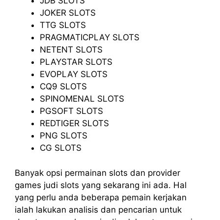
JDB SLOTS
JOKER SLOTS
TTG SLOTS
PRAGMATICPLAY SLOTS
NETENT SLOTS
PLAYSTAR SLOTS
EVOPLAY SLOTS
CQ9 SLOTS
SPINOMENAL SLOTS
PGSOFT SLOTS
REDTIGER SLOTS
PNG SLOTS
CG SLOTS
Banyak opsi permainan slots dan provider
games judi slots yang sekarang ini ada. Hal
yang perlu anda beberapa pemain kerjakan
ialah lakukan analisis dan pencarian untuk