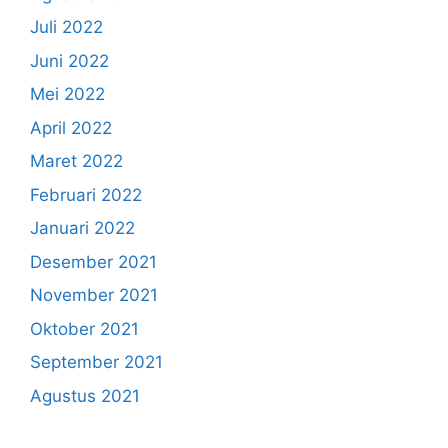
Juli 2022
Juni 2022
Mei 2022
April 2022
Maret 2022
Februari 2022
Januari 2022
Desember 2021
November 2021
Oktober 2021
September 2021
Agustus 2021