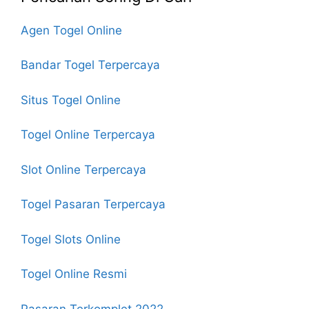
Agen Togel Online
Bandar Togel Terpercaya
Situs Togel Online
Togel Online Terpercaya
Slot Online Terpercaya
Togel Pasaran Terpercaya
Togel Slots Online
Togel Online Resmi
Pasaran Terkomplet 2022