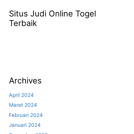
Situs Judi Online Togel
Terbaik
Archives
April 2024
Maret 2024
Februari 2024
Januari 2024