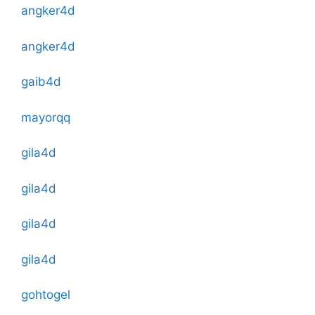
angker4d
angker4d
gaib4d
mayorqq
gila4d
gila4d
gila4d
gila4d
gohtogel