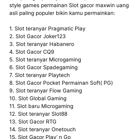
style games permainan Slot gacor maxwin uang
asli paling populer bikin kamu permainkan:
1. Slot teranyar Pragmatic Play
2. Slot Gacor Joker123
3. Slot teranyar Habanero
4. Slot Gacor CQ9
5. Slot teranyar Microgaming
6. Slot Gacor Spadegaming
7. Slot teranyar Playtech
8. Slot Gacor Pocket Permainan Soft( PG)
9. Slot teranyar Flow Gaming
10. Slot Global Gaming
11. Slot baru Microgaming
12. Slot teranyar Slot88
13. Slot Gacor RTG
14. Slot teranyar Onetouch
15. Slot Gacor Play’ n Go