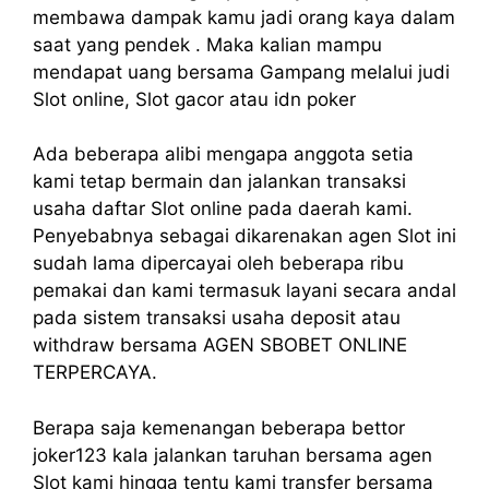
membawa dampak kamu jadi orang kaya dalam
saat yang pendek . Maka kalian mampu
mendapat uang bersama Gampang melalui judi
Slot online, Slot gacor atau idn poker
Ada beberapa alibi mengapa anggota setia
kami tetap bermain dan jalankan transaksi
usaha daftar Slot online pada daerah kami.
Penyebabnya sebagai dikarenakan agen Slot ini
sudah lama dipercayai oleh beberapa ribu
pemakai dan kami termasuk layani secara andal
pada sistem transaksi usaha deposit atau
withdraw bersama AGEN SBOBET ONLINE
TERPERCAYA.
Berapa saja kemenangan beberapa bettor
joker123 kala jalankan taruhan bersama agen
Slot kami hingga tentu kami transfer bersama