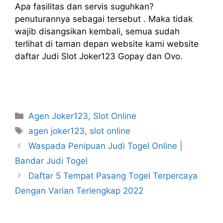
Apa fasilitas dan servis suguhkan?
penuturannya sebagai tersebut . Maka tidak
wajib disangsikan kembali, semua sudah
terlihat di taman depan website kami website
daftar Judi Slot Joker123 Gopay dan Ovo.
K
Agen Joker123
,
Slot Online
a
T
agen joker123
,
slot online
t
a
Waspada Penipuan Judi Togel Online |
e
g
Bandar Judi Togel
g
Daftar 5 Tempat Pasang Togel Terpercaya
o
r
Dengan Varian Terlengkap 2022
i