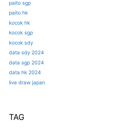
paito sgp
paito hk
kocok hk
kocok sgp
kocok sdy
data sdy 2024
data sgp 2024
data hk 2024
live draw japan
TAG