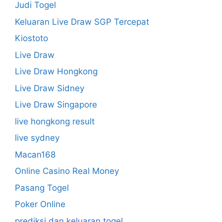
Judi Togel
Keluaran Live Draw SGP Tercepat
Kiostoto
Live Draw
Live Draw Hongkong
Live Draw Sidney
Live Draw Singapore
live hongkong result
live sydney
Macan168
Online Casino Real Money
Pasang Togel
Poker Online
prediksi dan keluaran togel