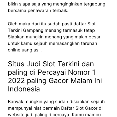
bikin siapa saja yang menginginkan tergabung
bersama penawaran terbaik.
Oleh maka dari itu sudah pasti daftar Slot
Terkini Gampang menang termasuk tetap
Siapkan mungkin menang yang makin besar
untuk kamu sejauh memasangkan taruhan
online uang asli.
Situs Judi Slot Terkini dan
paling di Percayai Nomor 1
2022 paling Gacor Malam Ini
Indonesia
Banyak mungkin yang sudah disiapkan sejauh
mempunyai niat bermain Daftar Slot Gacor di
website judi paling dipercaya. Kamu mampu