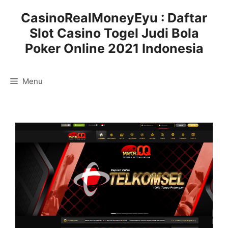
Langsung
CasinoRealMoneyEyu : Daftar
ke
Slot Casino Togel Judi Bola
isi
Poker Online 2021 Indonesia
Menu