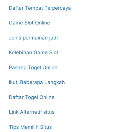
Daftar Tempat Terpercaya
Game Slot Online
Jenis permainan judi
Kelebihan Game Slot
Pasang Togel Online
Ikuti Beberapa Langkah
Daftar Togel Online
Link Alternatif situs
Tips Memilih Situs