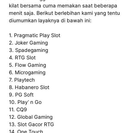
kilat bersama cuma memakan saat beberapa
menit saja. Berikut berlebihan kami yang tentu
diumumkan layaknya di bawah ini:
1. Pragmatic Play Slot
2. Joker Gaming
3. Spadegaming
4. RTG Slot
5. Flow Gaming
6. Microgaming
7. Playtech
8. Habanero Slot
9. PG Soft
10. Play’ n Go
11. CQ9
12. Global Gaming
13. Slot Gacor RTG
14. One Touch