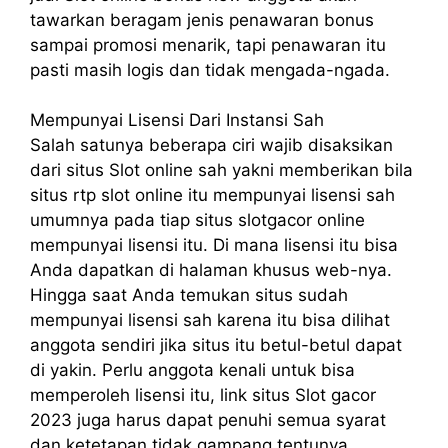
tawarkan beragam jenis penawaran bonus
sampai promosi menarik, tapi penawaran itu
pasti masih logis dan tidak mengada-ngada.
Mempunyai Lisensi Dari Instansi Sah
Salah satunya beberapa ciri wajib disaksikan
dari situs Slot online sah yakni memberikan bila
situs rtp slot online itu mempunyai lisensi sah
umumnya pada tiap situs slotgacor online
mempunyai lisensi itu. Di mana lisensi itu bisa
Anda dapatkan di halaman khusus web-nya.
Hingga saat Anda temukan situs sudah
mempunyai lisensi sah karena itu bisa dilihat
anggota sendiri jika situs itu betul-betul dapat
di yakin. Perlu anggota kenali untuk bisa
memperoleh lisensi itu, link situs Slot gacor
2023 juga harus dapat penuhi semua syarat
dan ketetapan tidak gampang tentunya.