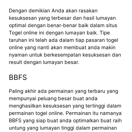
Dengan demikian Anda akan rasakan
kesuksesan yang terbesar dan hasil lumayan
optimal dengan benar-benar baik dalam situs
Togel online ini dengan lumayan baik. Tipe
taruhan ini telah ada dalam tiap pasaran togel
online yang nanti akan membuat anda makin
nyaman untuk berkesempatan kesuksesan dan
result dengan lumayan besar.
BBFS
Paling akhir ada permainan yang terbaru yang
mempunyai peluang besar buat anda
menghasilkan kesuksesan yang tertinggi dalam
permainan togel online. Permainan itu namanya
BBFS yang siap buat anda optimalkan buat raih
untung yang lumayan tinggi dalam permainan