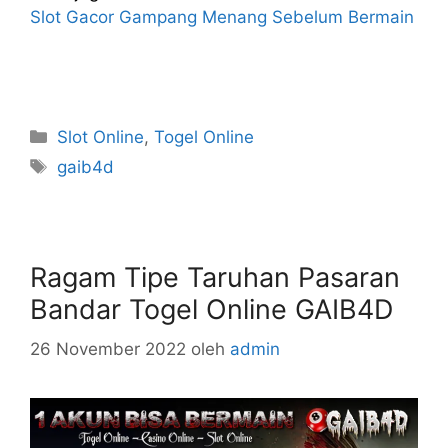
Slot Gacor Gampang Menang Sebelum Bermain
K
Slot Online
,
Togel Online
a
T
gaib4d
t
a
e
g
g
o
Ragam Tipe Taruhan Pasaran
r
Bandar Togel Online GAIB4D
i
26 November 2022
oleh
admin