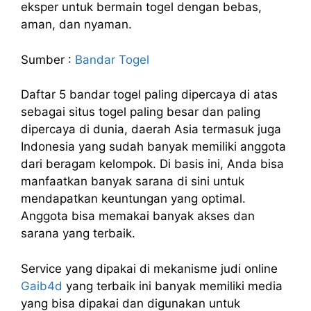
eksper untuk bermain togel dengan bebas,
aman, dan nyaman.
Sumber :
Bandar Togel
Daftar 5 bandar togel paling dipercaya di atas
sebagai situs togel paling besar dan paling
dipercaya di dunia, daerah Asia termasuk juga
Indonesia yang sudah banyak memiliki anggota
dari beragam kelompok. Di basis ini, Anda bisa
manfaatkan banyak sarana di sini untuk
mendapatkan keuntungan yang optimal.
Anggota bisa memakai banyak akses dan
sarana yang terbaik.
Service yang dipakai di mekanisme judi online
Gaib4d
yang terbaik ini banyak memiliki media
yang bisa dipakai dan digunakan untuk