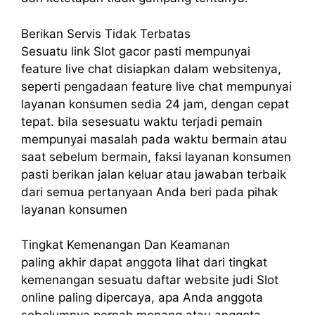
Berikan Servis Tidak Terbatas
Sesuatu link Slot gacor pasti mempunyai
feature live chat disiapkan dalam websitenya,
seperti pengadaan feature live chat mempunyai
layanan konsumen sedia 24 jam, dengan cepat
tepat. bila sesesuatu waktu terjadi pemain
mempunyai masalah pada waktu bermain atau
saat sebelum bermain, faksi layanan konsumen
pasti berikan jalan keluar atau jawaban terbaik
dari semua pertanyaan Anda beri pada pihak
layanan konsumen
Tingkat Kemenangan Dan Keamanan
paling akhir dapat anggota lihat dari tingkat
kemenangan sesuatu daftar website judi Slot
online paling dipercaya, apa Anda anggota