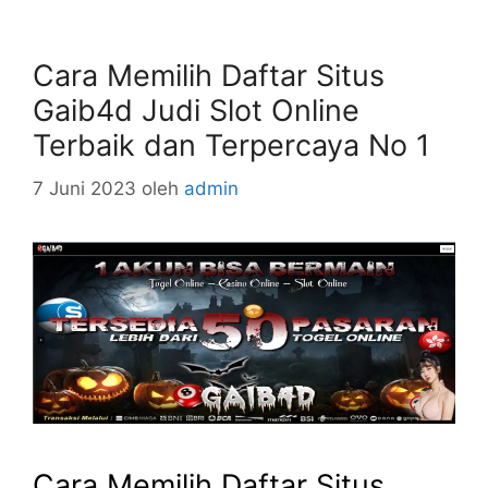
o
r
Cara Memilih Daftar Situs
i
Gaib4d Judi Slot Online
Terbaik dan Terpercaya No 1
7 Juni 2023
oleh
admin
Cara Memilih Daftar Situs