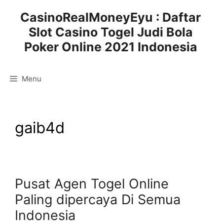
Langsung
CasinoRealMoneyEyu : Daftar
ke
Slot Casino Togel Judi Bola
isi
Poker Online 2021 Indonesia
Menu
gaib4d
Pusat Agen Togel Online
Paling dipercaya Di Semua
Indonesia