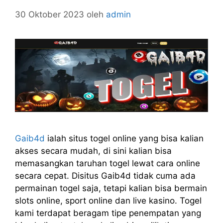
30 Oktober 2023
oleh
admin
Gaib4d
ialah situs togel online yang bisa kalian
akses secara mudah, di sini kalian bisa
memasangkan taruhan togel lewat cara online
secara cepat. Disitus Gaib4d tidak cuma ada
permainan togel saja, tetapi kalian bisa bermain
slots online, sport online dan live kasino. Togel
kami terdapat beragam tipe penempatan yang