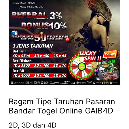
Ragam Tipe Taruhan Pasaran
Bandar Togel Online GAIB4D
2D, 3D dan 4D