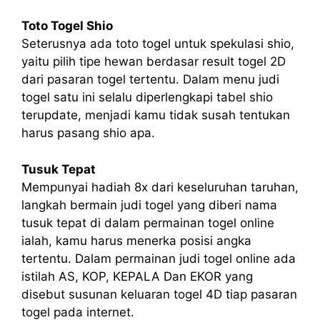
Toto Togel Shio
Seterusnya ada toto togel untuk spekulasi shio,
yaitu pilih tipe hewan berdasar result togel 2D
dari pasaran togel tertentu. Dalam menu judi
togel satu ini selalu diperlengkapi tabel shio
terupdate, menjadi kamu tidak susah tentukan
harus pasang shio apa.
Tusuk Tepat
Mempunyai hadiah 8x dari keseluruhan taruhan,
langkah bermain judi togel yang diberi nama
tusuk tepat di dalam permainan togel online
ialah, kamu harus menerka posisi angka
tertentu. Dalam permainan judi togel online ada
istilah AS, KOP, KEPALA Dan EKOR yang
disebut susunan keluaran togel 4D tiap pasaran
togel pada internet.