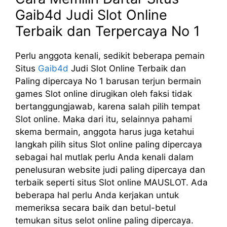
Gaib4d Judi Slot Online
Terbaik dan Terpercaya No 1
Perlu anggota kenali, sedikit beberapa pemain
Situs
Gaib4d
Judi Slot Online Terbaik dan
Paling dipercaya No 1 barusan terjun bermain
games Slot online dirugikan oleh faksi tidak
bertanggungjawab, karena salah pilih tempat
Slot online. Maka dari itu, selainnya pahami
skema bermain, anggota harus juga ketahui
langkah pilih situs Slot online paling dipercaya
sebagai hal mutlak perlu Anda kenali dalam
penelusuran website judi paling dipercaya dan
terbaik seperti situs Slot online MAUSLOT. Ada
beberapa hal perlu Anda kerjakan untuk
memeriksa secara baik dan betul-betul
temukan situs selot online paling dipercaya.