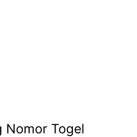
 Nomor Togel