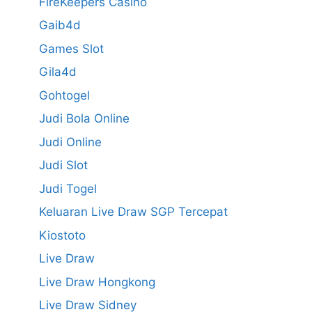
FireKeepers Casino
Gaib4d
Games Slot
Gila4d
Gohtogel
Judi Bola Online
Judi Online
Judi Slot
Judi Togel
Keluaran Live Draw SGP Tercepat
Kiostoto
Live Draw
Live Draw Hongkong
Live Draw Sidney