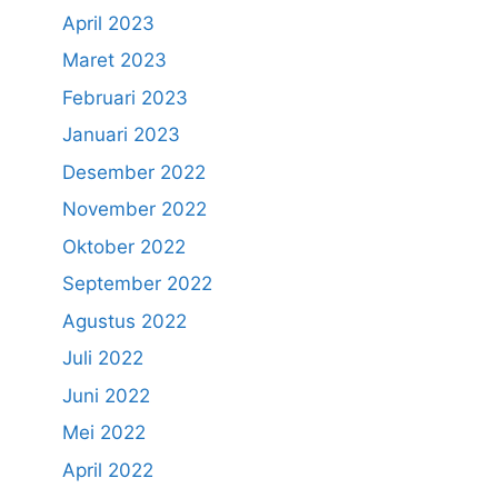
April 2023
Maret 2023
Februari 2023
Januari 2023
Desember 2022
November 2022
Oktober 2022
September 2022
Agustus 2022
Juli 2022
Juni 2022
Mei 2022
April 2022