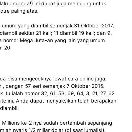
alu berbeda!) Ini dapat juga menolong untuk
lotre paling atas.
umum yang diambil semenjak 31 Oktober 2017,
iambil sekitar 21 kali; 11 diambil 19 kali; dan 9,
rapa nomor Mega Juta-an yang lain yang umum
an 20.
 bisa mengeceknya lewat cara online juga.
ni, dengan 57 seri semenjak 7 Oktober 2015.
 itu ialah nomor 32, 61, 53, 69, 64, 3, 21, 27, 62
site ini, Anda dapat menyaksikan telah berapakah
diambil.
 Millions ke-2 nya sudah bertambah sepanjang
 nyaris 1/2 miliar dolar (di saat jurnalis!).