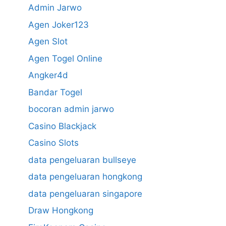
Admin Jarwo
Agen Joker123
Agen Slot
Agen Togel Online
Angker4d
Bandar Togel
bocoran admin jarwo
Casino Blackjack
Casino Slots
data pengeluaran bullseye
data pengeluaran hongkong
data pengeluaran singapore
Draw Hongkong