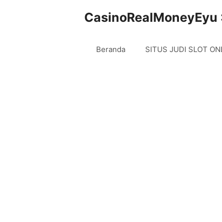
Langsung
CasinoRealMoneyEyu : 
ke
isi
Beranda
SITUS JUDI SLOT ON