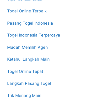
Togel Online Terbaik
Pasang Togel Indonesia
Togel Indonesia Terpercaya
Mudah Memilih Agen
Ketahui Langkah Main
Togel Online Tepat
Langkah Pasang Togel
Trik Menang Main