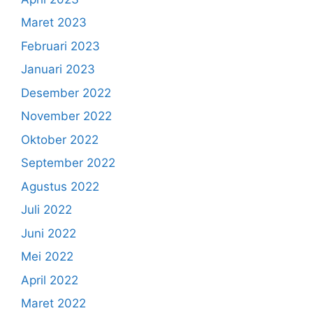
Maret 2023
Februari 2023
Januari 2023
Desember 2022
November 2022
Oktober 2022
September 2022
Agustus 2022
Juli 2022
Juni 2022
Mei 2022
April 2022
Maret 2022