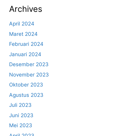
Archives
April 2024
Maret 2024
Februari 2024
Januari 2024
Desember 2023
November 2023
Oktober 2023
Agustus 2023
Juli 2023
Juni 2023
Mei 2023
April 2023