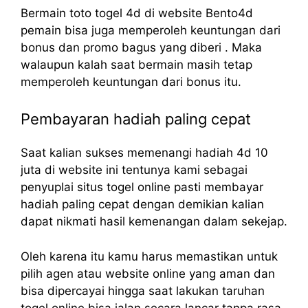
Bermain toto togel 4d di website Bento4d
pemain bisa juga memperoleh keuntungan dari
bonus dan promo bagus yang diberi . Maka
walaupun kalah saat bermain masih tetap
memperoleh keuntungan dari bonus itu.
Pembayaran hadiah paling cepat
Saat kalian sukses memenangi hadiah 4d 10
juta di website ini tentunya kami sebagai
penyuplai situs togel online pasti membayar
hadiah paling cepat dengan demikian kalian
dapat nikmati hasil kemenangan dalam sekejap.
Oleh karena itu kamu harus memastikan untuk
pilih agen atau website online yang aman dan
bisa dipercayai hingga saat lakukan taruhan
togel online bisa jalan secara lancar tanpa rasa