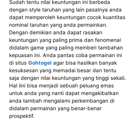
Sudah tentu nilai keuntungan ini berbeda
dengan style taruhan yang lain pasalnya anda
dapat memperoleh keuntungan cocok kuantitas
nominal taruhan yang anda permainkan.
Dengan demikian anda dapat rasakan
keuntungan yang paling prima dan fenomenal
didalam game yang paling memberi tambahan
kepuasan ini. Anda pantas coba permainan ini
di situs
Gohtogel
agar bisa hasilkan banyak
kesuksesan yang memadai besar dan tentu
saja dengan nilai keuntungan yang tinggi sekali.
Hal iini bisa menjadi sebuah peluang emas
untuk anda yang nanti dapat mengakibatkan
anda tambah mengalami perkembangan di
didalam permainan yang benar-benar
prospektif.