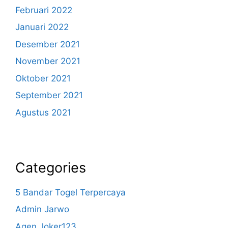
Februari 2022
Januari 2022
Desember 2021
November 2021
Oktober 2021
September 2021
Agustus 2021
Categories
5 Bandar Togel Terpercaya
Admin Jarwo
Agen Joker123