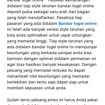
Bandar togel online – Hasilkan kemenangan
didalam tiap style taruhan bandar togel online
deposit pulsa sebagai satu arah dari bagian
yang telah mendaftarkan. Pasalnya tiap
pasaran yang ada didalam
Bandar togel online
ini telah ada banyak variasi style taruhan yang
bisa anda optimalkan untuk capai untungkan
yang memadai tinggi. Tiap style taruhan yang
ada didalam bandar togel online ini mempunyai
keuntungan yang berbeda sampai anda bisa
bermain dengan optimal didalam permainan ini
agar bisa hasilkan banyak kesuksesan. Dengan
peluang yang memadai terbuka itu dapat
menambah nilai keuntungan yang memadai
berlebihan dan tentu saja dapat siap untuk
memberi kepuasan untuk anda.
Sudah tentu peluang emas ini harus Anda pakai