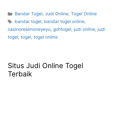
K
Bandar Togel
,
Judi Online
,
Togel Online
a
T
bandar togel
,
bandar togel online
,
t
a
casinorealmoneyeyu
,
gohtogel
,
judi online
,
judi
e
g
togel
,
togel
,
togel online
g
o
r
i
Situs Judi Online Togel
Terbaik