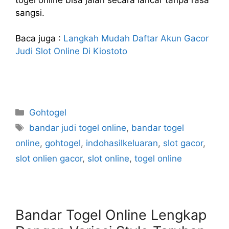
sangsi.
Baca juga :
Langkah Mudah Daftar Akun Gacor
Judi Slot Online Di Kiostoto
K
Gohtogel
a
T
bandar judi togel online
,
bandar togel
t
a
online
,
gohtogel
,
indohasilkeluaran
,
slot gacor
,
e
g
slot onlien gacor
,
slot online
,
togel online
g
o
r
i
Bandar Togel Online Lengkap