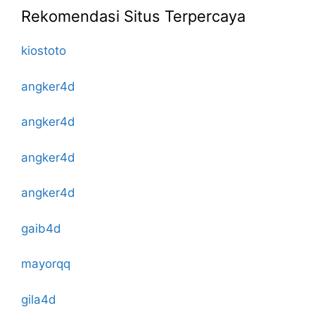
Rekomendasi Situs Terpercaya
kiostoto
angker4d
angker4d
angker4d
angker4d
gaib4d
mayorqq
gila4d