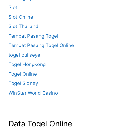
Slot
Slot Online
Slot Thailand
Tempat Pasang Togel
Tempat Pasang Togel Online
togel bullseye
Togel Hongkong
Togel Online
Togel Sidney
WinStar World Casino
Data Togel Online