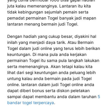
yang cuma bermodal 1000 bisa gapai hadiah
juta kalau memenanginya. Lantaran itu kita
tidak kebingungan sejumlah pemain serta
pemadat permainan Togel banyak jadi mapan
lantaran menang bermain judi Togel.
Dengan hadiah yang cukup besar, diyakini hal
inilah yang menjadi daya tarik. Atau Bermain
Togel dalam judi online yang terus lebih berikan
keuntungan. Di mana pula anda kerjakan
permainan Togel itu sama pula langkah lakukan
serta memenanginya. Akan tetapi kalau kita
lihat dari segi keuntungan anda peluang lebih
untung kalau anda bermain pada judi Togel
online. lantaran dalam judi Togel online anda
dapat diberi bonus serta diskon peletakan
sampai dapat membantu anda dalam taruhan
5
bandar togel terpercaya
.