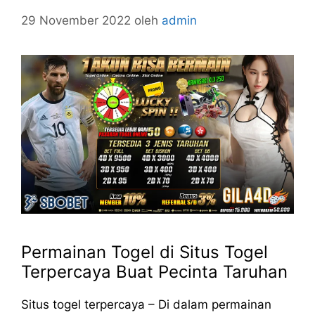
29 November 2022
oleh
admin
Permainan Togel di Situs Togel
Terpercaya Buat Pecinta Taruhan
Situs togel terpercaya – Di dalam permainan