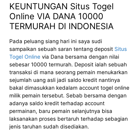
KEUNTUNGAN Situs Togel
Online VIA DANA 10000
TERMURAH DI INDONESIA
Pada peluang siang hari ini saya sudi
sampaikan sebuah saran tentang deposit
Situs
Togel Online
via Dana bersama dengan nilai
sebesar 10000 termurah. Deposit ialah sebuah
transaksi di mana seorang pemain menukarkan
sejumlah uang asli jadi saldo kredit nantinya
bakal dimasukkan kedalam account togel online
milik pemain tersebut. Sebab bersama dengan
adanya saldo kredit terhadap account
permainan, baru pemain selanjutnya bisa
laksanakan proses bertaruh terhadap sebagian
jenis taruhan sudah disediakan.