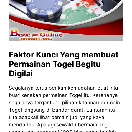
Faktor Kunci Yang membuat
Permainan Togel Begitu
Digilai
Segalanya terus berikan kemudahan buat kita
buat kerjakan permainan Togel itu. Karenanya
segalanya tergantung pilihan kita mau bermain
Togel langsung di bandar darat. Lantaran itu
kita acapkali lihat pemain judi yang kaya
mendadak. Apalagi sewaktu bermain Togel