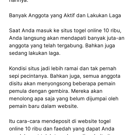
harinya.
Banyak Anggota yang Aktif dan Lakukan Laga
Saat Anda masuk ke situs togel online 10 ribu,
Anda langsung akan mendapati banyak juta-an
anggota yang telah tergabung. Bahkan juga
sedang lakukan laga.
Kondisi situs jadi lebih ramai dan tak pernah
sepi pecintanya. Bahkan juga, semua anggota
disitu akan menyongsong beberapa pemain
pemula dengan gembira. Mereka akan
menolong apa saja yang belum dijumpai oleh
pemain baru dalam website.
Itu cara-cara mendeposit di website togel
online 10 ribu dan faedah yang dapat Anda