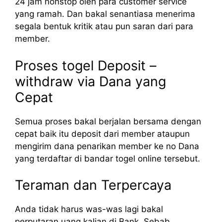
24 jam nonstop oleh para customer service
yang ramah. Dan bakal senantiasa menerima
segala bentuk kritik atau pun saran dari para
member.
Proses togel Deposit –
withdraw via Dana yang
Cepat
Semua proses bakal berjalan bersama dengan
cepat baik itu deposit dari member ataupun
mengirim dana penarikan member ke no Dana
yang terdaftar di bandar togel online tersebut.
Teraman dan Terpercaya
Anda tidak harus was-was lagi bakal
perputaran uang kalian di Bank. Sebab