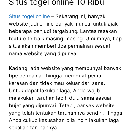
Situs togel online 10 Ribu
Situs togel online
– Sekarang ini, banyak
website judi online banyak muncul untuk ajak
beberapa penjudi tergabung. Lantas rasakan
feature terbaik masing-masing. Umumnya, tiap
situs akan memberi tipe permainan sesuai
nama website yang dipunyai.
Kadang, ada website yang mempunyai banyak
tipe permainan hingga membuat pemain
kerasan dan tidak mau keluar dari sana.
Untuk dapat lakukan laga, Anda wajib
melakukan taruhan lebih dulu sama sesuai
bujet yang dipunyai. Tetapi, banyak website
yang telah tentukan taruhannya sendiri. Hingga
Anda cukup kesusahan bila ingin lakukan laga
sekalian taruhannya.