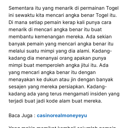
Sementara itu yang menarik di permainan Togel
ini sewaktu kita mencari angka benar Togel itu.
Di mana setiap pemain kerap kali punya cara
menarik di mencari angka benar itu buat
membantu kemenangan mereka. Ada sekian
banyak pemain yang mencari angka benar itu
melalui suatu mimpi yang dia alami. Kadang-
kadang dia menanyai orang apakan punya
mimpi buat memperoleh angka jitui itu. Ada
yang mencari angka benar itu dengan
menayakan ke dukun atau jin dengan banyak
sesajen yang mereka persiapkan. Kadang-
kadang ada yang terus mengamati insiden yang
terjadi buat jadi kode alam buat mereka.
Baca Juga :
casinorealmoneyeyu