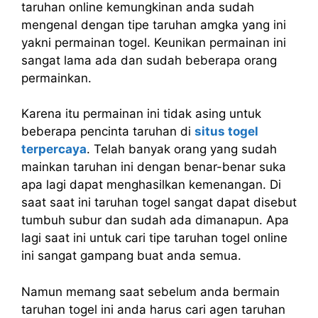
taruhan online kemungkinan anda sudah
mengenal dengan tipe taruhan amgka yang ini
yakni permainan togel. Keunikan permainan ini
sangat lama ada dan sudah beberapa orang
permainkan.
Karena itu permainan ini tidak asing untuk
beberapa pencinta taruhan di
situs togel
terpercaya
. Telah banyak orang yang sudah
mainkan taruhan ini dengan benar-benar suka
apa lagi dapat menghasilkan kemenangan. Di
saat saat ini taruhan togel sangat dapat disebut
tumbuh subur dan sudah ada dimanapun. Apa
lagi saat ini untuk cari tipe taruhan togel online
ini sangat gampang buat anda semua.
Namun memang saat sebelum anda bermain
taruhan togel ini anda harus cari agen taruhan