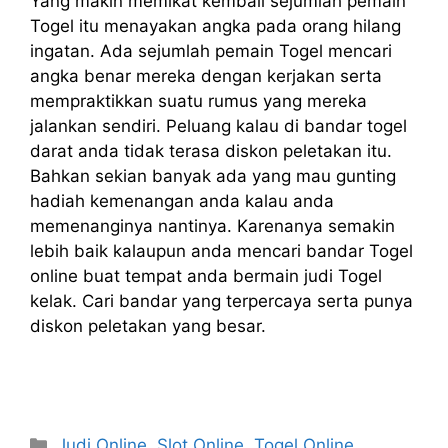
Yang makin memikat kembali sejumlah pemain
Togel itu menayakan angka pada orang hilang
ingatan. Ada sejumlah pemain Togel mencari
angka benar mereka dengan kerjakan serta
mempraktikkan suatu rumus yang mereka
jalankan sendiri. Peluang kalau di bandar togel
darat anda tidak terasa diskon peletakan itu.
Bahkan sekian banyak ada yang mau gunting
hadiah kemenangan anda kalau anda
memenanginya nantinya. Karenanya semakin
lebih baik kalaupun anda mencari bandar Togel
online buat tempat anda bermain judi Togel
kelak. Cari bandar yang terpercaya serta punya
diskon peletakan yang besar.
K
Judi Online
,
Slot Online
,
Togel Online