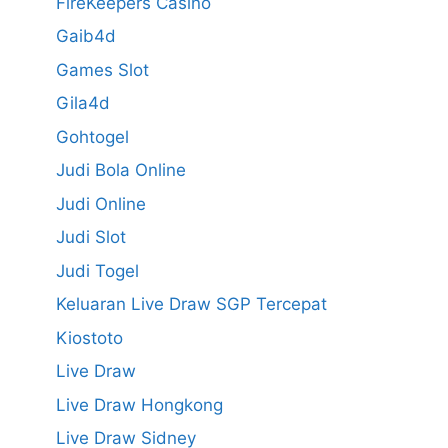
FireKeepers Casino
Gaib4d
Games Slot
Gila4d
Gohtogel
Judi Bola Online
Judi Online
Judi Slot
Judi Togel
Keluaran Live Draw SGP Tercepat
Kiostoto
Live Draw
Live Draw Hongkong
Live Draw Sidney