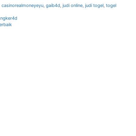
,
casinorealmoneyeyu
,
gaib4d
,
judi online
,
judi togel
,
togel
Angker4d
erbaik