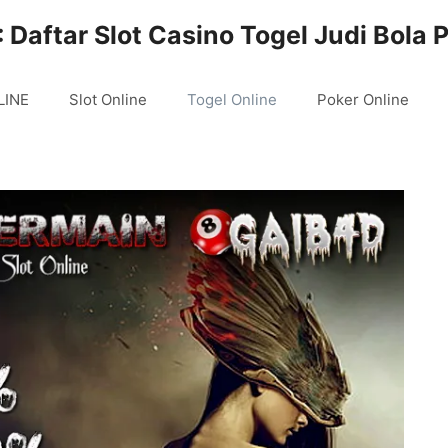
Daftar Slot Casino Togel Judi Bola 
LINE
Slot Online
Togel Online
Poker Online