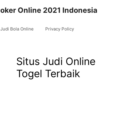
Poker Online 2021 Indonesia
Judi Bola Online
Privacy Policy
Situs Judi Online
Togel Terbaik