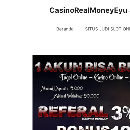
Langsung
CasinoRealMoneyEyu : 
ke
isi
Beranda
SITUS JUDI SLOT ON