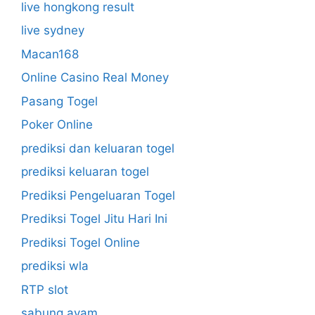
live hongkong result
live sydney
Macan168
Online Casino Real Money
Pasang Togel
Poker Online
prediksi dan keluaran togel
prediksi keluaran togel
Prediksi Pengeluaran Togel
Prediksi Togel Jitu Hari Ini
Prediksi Togel Online
prediksi wla
RTP slot
sabung ayam