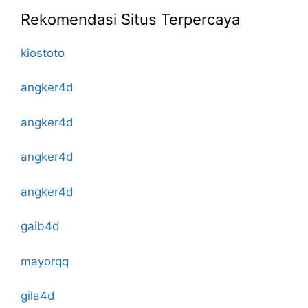
Rekomendasi Situs Terpercaya
kiostoto
angker4d
angker4d
angker4d
angker4d
gaib4d
mayorqq
gila4d