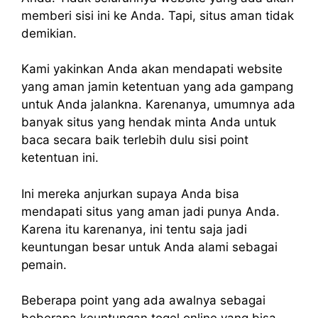
memberi sisi ini ke Anda. Tapi, situs aman tidak
demikian.
Kami yakinkan Anda akan mendapati website
yang aman jamin ketentuan yang ada gampang
untuk Anda jalankna. Karenanya, umumnya ada
banyak situs yang hendak minta Anda untuk
baca secara baik terlebih dulu sisi point
ketentuan ini.
Ini mereka anjurkan supaya Anda bisa
mendapati situs yang aman jadi punya Anda.
Karena itu karenanya, ini tentu saja jadi
keuntungan besar untuk Anda alami sebagai
pemain.
Beberapa point yang ada awalnya sebagai