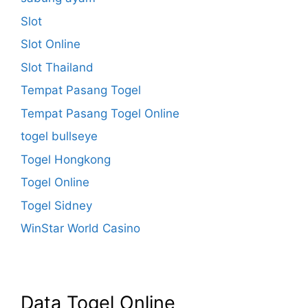
Slot
Slot Online
Slot Thailand
Tempat Pasang Togel
Tempat Pasang Togel Online
togel bullseye
Togel Hongkong
Togel Online
Togel Sidney
WinStar World Casino
Data Togel Online