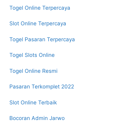
Togel Online Terpercaya
Slot Online Terpercaya
Togel Pasaran Terpercaya
Togel Slots Online
Togel Online Resmi
Pasaran Terkomplet 2022
Slot Online Terbaik
Bocoran Admin Jarwo