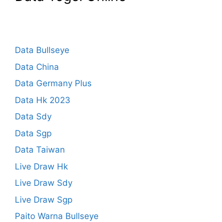
Data Bullseye
Data China
Data Germany Plus
Data Hk 2023
Data Sdy
Data Sgp
Data Taiwan
Live Draw Hk
Live Draw Sdy
Live Draw Sgp
Paito Warna Bullseye