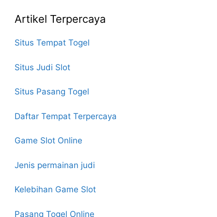
Artikel Terpercaya
Situs Tempat Togel
Situs Judi Slot
Situs Pasang Togel
Daftar Tempat Terpercaya
Game Slot Online
Jenis permainan judi
Kelebihan Game Slot
Pasang Togel Online