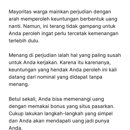
Mayoritas warga mainkan perjudian dengan
arah memperoleh keuntungan berbentuk uang
nanti. Namun, ini terang tidak gampang untuk
Anda peroleh ingat perlu tercetak kemenangan
terlebih dulu.
Menang di perjudian ialah hal yang paling susah
untuk Anda kerjakan. Karena itu karenanya,
keuntungan yang hendak Anda peroleh ini kali
datang dari nominal yang didapat tanpa
menang.
Betul sekali, Anda bisa memenangi uang
dengan memakai bonus yang situs pasarkan.
Cukup lakukan langkah-langkah yang simpel
dan Anda akan mendapati uang jadi punya
Anda.