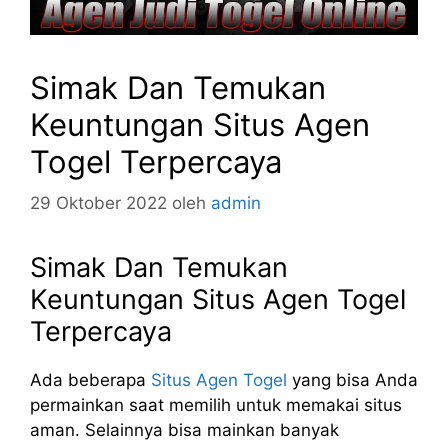
Simak Dan Temukan
Keuntungan Situs Agen
Togel Terpercaya
29 Oktober 2022
oleh
admin
Simak Dan Temukan
Keuntungan Situs Agen Togel
Terpercaya
Ada beberapa
Situs Agen Togel
yang bisa Anda
permainkan saat memilih untuk memakai situs
aman. Selainnya bisa mainkan banyak