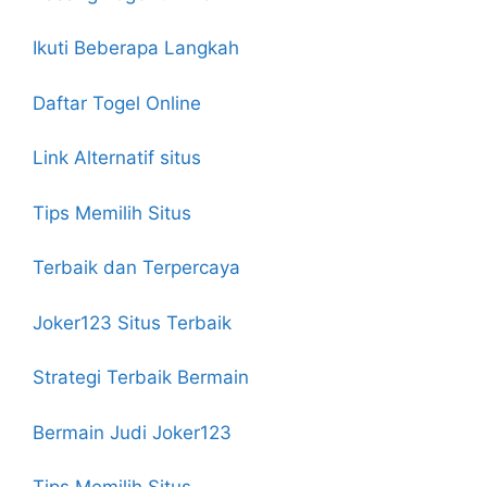
Ikuti Beberapa Langkah
Daftar Togel Online
Link Alternatif situs
Tips Memilih Situs
Terbaik dan Terpercaya
Joker123 Situs Terbaik
Strategi Terbaik Bermain
Bermain Judi Joker123