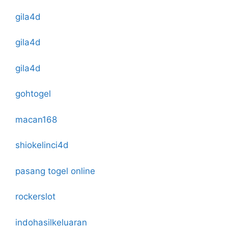
gila4d
gila4d
gila4d
gohtogel
macan168
shiokelinci4d
pasang togel online
rockerslot
indohasilkeluaran