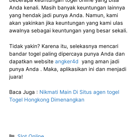
beberapa keuntungan togel online yang bisa
Anda kenali. Masih banyak keuntungan lainnya
yang hendak jadi punya Anda. Namun, kami
akan yakinkan jika keuntungan yang kami ulas
awalnya sebagai keuntungan yang besar sekali.
Tidak yakin? Karena itu, selekasnya mencari
bandar togel paling dipercaya punya Anda dan
dapatkan website
angker4d
yang aman jadi
punya Anda . Maka, aplikasikan ini dan menjadi
juara!
Baca Juga :
Nikmati Main Di Situs agen togel
Togel Hongkong Dimenangkan
K
Slot Online