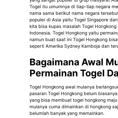
yang sangat populer di grup masyarat A
Togel itu umumnya di tiap-tiap negara m
nama sama berikut nama negara tersebu
populer di Asia yaitu Togel Singapore d
kita bisa kupas masalah Togel Hongkong 
Indonesia. Togel Hongkong yaitu permain
namun buat saat ini Togel Hongkong bis
seperti Amerika Sydney Kamboja dan ter
Bagaimana Awal Mu
Permainan Togel D
Togel Hongkong awal mulanya berlangsun
pasaran Togel Hongkong belum biasanya
yang bisa membuat togel hongkong maju b
mulanya cuma dimainkan di hongkong saja
belumlah banyak yang memainkan.