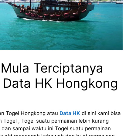
Mula Terciptanya
l Data HK Hongkong
en Togel Hongkong atau
Data HK
di sini kami bisa
Togel , Togel suatu permainan lebih kurang
k dan sampai waktu ini Togel suatu permainan