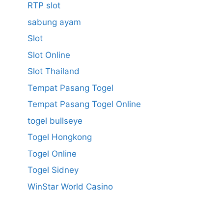
RTP slot
sabung ayam
Slot
Slot Online
Slot Thailand
Tempat Pasang Togel
Tempat Pasang Togel Online
togel bullseye
Togel Hongkong
Togel Online
Togel Sidney
WinStar World Casino