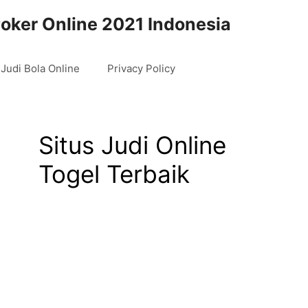
Poker Online 2021 Indonesia
Judi Bola Online
Privacy Policy
Situs Judi Online
Togel Terbaik