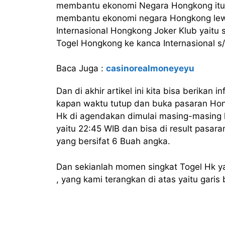
membantu ekonomi Negara Hongkong itu m
membantu ekonomi negara Hongkong lew
Internasional Hongkong Joker Klub yait
Togel Hongkong ke kanca Internasional s/d
Baca Juga :
casinorealmoneyeyu
Dan di akhir artikel ini kita bisa berika
kapan waktu tutup dan buka pasaran Hong
Hk di agendakan dimulai masing-masing 
yaitu 22:45 WIB dan bisa di result pasa
yang bersifat 6 Buah angka.
Dan sekianlah momen singkat Togel Hk 
, yang kami terangkan di atas yaitu gari