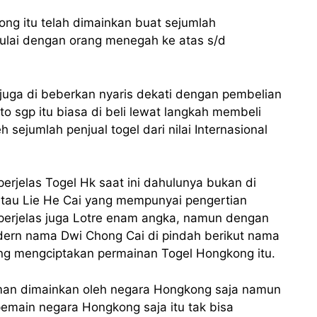
ng itu telah dimainkan buat sejumlah
ulai dengan orang menegah ke atas s/d
juga di beberkan nyaris dekati dengan pembelian
oto sgp itu biasa di beli lewat langkah membeli
h sejumlah penjual togel dari nilai Internasional
perjelas Togel Hk saat ini dahulunya bukan di
atau Lie He Cai yang mempunyai pengertian
 perjelas juga Lotre enam angka, namun dengan
dern nama Dwi Chong Cai di pindah berikut nama
g mengciptakan permainan Togel Hongkong itu.
man dimainkan oleh negara Hongkong saja namun
pemain negara Hongkong saja itu tak bisa