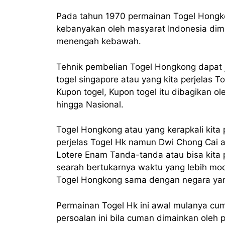
Pada tahun 1970 permainan Togel Hongko
kebanyakan oleh masyarat Indonesia dim
menengah kebawah.
Tehnik pembelian Togel Hongkong dapat 
togel singapore atau yang kita perjelas T
Kupon togel, Kupon togel itu dibagikan ole
hingga Nasional.
Togel Hongkong atau yang kerapkali kita 
perjelas Togel Hk namun Dwi Chong Cai 
Lotere Enam Tanda-tanda atau bisa kita
searah bertukarnya waktu yang lebih mo
Togel Hongkong sama dengan negara yan
Permainan Togel Hk ini awal mulanya cu
persoalan ini bila cuman dimainkan oleh 