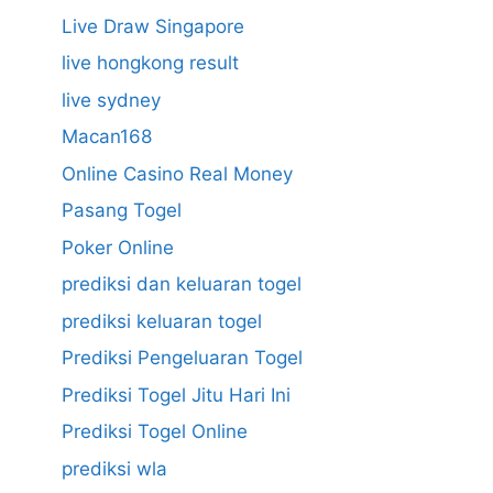
Live Draw Singapore
live hongkong result
live sydney
Macan168
Online Casino Real Money
Pasang Togel
Poker Online
prediksi dan keluaran togel
prediksi keluaran togel
Prediksi Pengeluaran Togel
Prediksi Togel Jitu Hari Ini
Prediksi Togel Online
prediksi wla