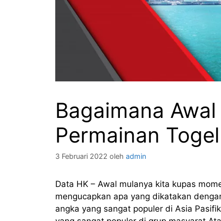
Bagaimana Awal 
Permainan Toge
3 Februari 2022
oleh
admin
Data HK – Awal mulanya kita kupas mom
mengucapkan apa yang dikatakan dengan 
angka yang sangat populer di Asia Pasifi