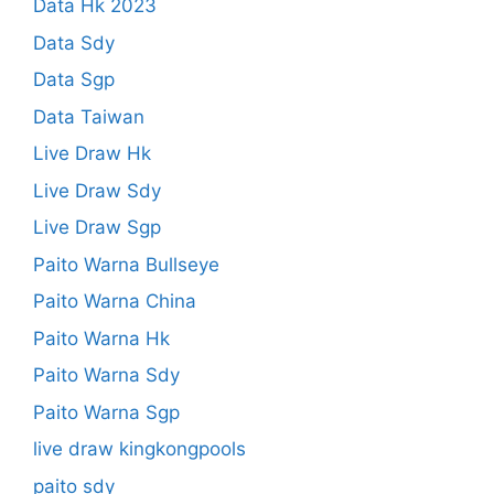
Data Hk 2023
Data Sdy
Data Sgp
Data Taiwan
Live Draw Hk
Live Draw Sdy
Live Draw Sgp
Paito Warna Bullseye
Paito Warna China
Paito Warna Hk
Paito Warna Sdy
Paito Warna Sgp
live draw kingkongpools
paito sdy