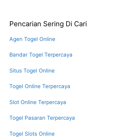
Pencarian Sering Di Cari
Agen Togel Online
Bandar Togel Terpercaya
Situs Togel Online
Togel Online Terpercaya
Slot Online Terpercaya
Togel Pasaran Terpercaya
Togel Slots Online