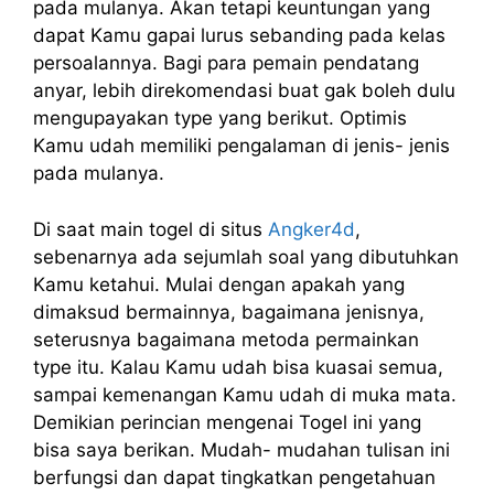
pada mulanya. Akan tetapi keuntungan yang
dapat Kamu gapai lurus sebanding pada kelas
persoalannya. Bagi para pemain pendatang
anyar, lebih direkomendasi buat gak boleh dulu
mengupayakan type yang berikut. Optimis
Kamu udah memiliki pengalaman di jenis- jenis
pada mulanya.
Di saat main togel di situs
Angker4d
,
sebenarnya ada sejumlah soal yang dibutuhkan
Kamu ketahui. Mulai dengan apakah yang
dimaksud bermainnya, bagaimana jenisnya,
seterusnya bagaimana metoda permainkan
type itu. Kalau Kamu udah bisa kuasai semua,
sampai kemenangan Kamu udah di muka mata.
Demikian perincian mengenai Togel ini yang
bisa saya berikan. Mudah- mudahan tulisan ini
berfungsi dan dapat tingkatkan pengetahuan