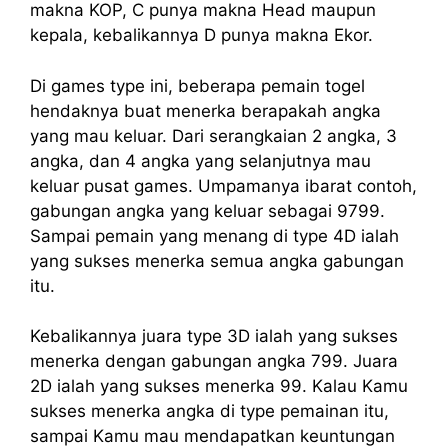
makna KOP, C punya makna Head maupun
kepala, kebalikannya D punya makna Ekor.
Di games type ini, beberapa pemain togel
hendaknya buat menerka berapakah angka
yang mau keluar. Dari serangkaian 2 angka, 3
angka, dan 4 angka yang selanjutnya mau
keluar pusat games. Umpamanya ibarat contoh,
gabungan angka yang keluar sebagai 9799.
Sampai pemain yang menang di type 4D ialah
yang sukses menerka semua angka gabungan
itu.
Kebalikannya juara type 3D ialah yang sukses
menerka dengan gabungan angka 799. Juara
2D ialah yang sukses menerka 99. Kalau Kamu
sukses menerka angka di type pemainan itu,
sampai Kamu mau mendapatkan keuntungan