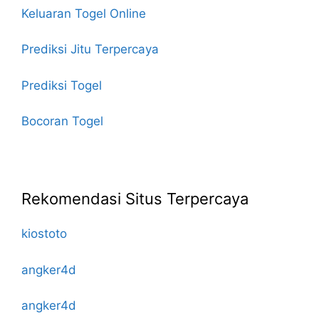
Keluaran Togel Online
Prediksi Jitu Terpercaya
Prediksi Togel
Bocoran Togel
Rekomendasi Situs Terpercaya
kiostoto
angker4d
angker4d