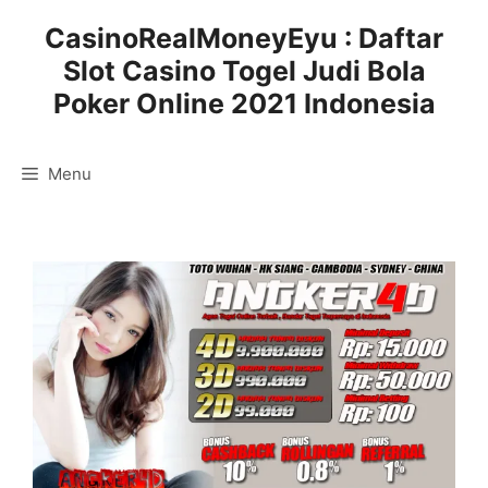
Langsung
CasinoRealMoneyEyu : Daftar
ke
Slot Casino Togel Judi Bola
isi
Poker Online 2021 Indonesia
Menu