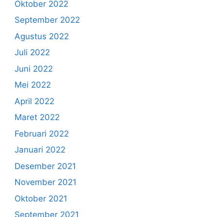
Oktober 2022
September 2022
Agustus 2022
Juli 2022
Juni 2022
Mei 2022
April 2022
Maret 2022
Februari 2022
Januari 2022
Desember 2021
November 2021
Oktober 2021
September 2021