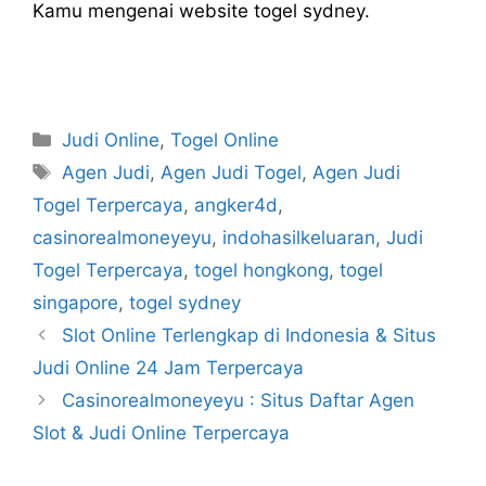
Kamu mengenai website togel sydney.
K
Judi Online
,
Togel Online
a
T
Agen Judi
,
Agen Judi Togel
,
Agen Judi
t
a
Togel Terpercaya
,
angker4d
,
e
g
casinorealmoneyeyu
,
indohasilkeluaran
,
Judi
g
Togel Terpercaya
,
togel hongkong
,
togel
o
r
singapore
,
togel sydney
i
Slot Online Terlengkap di Indonesia & Situs
Judi Online 24 Jam Terpercaya
Casinorealmoneyeyu : Situs Daftar Agen
Slot & Judi Online Terpercaya