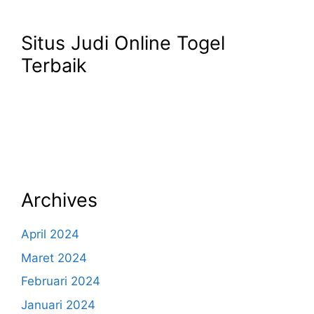
Situs Judi Online Togel
Terbaik
Archives
April 2024
Maret 2024
Februari 2024
Januari 2024