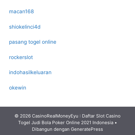
macan168
shiokelinci4d
pasang togel online
rockerslot
indohasilkeluaran
okewin
© 2026 CasinoRealMoneyEyu : Daftar Slot Casino
Togel Judi Bola Poker Online 2021 Indonesia
•
Dibangun dengan
GeneratePress