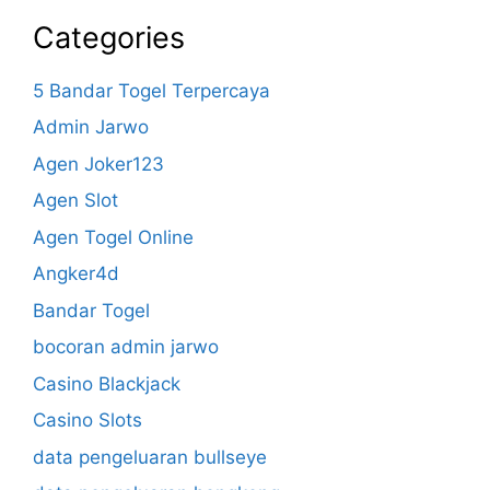
Categories
5 Bandar Togel Terpercaya
Admin Jarwo
Agen Joker123
Agen Slot
Agen Togel Online
Angker4d
Bandar Togel
bocoran admin jarwo
Casino Blackjack
Casino Slots
data pengeluaran bullseye