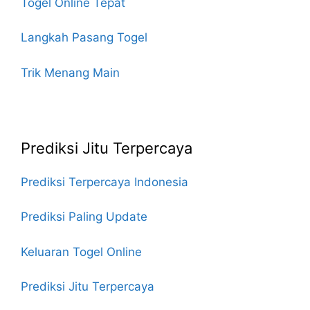
Togel Online Tepat
Langkah Pasang Togel
Trik Menang Main
Prediksi Jitu Terpercaya
Prediksi Terpercaya Indonesia
Prediksi Paling Update
Keluaran Togel Online
Prediksi Jitu Terpercaya