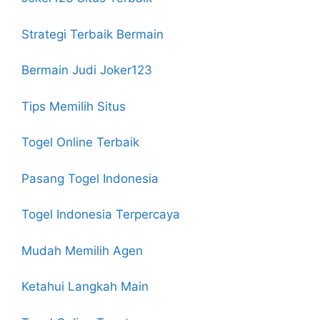
Strategi Terbaik Bermain
Bermain Judi Joker123
Tips Memilih Situs
Togel Online Terbaik
Pasang Togel Indonesia
Togel Indonesia Terpercaya
Mudah Memilih Agen
Ketahui Langkah Main