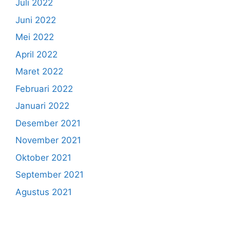
Juli 2022
Juni 2022
Mei 2022
April 2022
Maret 2022
Februari 2022
Januari 2022
Desember 2021
November 2021
Oktober 2021
September 2021
Agustus 2021