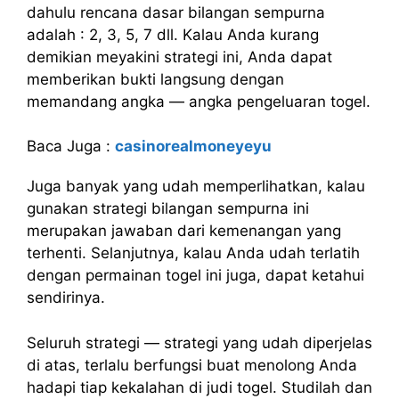
dahulu rencana dasar bilangan sempurna
adalah : 2, 3, 5, 7 dll. Kalau Anda kurang
demikian meyakini strategi ini, Anda dapat
memberikan bukti langsung dengan
memandang angka — angka pengeluaran togel.
Baca Juga :
casinorealmoneyeyu
Juga banyak yang udah memperlihatkan, kalau
gunakan strategi bilangan sempurna ini
merupakan jawaban dari kemenangan yang
terhenti. Selanjutnya, kalau Anda udah terlatih
dengan permainan togel ini juga, dapat ketahui
sendirinya.
Seluruh strategi — strategi yang udah diperjelas
di atas, terlalu berfungsi buat menolong Anda
hadapi tiap kekalahan di judi togel. Studilah dan