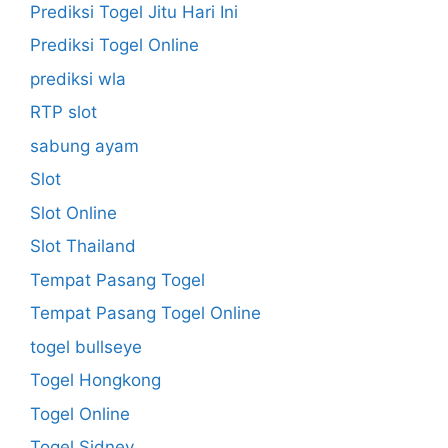
Prediksi Togel Jitu Hari Ini
Prediksi Togel Online
prediksi wla
RTP slot
sabung ayam
Slot
Slot Online
Slot Thailand
Tempat Pasang Togel
Tempat Pasang Togel Online
togel bullseye
Togel Hongkong
Togel Online
Togel Sidney