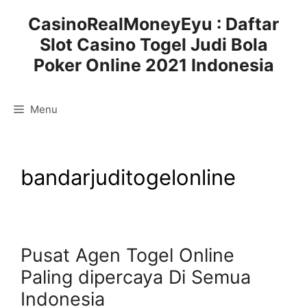
Langsung
CasinoRealMoneyEyu : Daftar
ke
Slot Casino Togel Judi Bola
isi
Poker Online 2021 Indonesia
Menu
bandarjuditogelonline
Pusat Agen Togel Online
Paling dipercaya Di Semua
Indonesia