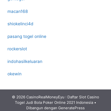
macan168
shiokelinci4d
pasang togel online
rockerslot
indohasilkeluaran
okewin
© 2026 CasinoRealMoneyEyu : Daftar Slot Casino
Togel Judi Bola Poker Online 2021 Indonesia
•
Dibangun dengan
GeneratePress