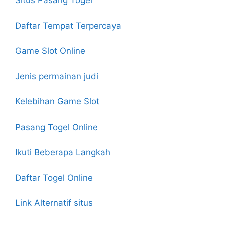
Situs Pasang Togel
Daftar Tempat Terpercaya
Game Slot Online
Jenis permainan judi
Kelebihan Game Slot
Pasang Togel Online
Ikuti Beberapa Langkah
Daftar Togel Online
Link Alternatif situs