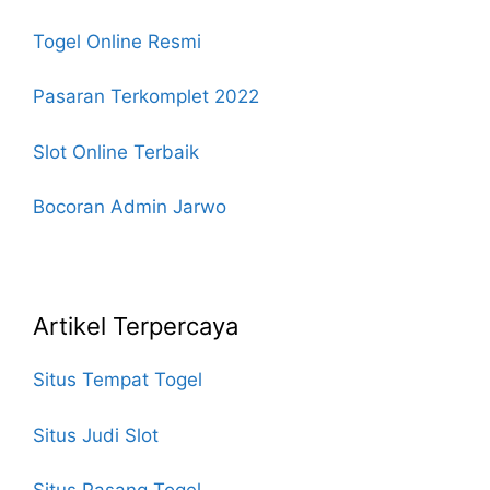
Togel Online Resmi
Pasaran Terkomplet 2022
Slot Online Terbaik
Bocoran Admin Jarwo
Artikel Terpercaya
Situs Tempat Togel
Situs Judi Slot