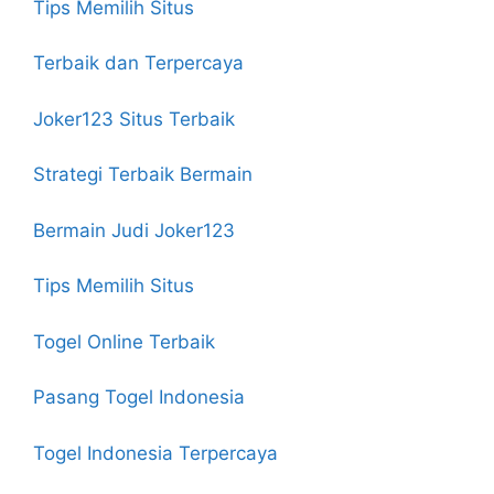
Tips Memilih Situs
Terbaik dan Terpercaya
Joker123 Situs Terbaik
Strategi Terbaik Bermain
Bermain Judi Joker123
Tips Memilih Situs
Togel Online Terbaik
Pasang Togel Indonesia
Togel Indonesia Terpercaya