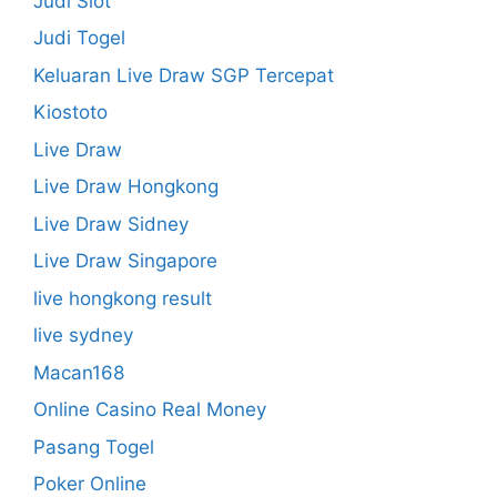
Judi Slot
Judi Togel
Keluaran Live Draw SGP Tercepat
Kiostoto
Live Draw
Live Draw Hongkong
Live Draw Sidney
Live Draw Singapore
live hongkong result
live sydney
Macan168
Online Casino Real Money
Pasang Togel
Poker Online