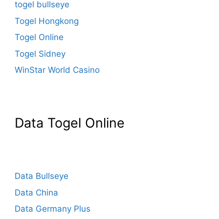
togel bullseye
Togel Hongkong
Togel Online
Togel Sidney
WinStar World Casino
Data Togel Online
Data Bullseye
Data China
Data Germany Plus