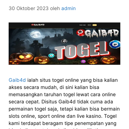
30 Oktober 2023
oleh
admin
Gaib4d
ialah situs togel online yang bisa kalian
akses secara mudah, di sini kalian bisa
memasangkan taruhan togel lewat cara online
secara cepat. Disitus Gaib4d tidak cuma ada
permainan togel saja, tetapi kalian bisa bermain
slots online, sport online dan live kasino. Togel
kami terdapat beragam tipe penempatan yang