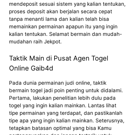
mendeposit sesuai sistem yang kalian tentukan,
proses deposit akan berjalan secara cepat
tanpa menanti lama dan kalian telah bisa
memainkan permainan apapun itu yang ingin
kalian tentukan. Selamat bermain dan mudah-
mudahan raih Jekpot.
Taktik Main di Pusat Agen Togel
Online Gaib4d
Pada dunia permainan judi online, taktik
bermain togel jadi poin penting untuk didalami.
Pertama, lakukan penelitian lebih dulu pada
togel yang ingin kalian mainkan. Lantas lihat
tipe permainan yang terdapat, dan pastikanlah
tipe apa yang ingin kalian mainkan. Seterusnya,
tetapkan batasan optimal yang bisa Kamu