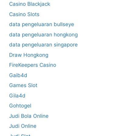
Casino Blackjack
Casino Slots
data pengeluaran bullseye
data pengeluaran hongkong
data pengeluaran singapore
Draw Hongkong
FireKeepers Casino
Gaib4d
Games Slot
Gila4d
Gohtogel
Judi Bola Online
Judi Online