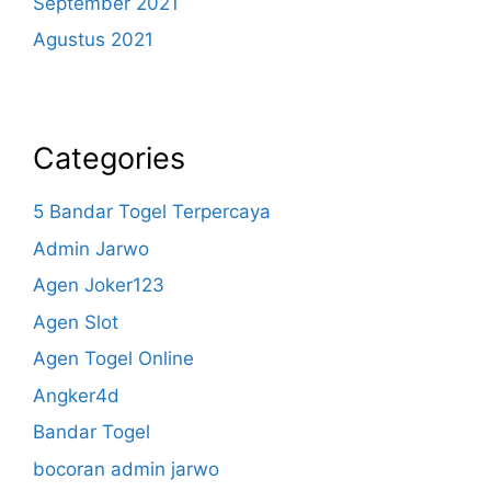
September 2021
Agustus 2021
Categories
5 Bandar Togel Terpercaya
Admin Jarwo
Agen Joker123
Agen Slot
Agen Togel Online
Angker4d
Bandar Togel
bocoran admin jarwo