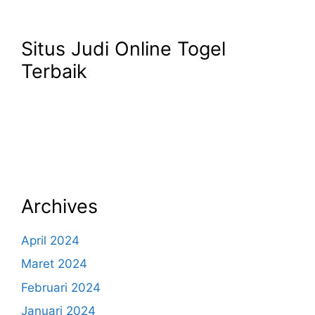
o
r
Situs Judi Online Togel
i
Terbaik
Archives
April 2024
Maret 2024
Februari 2024
Januari 2024