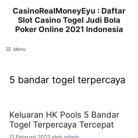
Langsung
CasinoRealMoneyEyu : Daftar
ke
Slot Casino Togel Judi Bola
isi
Poker Online 2021 Indonesia
Menu
5 bandar togel terpercaya
Keluaran HK Pools 5 Bandar
Togel Terpercaya Tercepat
11 Februari 2022
oleh
admin