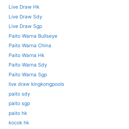
Live Draw Hk
Live Draw Sdy
Live Draw Sgp
Paito Warna Bullseye
Paito Warna China
Paito Warna Hk
Paito Warna Sdy
Paito Warna Sgp
live draw kingkongpools
paito sdy
paito sgp
paito hk
kocok hk