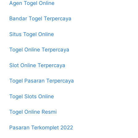
Agen Togel Online
Bandar Togel Terpercaya
Situs Togel Online
Togel Online Terpercaya
Slot Online Terpercaya
Togel Pasaran Terpercaya
Togel Slots Online
Togel Online Resmi
Pasaran Terkomplet 2022