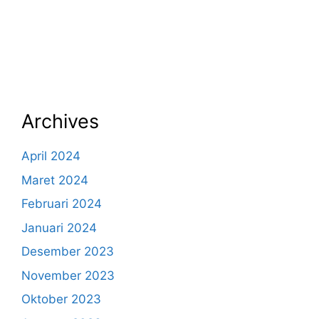
Archives
April 2024
Maret 2024
Februari 2024
Januari 2024
Desember 2023
November 2023
Oktober 2023