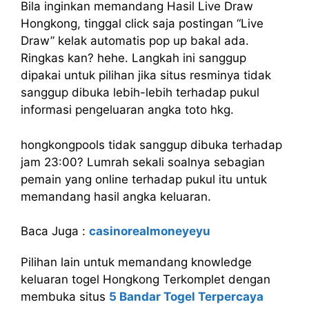
Bila inginkan memandang Hasil Live Draw
Hongkong, tinggal click saja postingan “Live
Draw” kelak automatis pop up bakal ada.
Ringkas kan? hehe. Langkah ini sanggup
dipakai untuk pilihan jika situs resminya tidak
sanggup dibuka lebih-lebih terhadap pukul
informasi pengeluaran angka toto hkg.
hongkongpools tidak sanggup dibuka terhadap
jam 23:00? Lumrah sekali soalnya sebagian
pemain yang online terhadap pukul itu untuk
memandang hasil angka keluaran.
Baca Juga :
casinorealmoneyeyu
Pilihan lain untuk memandang knowledge
keluaran togel Hongkong Terkomplet dengan
membuka situs
5 Bandar Togel Terpercaya