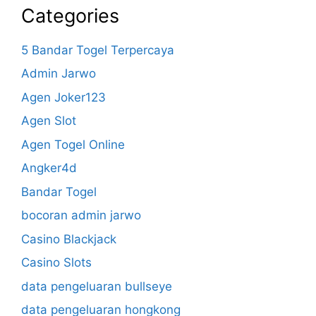
Categories
5 Bandar Togel Terpercaya
Admin Jarwo
Agen Joker123
Agen Slot
Agen Togel Online
Angker4d
Bandar Togel
bocoran admin jarwo
Casino Blackjack
Casino Slots
data pengeluaran bullseye
data pengeluaran hongkong