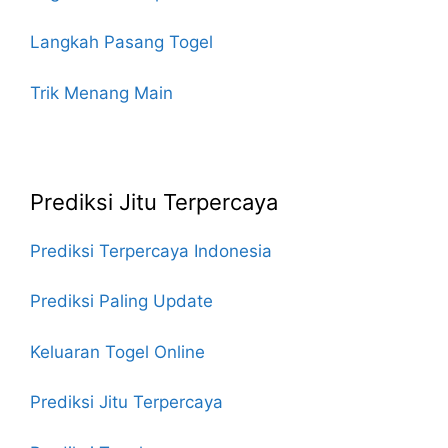
Langkah Pasang Togel
Trik Menang Main
Prediksi Jitu Terpercaya
Prediksi Terpercaya Indonesia
Prediksi Paling Update
Keluaran Togel Online
Prediksi Jitu Terpercaya