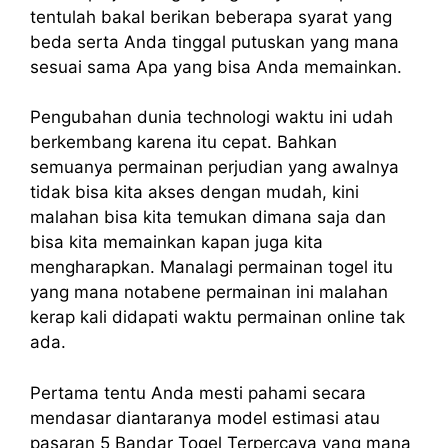
tentulah bakal berikan beberapa syarat yang
beda serta Anda tinggal putuskan yang mana
sesuai sama Apa yang bisa Anda memainkan.
Pengubahan dunia technologi waktu ini udah
berkembang karena itu cepat. Bahkan
semuanya permainan perjudian yang awalnya
tidak bisa kita akses dengan mudah, kini
malahan bisa kita temukan dimana saja dan
bisa kita memainkan kapan juga kita
mengharapkan. Manalagi permainan togel itu
yang mana notabene permainan ini malahan
kerap kali didapati waktu permainan online tak
ada.
Pertama tentu Anda mesti pahami secara
mendasar diantaranya model estimasi atau
pasaran 5 Bandar Togel Terpercaya yang mana