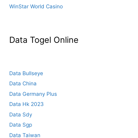
WinStar World Casino
Data Togel Online
Data Bullseye
Data China
Data Germany Plus
Data Hk 2023
Data Sdy
Data Sgp
Data Taiwan