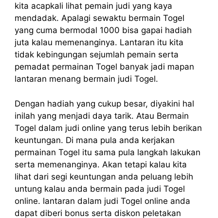
kita acapkali lihat pemain judi yang kaya
mendadak. Apalagi sewaktu bermain Togel
yang cuma bermodal 1000 bisa gapai hadiah
juta kalau memenanginya. Lantaran itu kita
tidak kebingungan sejumlah pemain serta
pemadat permainan Togel banyak jadi mapan
lantaran menang bermain judi Togel.
Dengan hadiah yang cukup besar, diyakini hal
inilah yang menjadi daya tarik. Atau Bermain
Togel dalam judi online yang terus lebih berikan
keuntungan. Di mana pula anda kerjakan
permainan Togel itu sama pula langkah lakukan
serta memenanginya. Akan tetapi kalau kita
lihat dari segi keuntungan anda peluang lebih
untung kalau anda bermain pada judi Togel
online. lantaran dalam judi Togel online anda
dapat diberi bonus serta diskon peletakan