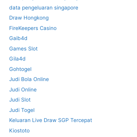
data pengeluaran singapore
Draw Hongkong
FireKeepers Casino
Gaib4d
Games Slot
Gila4d
Gohtogel
Judi Bola Online
Judi Online
Judi Slot
Judi Togel
Keluaran Live Draw SGP Tercepat
Kiostoto