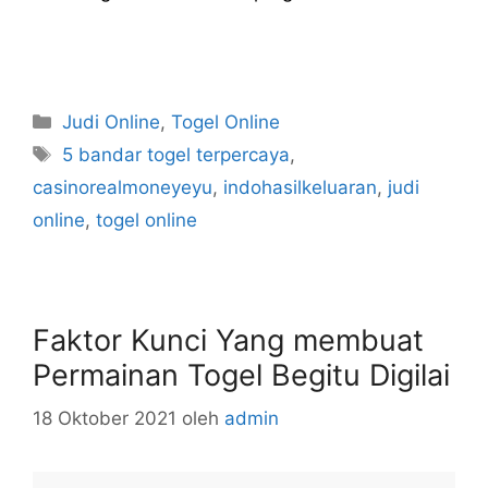
K
Judi Online
,
Togel Online
a
T
5 bandar togel terpercaya
,
t
a
casinorealmoneyeyu
,
indohasilkeluaran
,
judi
e
g
online
,
togel online
g
o
r
i
Faktor Kunci Yang membuat
Permainan Togel Begitu Digilai
18 Oktober 2021
oleh
admin