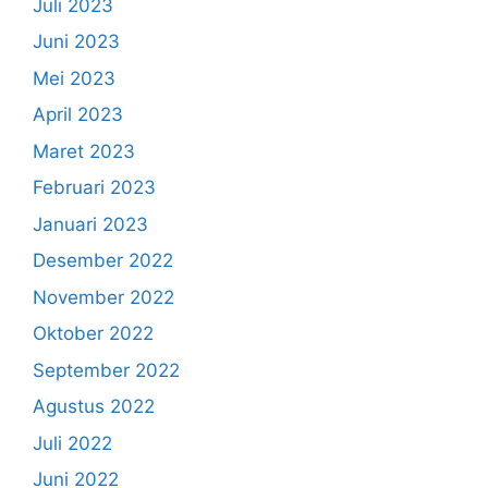
Juli 2023
Juni 2023
Mei 2023
April 2023
Maret 2023
Februari 2023
Januari 2023
Desember 2022
November 2022
Oktober 2022
September 2022
Agustus 2022
Juli 2022
Juni 2022