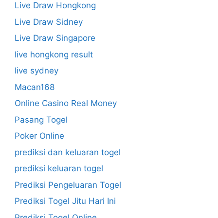
Live Draw Hongkong
Live Draw Sidney
Live Draw Singapore
live hongkong result
live sydney
Macan168
Online Casino Real Money
Pasang Togel
Poker Online
prediksi dan keluaran togel
prediksi keluaran togel
Prediksi Pengeluaran Togel
Prediksi Togel Jitu Hari Ini
Prediksi Togel Online