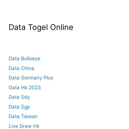
Data Togel Online
Data Bullseye
Data China
Data Germany Plus
Data Hk 2023
Data Sdy
Data Sgp
Data Taiwan
Live Draw Hk