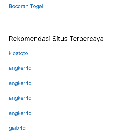
Bocoran Togel
Rekomendasi Situs Terpercaya
kiostoto
angker4d
angker4d
angker4d
angker4d
gaib4d