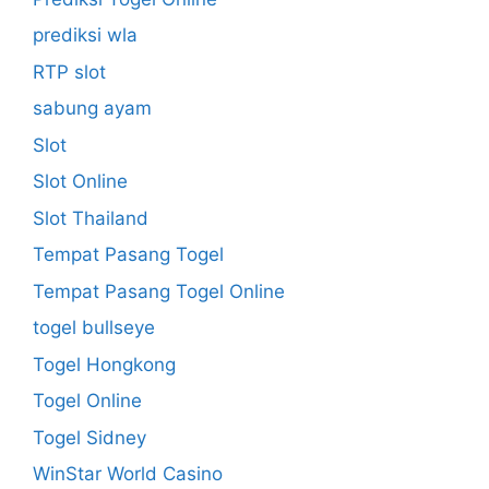
prediksi wla
RTP slot
sabung ayam
Slot
Slot Online
Slot Thailand
Tempat Pasang Togel
Tempat Pasang Togel Online
togel bullseye
Togel Hongkong
Togel Online
Togel Sidney
WinStar World Casino