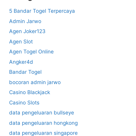
5 Bandar Togel Terpercaya
Admin Jarwo
Agen Joker123
Agen Slot
Agen Togel Online
Angker4d
Bandar Togel
bocoran admin jarwo
Casino Blackjack
Casino Slots
data pengeluaran bullseye
data pengeluaran hongkong
data pengeluaran singapore