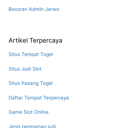
Bocoran Admin Jarwo
Artikel Terpercaya
Situs Tempat Togel
Situs Judi Slot
Situs Pasang Togel
Daftar Tempat Terpercaya
Game Slot Online
Jenis permainan judi