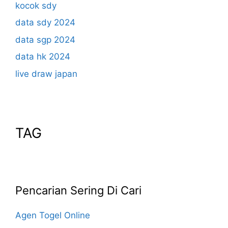
kocok sdy
data sdy 2024
data sgp 2024
data hk 2024
live draw japan
TAG
Pencarian Sering Di Cari
Agen Togel Online