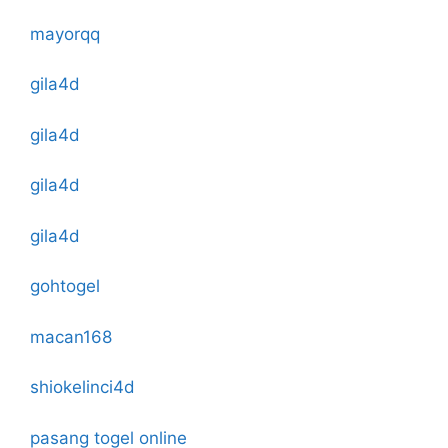
mayorqq
gila4d
gila4d
gila4d
gila4d
gohtogel
macan168
shiokelinci4d
pasang togel online