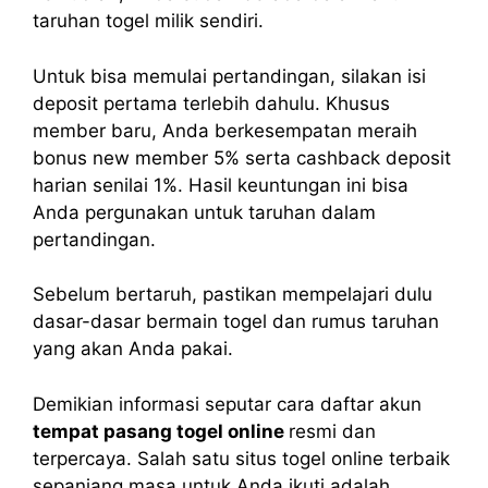
taruhan togel milik sendiri.
Untuk bisa memulai pertandingan, silakan isi
deposit pertama terlebih dahulu. Khusus
member baru, Anda berkesempatan meraih
bonus new member 5% serta cashback deposit
harian senilai 1%. Hasil keuntungan ini bisa
Anda pergunakan untuk taruhan dalam
pertandingan.
Sebelum bertaruh, pastikan mempelajari dulu
dasar-dasar bermain togel dan rumus taruhan
yang akan Anda pakai.
Demikian informasi seputar cara daftar akun
tempat pasang togel online
resmi dan
terpercaya. Salah satu situs togel online terbaik
sepanjang masa untuk Anda ikuti adalah