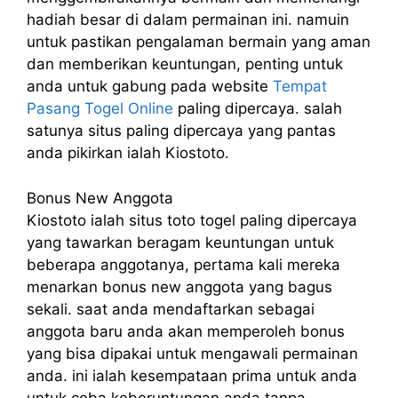
hadiah besar di dalam permainan ini. namuin
untuk pastikan pengalaman bermain yang aman
dan memberikan keuntungan, penting untuk
anda untuk gabung pada website
Tempat
Pasang Togel Online
paling dipercaya. salah
satunya situs paling dipercaya yang pantas
anda pikirkan ialah Kiostoto.
Bonus New Anggota
Kiostoto ialah situs toto togel paling dipercaya
yang tawarkan beragam keuntungan untuk
beberapa anggotanya, pertama kali mereka
menarkan bonus new anggota yang bagus
sekali. saat anda mendaftarkan sebagai
anggota baru anda akan memperoleh bonus
yang bisa dipakai untuk mengawali permainan
anda. ini ialah kesempataan prima untuk anda
untuk coba keberuntungan anda tanpa