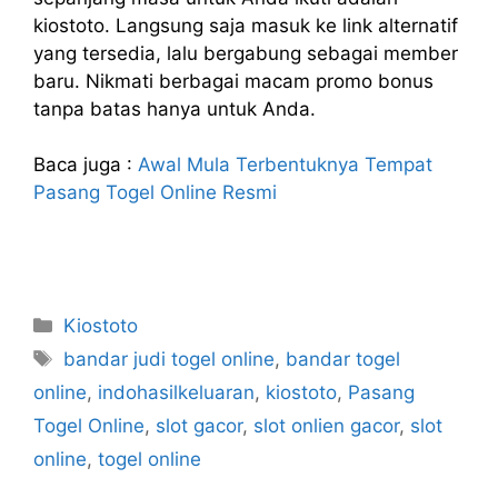
kiostoto. Langsung saja masuk ke link alternatif
yang tersedia, lalu bergabung sebagai member
baru. Nikmati berbagai macam promo bonus
tanpa batas hanya untuk Anda.
Baca juga :
Awal Mula Terbentuknya Tempat
Pasang Togel Online Resmi
K
Kiostoto
a
T
bandar judi togel online
,
bandar togel
t
a
online
,
indohasilkeluaran
,
kiostoto
,
Pasang
e
g
Togel Online
,
slot gacor
,
slot onlien gacor
,
slot
g
online
,
togel online
o
r