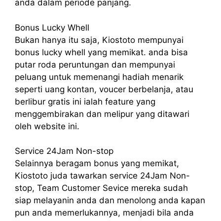
anda dalam periode panjang.
Bonus Lucky Whell
Bukan hanya itu saja, Kiostoto mempunyai
bonus lucky whell yang memikat. anda bisa
putar roda peruntungan dan mempunyai
peluang untuk memenangi hadiah menarik
seperti uang kontan, voucer berbelanja, atau
berlibur gratis ini ialah feature yang
menggembirakan dan melipur yang ditawari
oleh website ini.
Service 24Jam Non-stop
Selainnya beragam bonus yang memikat,
Kiostoto juda tawarkan service 24Jam Non-
stop, Team Customer Sevice mereka sudah
siap melayanin anda dan menolong anda kapan
pun anda memerlukannya, menjadi bila anda