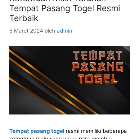
Tempat Pasang Togel Resmi
Terbaik
5 Maret 2024
oleh
admin
Tempat pasang togel
resmi memiliki beberapa
ketentuan main yang harus para member