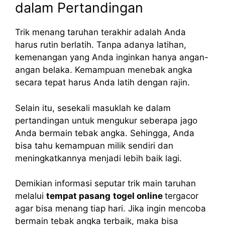
dalam Pertandingan
Trik menang taruhan terakhir adalah Anda
harus rutin berlatih. Tanpa adanya latihan,
kemenangan yang Anda inginkan hanya angan-
angan belaka. Kemampuan menebak angka
secara tepat harus Anda latih dengan rajin.
Selain itu, sesekali masuklah ke dalam
pertandingan untuk mengukur seberapa jago
Anda bermain tebak angka. Sehingga, Anda
bisa tahu kemampuan milik sendiri dan
meningkatkannya menjadi lebih baik lagi.
Demikian informasi seputar trik main taruhan
melalui
tempat pasang
togel online
tergacor
agar bisa menang tiap hari. Jika ingin mencoba
bermain tebak angka terbaik, maka bisa