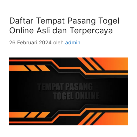
i
Daftar Tempat Pasang Togel
Online Asli dan Terpercaya
26 Februari 2024
oleh
admin