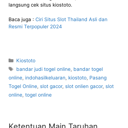
langsung cek situs kiostoto.
Baca juga :
Ciri Situs Slot Thailand Asli dan
Resmi Terpopuler 2024
K
Kiostoto
a
T
bandar judi togel online
,
bandar togel
t
a
online
,
indohasilkeluaran
,
kiostoto
,
Pasang
e
g
Togel Online
,
slot gacor
,
slot onlien gacor
,
slot
g
online
,
togel online
o
r
i
Ketentuan Main Taruhan