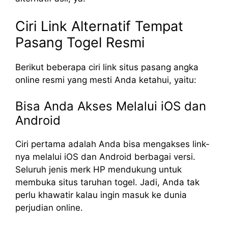
Ciri Link Alternatif Tempat
Pasang Togel Resmi
Berikut beberapa ciri link situs pasang angka
online resmi yang mesti Anda ketahui, yaitu:
Bisa Anda Akses Melalui iOS dan
Android
Ciri pertama adalah Anda bisa mengakses link-
nya melalui iOS dan Android berbagai versi.
Seluruh jenis merk HP mendukung untuk
membuka situs taruhan togel. Jadi, Anda tak
perlu khawatir kalau ingin masuk ke dunia
perjudian online.