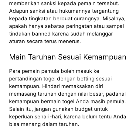
memberikan sanksi kepada pemain tersebut.
Adapun sanksi atau hukumannya tergantung
kepada tingkatan berbuat curangnya. Misalnya,
apakah hanya sebatas peringatan atau sampai
tindakan banned karena sudah melanggar
aturan secara terus menerus.
Main Taruhan Sesuai Kemampuan
Para pemain pemula boleh masuk ke
pertandingan togel dengan betting sesuai
kemampuan. Hindari memaksakan diri
memasang taruhan dengan nilai besar, padahal
kemampuan bermain togel Anda masih pemula.
Selain itu, jangan gunakan budget untuk
keperluan sehari-hari, karena belum tentu Anda
bisa menang dalam taruhan.