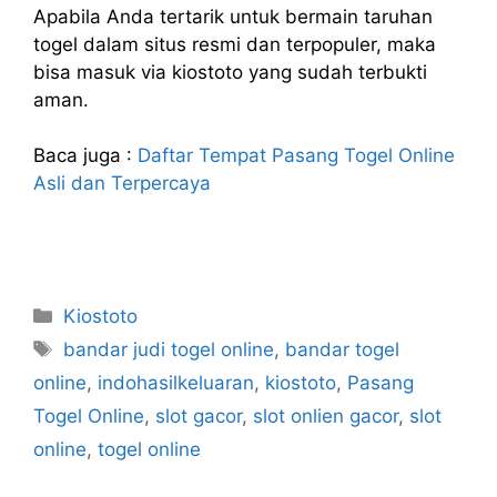
Apabila Anda tertarik untuk bermain taruhan
togel dalam situs resmi dan terpopuler, maka
bisa masuk via kiostoto yang sudah terbukti
aman.
Baca juga :
Daftar Tempat Pasang Togel Online
Asli dan Terpercaya
K
Kiostoto
a
T
bandar judi togel online
,
bandar togel
t
a
online
,
indohasilkeluaran
,
kiostoto
,
Pasang
e
g
Togel Online
,
slot gacor
,
slot onlien gacor
,
slot
g
online
,
togel online
o
r