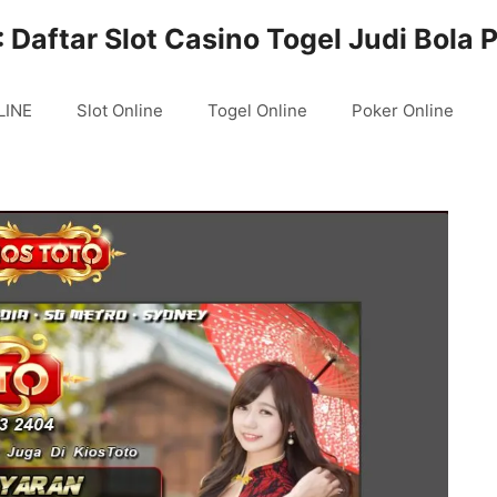
Daftar Slot Casino Togel Judi Bola 
LINE
Slot Online
Togel Online
Poker Online