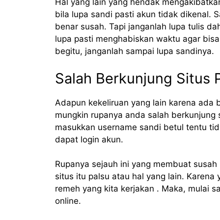
Hal yang lain yang hendak mengakibatkan
bila lupa sandi pasti akun tidak dikena
benar susah. Tapi janganlah lupa tulis da
lupa pasti menghabiskan waktu agar bisa
begitu, janganlah sampai lupa sandinya.
Salah Berkunjung Situs 
Adapun kekeliruan yang lain karena ada 
mungkin rupanya anda salah berkunjung sit
masukkan username sandi betul tentu tid
dapat login akun.
Rupanya sejauh ini yang membuat susah lo
situs itu palsu atau hal yang lain. Karena
remeh yang kita kerjakan . Maka, mulai s
online.