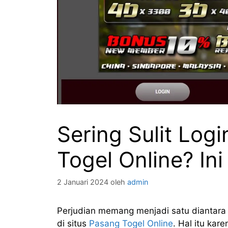
Sering Sulit Log
Togel Online? In
2 Januari 2024
oleh
admin
Perjudian memang menjadi satu diantara 
di situs
Pasang Togel Online
. Hal itu ka