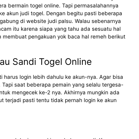
ra bermain togel online. Tapi permasalahannya
e akun judi togel. Dengan begitu pasti beberapa
gabung di website judi palsu. Walau sebenarnya
m itu karena siapa yang tahu ada sesuatu hal
m membuat pengakuan yok baca hal remeh berikut
au Sandi Togel Online
ti harus login lebih dahulu ke akun-nya. Agar bisa
i. Tapi saat beberapa pemain yang selalu tergesa-
 untuk mengecek ke-2 nya. Akhirnya mungkin ada
ut terjadi pasti tentu tidak pernah login ke akun