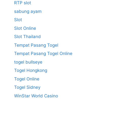
RTP slot
sabung ayam
Slot
Slot Online
Slot Thailand
Tempat Pasang Togel
Tempat Pasang Togel Online
togel bullseye
Togel Hongkong
Togel Online
Togel Sidney
WinStar World Casino