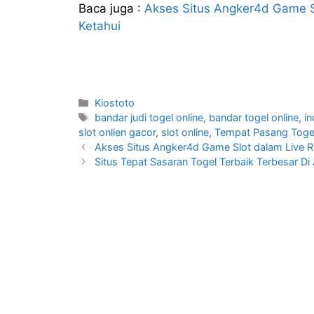
Baca juga :
Akses Situs Angker4d Game Sl
Ketahui
K
Kiostoto
a
T
bandar judi togel online
,
bandar togel online
,
in
t
a
slot onlien gacor
,
slot online
,
Tempat Pasang Togel
e
g
Akses Situs Angker4d Game Slot dalam Live R
g
Situs Tepat Sasaran Togel Terbaik Terbesar Di
o
r
i