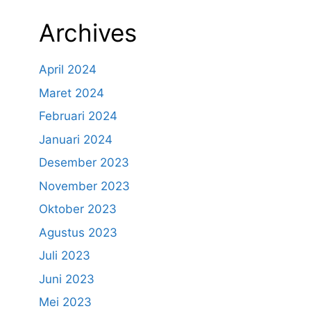
Archives
April 2024
Maret 2024
Februari 2024
Januari 2024
Desember 2023
November 2023
Oktober 2023
Agustus 2023
Juli 2023
Juni 2023
Mei 2023