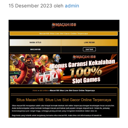
15 Desember 2023
oleh
admin