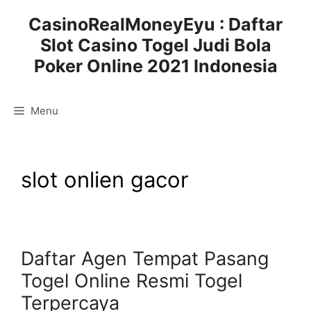
Langsung
CasinoRealMoneyEyu : Daftar
ke
Slot Casino Togel Judi Bola
isi
Poker Online 2021 Indonesia
Menu
slot onlien gacor
Daftar Agen Tempat Pasang
Togel Online Resmi Togel
Terpercaya