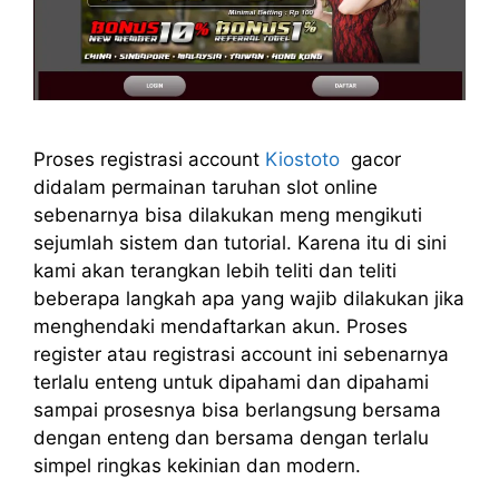
Proses registrasi account
Kiostoto
gacor
didalam permainan taruhan slot online
sebenarnya bisa dilakukan meng mengikuti
sejumlah sistem dan tutorial. Karena itu di sini
kami akan terangkan lebih teliti dan teliti
beberapa langkah apa yang wajib dilakukan jika
menghendaki mendaftarkan akun. Proses
register atau registrasi account ini sebenarnya
terlalu enteng untuk dipahami dan dipahami
sampai prosesnya bisa berlangsung bersama
dengan enteng dan bersama dengan terlalu
simpel ringkas kekinian dan modern.