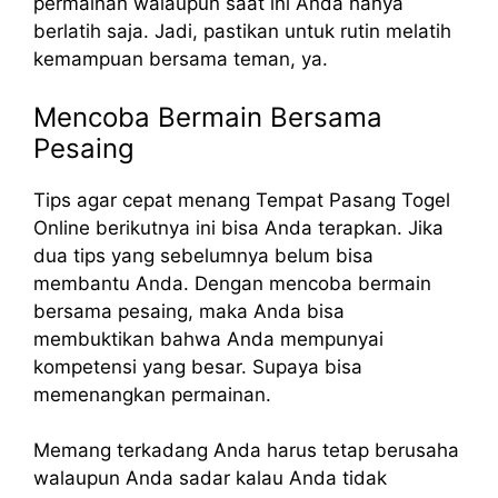
permainan walaupun saat ini Anda hanya
berlatih saja. Jadi, pastikan untuk rutin melatih
kemampuan bersama teman, ya.
Mencoba Bermain Bersama
Pesaing
Tips agar cepat menang Tempat Pasang Togel
Online berikutnya ini bisa Anda terapkan. Jika
dua tips yang sebelumnya belum bisa
membantu Anda. Dengan mencoba bermain
bersama pesaing, maka Anda bisa
membuktikan bahwa Anda mempunyai
kompetensi yang besar. Supaya bisa
memenangkan permainan.
Memang terkadang Anda harus tetap berusaha
walaupun Anda sadar kalau Anda tidak