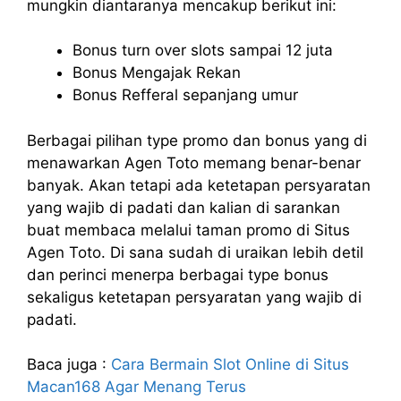
mungkin diantaranya mencakup berikut ini:
Bonus turn over slots sampai 12 juta
Bonus Mengajak Rekan
Bonus Refferal sepanjang umur
Berbagai pilihan type promo dan bonus yang di
menawarkan Agen Toto memang benar-benar
banyak. Akan tetapi ada ketetapan persyaratan
yang wajib di padati dan kalian di sarankan
buat membaca melalui taman promo di Situs
Agen Toto. Di sana sudah di uraikan lebih detil
dan perinci menerpa berbagai type bonus
sekaligus ketetapan persyaratan yang wajib di
padati.
Baca juga :
Cara Bermain Slot Online di Situs
Macan168 Agar Menang Terus