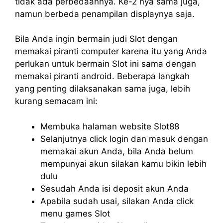
tidak ada perbedaannya. Ke-2 nya sama juga,
namun berbeda penampilan displaynya saja.
Bila Anda ingin bermain judi Slot dengan
memakai piranti computer karena itu yang Anda
perlukan untuk bermain Slot ini sama dengan
memakai piranti android. Beberapa langkah
yang penting dilaksanakan sama juga, lebih
kurang semacam ini:
Membuka halaman website Slot88
Selanjutnya click login dan masuk dengan
memakai akun Anda, bila Anda belum
mempunyai akun silakan kamu bikin lebih
dulu
Sesudah Anda isi deposit akun Anda
Apabila sudah usai, silakan Anda click
menu games Slot