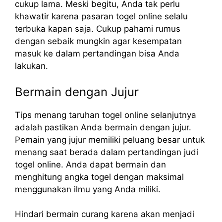
cukup lama. Meski begitu, Anda tak perlu
khawatir karena pasaran togel online selalu
terbuka kapan saja. Cukup pahami rumus
dengan sebaik mungkin agar kesempatan
masuk ke dalam pertandingan bisa Anda
lakukan.
Bermain dengan Jujur
Tips menang taruhan togel online selanjutnya
adalah pastikan Anda bermain dengan jujur.
Pemain yang jujur memiliki peluang besar untuk
menang saat berada dalam pertandingan judi
togel online. Anda dapat bermain dan
menghitung angka togel dengan maksimal
menggunakan ilmu yang Anda miliki.
Hindari bermain curang karena akan menjadi