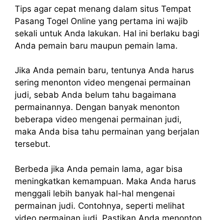
Tips agar cepat menang dalam situs Tempat
Pasang Togel Online yang pertama ini wajib
sekali untuk Anda lakukan. Hal ini berlaku bagi
Anda pemain baru maupun pemain lama.
Jika Anda pemain baru, tentunya Anda harus
sering menonton video mengenai permainan
judi, sebab Anda belum tahu bagaimana
permainannya. Dengan banyak menonton
beberapa video mengenai permainan judi,
maka Anda bisa tahu permainan yang berjalan
tersebut.
Berbeda jika Anda pemain lama, agar bisa
meningkatkan kemampuan. Maka Anda harus
menggali lebih banyak hal-hal mengenai
permainan judi. Contohnya, seperti melihat
video permainan judi. Pastikan Anda menonton