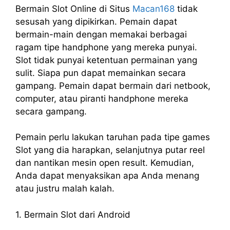
Bermain Slot Online di Situs
Macan168
tidak
sesusah yang dipikirkan. Pemain dapat
bermain-main dengan memakai berbagai
ragam tipe handphone yang mereka punyai.
Slot tidak punyai ketentuan permainan yang
sulit. Siapa pun dapat memainkan secara
gampang. Pemain dapat bermain dari netbook,
computer, atau piranti handphone mereka
secara gampang.
Pemain perlu lakukan taruhan pada tipe games
Slot yang dia harapkan, selanjutnya putar reel
dan nantikan mesin open result. Kemudian,
Anda dapat menyaksikan apa Anda menang
atau justru malah kalah.
1. Bermain Slot dari Android