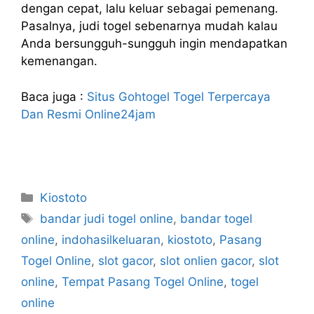
dengan cepat, lalu keluar sebagai pemenang.
Pasalnya, judi togel sebenarnya mudah kalau
Anda bersungguh-sungguh ingin mendapatkan
kemenangan.
Baca juga :
Situs Gohtogel Togel Terpercaya
Dan Resmi Online24jam
K
Kiostoto
a
T
bandar judi togel online
,
bandar togel
t
a
online
,
indohasilkeluaran
,
kiostoto
,
Pasang
e
g
Togel Online
,
slot gacor
,
slot onlien gacor
,
slot
g
online
,
Tempat Pasang Togel Online
,
togel
o
r
online